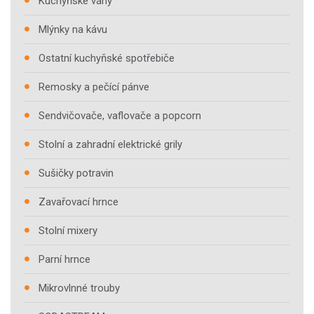
Kuchyňské váhy
Mlýnky na kávu
Ostatní kuchyňské spotřebiče
Remosky a pečící pánve
Sendvičovače, vaflovače a popcorn
Stolní a zahradní elektrické grily
Sušičky potravin
Zavařovací hrnce
Stolní mixery
Parní hrnce
Mikrovlnné trouby