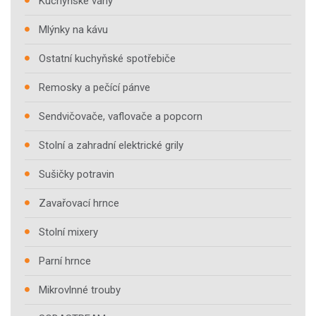
Kuchyňské váhy
Mlýnky na kávu
Ostatní kuchyňské spotřebiče
Remosky a pečící pánve
Sendvičovače, vaflovače a popcorn
Stolní a zahradní elektrické grily
Sušičky potravin
Zavařovací hrnce
Stolní mixery
Parní hrnce
Mikrovlnné trouby