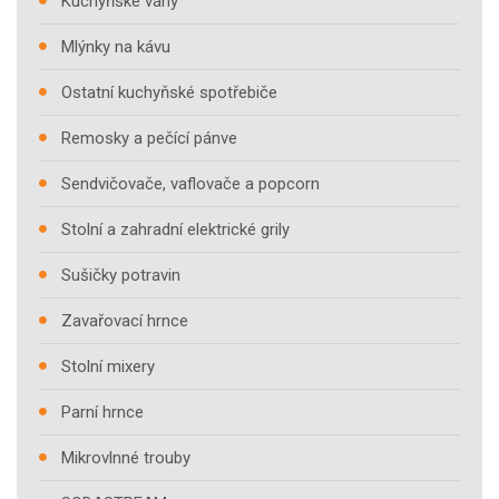
Kuchyňské váhy
Mlýnky na kávu
Ostatní kuchyňské spotřebiče
Remosky a pečící pánve
Sendvičovače, vaflovače a popcorn
Stolní a zahradní elektrické grily
Sušičky potravin
Zavařovací hrnce
Stolní mixery
Parní hrnce
Mikrovlnné trouby