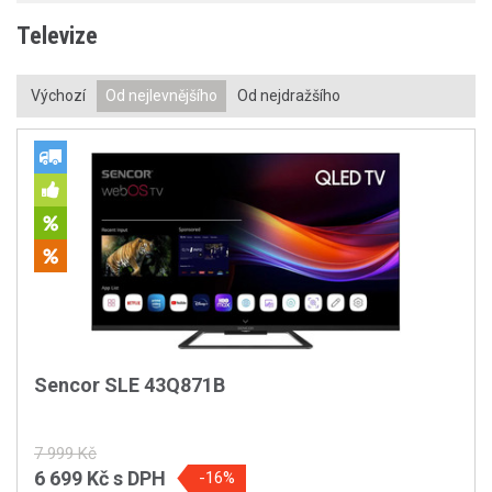
Televize
Výchozí
Od nejlevnějšího
Od nejdražšího
Sencor SLE 43Q871B
7 999 Kč
6 699 Kč
s DPH
-16%