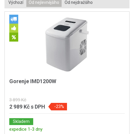
Výchozí
Od nejlevnějšího
Od nejdražšího
Gorenje IMD1200W
3 899 Kč
2 989 Kč
s DPH
-23%
Skladem
expedice 1-3 dny