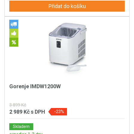
Přidat do košíku
Gorenje IMDW1200W
3 899 Kč
2 989 Kč
s DPH
-23%
Skladem