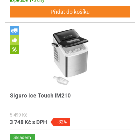
expedice 1-3 dny
Přidat do košíku
Siguro Ice Touch IM210
5 499 Kč
3 748 Kč
s DPH
-32%
Skladem