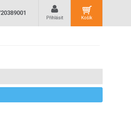
720389001
Přihlásit
Košík