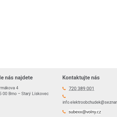
e nás najdete
Kontaktujte nás
rmákova 4
720 389 001
5 00 Brno – Starý Lískovec
info.elektroobchudek@sezna
subexx@volny.cz