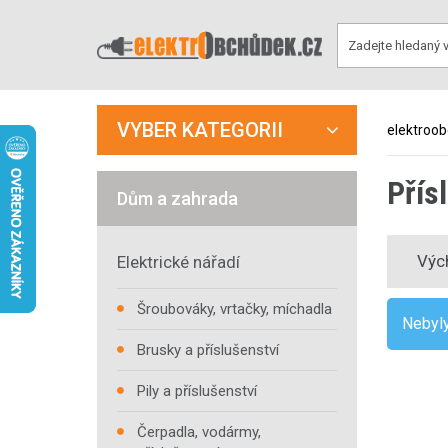
VYBER KATEGORII
elektroo
Přís
Dům a zahrada
Výc
Elektrické nářadí
Šroubováky, vrtačky, míchadla
Nebyly
Brusky a příslušenství
Pily a příslušenství
Čerpadla, vodármy,