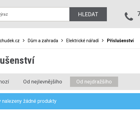
HLEDAT
bchudek.cz
Dům a zahrada
Elektrické nářadí
Příslušenství
lušenství
hozí
Od nejlevnějšího
Od nejdražšího
 nalezeny žádné produkty