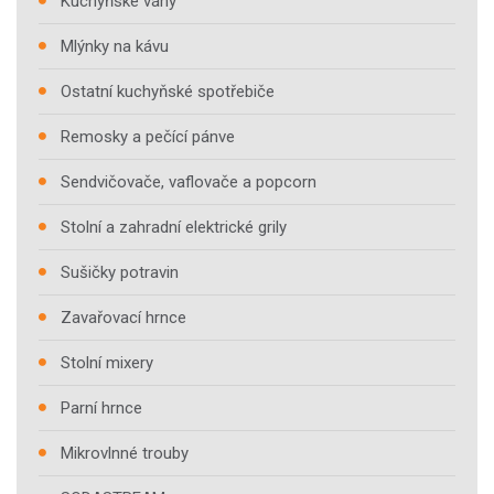
Kuchyňské váhy
Mlýnky na kávu
Ostatní kuchyňské spotřebiče
Remosky a pečící pánve
Sendvičovače, vaflovače a popcorn
Stolní a zahradní elektrické grily
Sušičky potravin
Zavařovací hrnce
Stolní mixery
Parní hrnce
Mikrovlnné trouby