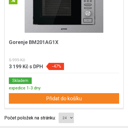
Gorenje BM201AG1X
5 999 Kč
3 199 Kč
s DPH
-47%
Skladem
expedice 1-3 dny
Přidat do košíku
Počet položek na stránku: