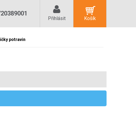
720389001
Přihlásit
Košík
ičky potravin