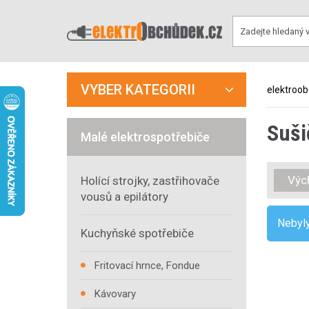
VYBER KATEGORII
elektroo
Suši
Malé elektrospotřebiče
Výc
Holící strojky, zastřihovače
vousů a epilátory
Nebyly
Kuchyňské spotřebiče
Fritovací hrnce, Fondue
Kávovary