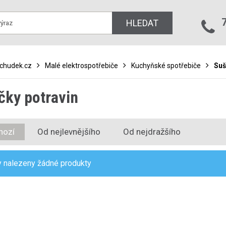
HLEDAT
bchudek.cz
Malé elektrospotřebiče
Kuchyňské spotřebiče
Suš
čky potravin
hozí
Od nejlevnějšího
Od nejdražšího
 nalezeny žádné produkty