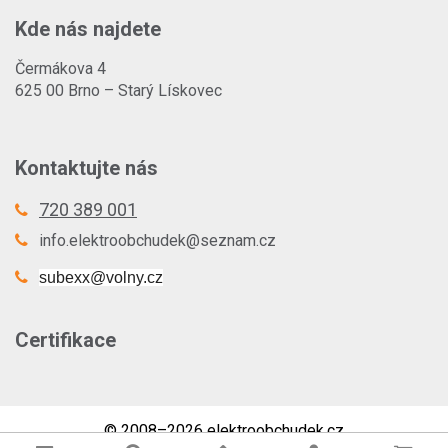
Kde nás najdete
Čermákova 4
625 00 Brno – Starý Lískovec
Kontaktujte nás
720 389 001
info.elektroobchudek@seznam.cz
subexx@volny.cz
Certifikace
© 2008–2026 elektroobchudek.cz