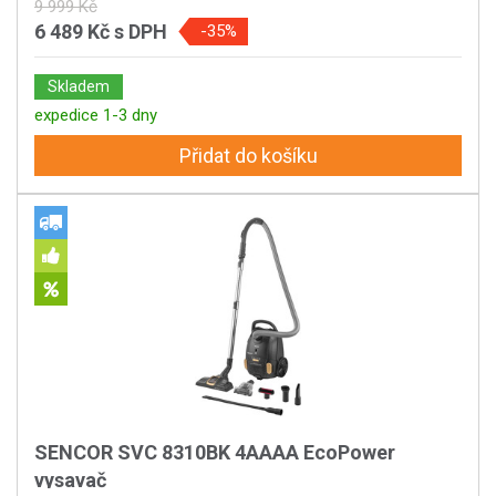
9 999 Kč
6 489 Kč
s DPH
-35%
Skladem
expedice 1-3 dny
Přidat do košíku
SENCOR SVC 8310BK 4AAAA EcoPower
vysavač