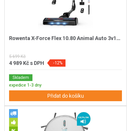
Rowenta X-Force Flex 10.80 Animal Auto 3v1…
5 699 Kč
4 989 Kč
s DPH
-12%
Skladem
expedice 1-3 dny
Přidat do košíku