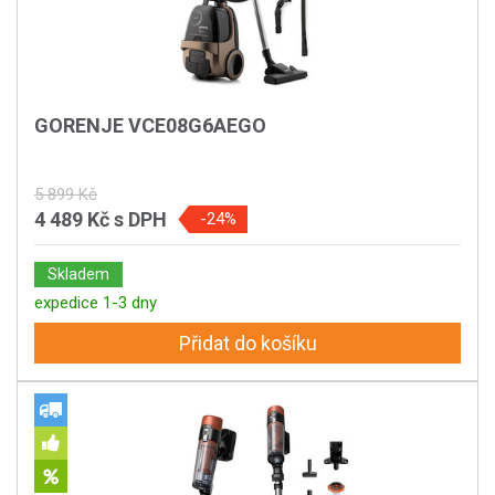
GORENJE VCE08G6AEGO
5 899 Kč
4 489 Kč
s DPH
-24%
Skladem
expedice 1-3 dny
Přidat do košíku