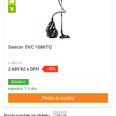
Sencor SVC 1086TQ
4 489 Kč
2 689 Kč
s DPH
-40%
Skladem
expedice 1-3 dny
Přidat do košíku
Počet položek na stránku: