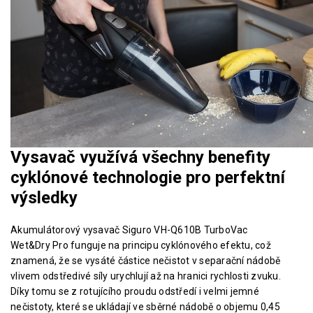
Vysavač využívá všechny benefity
cyklónové technologie pro perfektní
výsledky
Akumulátorový vysavač Siguro VH-Q610B TurboVac
Wet&Dry Pro funguje na principu cyklónového efektu, což
znamená, že se vysáté částice nečistot v separační nádobě
vlivem odstředivé síly urychlují až na hranici rychlosti zvuku.
Díky tomu se z rotujícího proudu odstředí i velmi jemné
nečistoty, které se ukládají ve sběrné nádobě o objemu 0,45