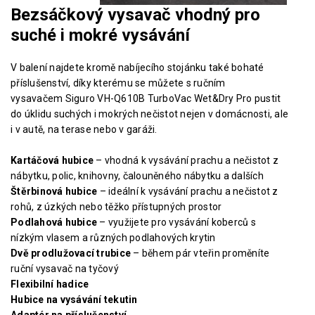
Bezsáčkový vysavač vhodný pro
suché i mokré vysávání
V balení najdete kromě nabíjecího stojánku také bohaté
příslušenství, díky kterému se můžete s ručním
vysavačem Siguro VH-Q610B TurboVac Wet&Dry Pro pustit
do úklidu suchých i mokrých nečistot nejen v domácnosti, ale
i v autě, na terase nebo v garáži.
Kartáčová hubice
– vhodná k vysávání prachu a nečistot z
nábytku, polic, knihovny, čalouněného nábytku a dalších
Štěrbinová hubice
– ideální k vysávání prachu a nečistot z
rohů, z úzkých nebo těžko přístupných prostor
Podlahová hubice
– využijete pro vysávání koberců s
nízkým vlasem a různých podlahových krytin
Dvě prodlužovací trubice
– během pár vteřin proměníte
ruční vysavač na tyčový
Flexibilní hadice
Hubice na vysávání tekutin
Adaptér na příslušenství