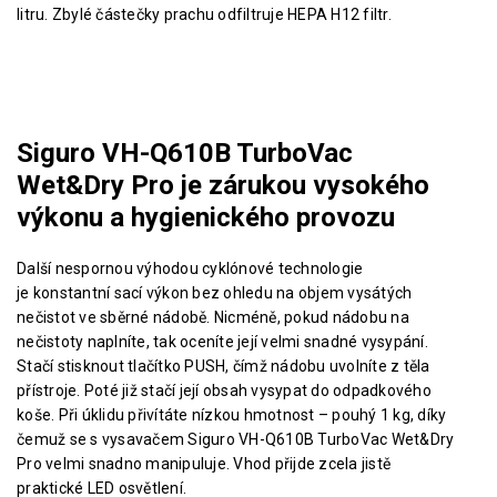
litru. Zbylé částečky prachu odfiltruje HEPA H12 filtr.
Siguro VH-Q610B TurboVac
Wet&Dry Pro je zárukou vysokého
výkonu a hygienického provozu
Další nespornou výhodou cyklónové technologie
je konstantní sací výkon bez ohledu na objem vysátých
nečistot ve sběrné nádobě. Nicméně, pokud nádobu na
nečistoty naplníte, tak oceníte její velmi snadné vysypání.
Stačí stisknout tlačítko PUSH, čímž nádobu uvolníte z těla
přístroje. Poté již stačí její obsah vysypat do odpadkového
koše.
Při úklidu přivítáte nízkou hmotnost – pouhý 1 kg, díky
čemuž se s vysavačem
Siguro VH-Q610B TurboVac Wet&Dry
Pro velmi
snadno manipuluje. Vhod přijde zcela jistě
praktické LED osvětlení.