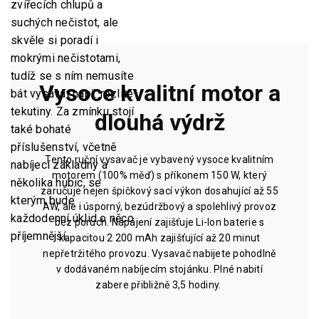
zvířecích chlupů a
suchých nečistot, ale
skvěle si poradí i
mokrými nečistotami,
tudíž se s ním nemusíte
Vysoce kvalitní motor a
bát vysávat např. rozlité
tekutiny. Za zmínku stojí
dlouhá výdrž
také bohaté
příslušenství, včetně
Tento ruční vysavač je vybavený vysoce kvalitním
nabíjecí základny a
motorem (100% měď) s příkonem 150 W, který
několika hubic, se
zaručuje nejen špičkový sací výkon dosahující až 55
kterým bude
AW, ale i úsporný, bezúdržbový a spolehlivý provoz
každodenní úklid o něco
bez poruch. Napájení zajišťuje Li-Ion baterie s
příjemnější.
kapacitou 2 200 mAh zajišťující až 20 minut
nepřetržitého provozu. Vysavač nabijete pohodlně
v dodávaném nabíjecím stojánku. Plné nabití
zabere přibližně 3,5 hodiny.