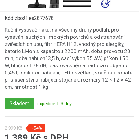
Kód zboží: ea2877678
Ruční vysavač - aku, na všechny druhy podlah, pro
vysávání suchých i mokrých povrchů a odstraňování
zvířecích chlupů, filtr HEPA H12, vhodný pro alergiky,
baterie Li-ion s kapacitou 2200 mAh, doba provozu 20
min, doba nabíjení 3,5 h, sací výkon 55 AW, příkon 150
W, hlučnost 78 dB, plastová sběrná nádoba o objemu
0,45 l, indikátor nabíjení, LED osvětlení, součástí bohaté
příslušenství a nabíjecí stojánek, rozměry 12 × 12 × 42
cm, hmotnost 1 kg
Skladem
expedice 1-3 dny
2 999 Kč
-54%
1 389 Kč s DPH