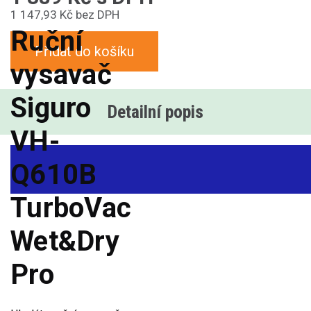
1 147,93 Kč bez DPH
Ruční
Přidat do košíku
vysavač
Siguro
Detailní popis
VH-
Q610B
TurboVac
Wet&Dry
Pro