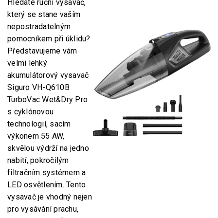
Hledáte ruční vysavač,
který se stane vaším
nepostradatelným
pomocníkem při úklidu?
Představujeme vám
velmi lehký
akumulátorový vysavač
Siguro VH-Q610B
TurboVac Wet&Dry Pro
s cyklónovou
technologií, sacím
výkonem 55 AW,
skvělou výdrží na jedno
nabití, pokročilým
filtračním systémem a
LED osvětlením. Tento
vysavač je vhodný nejen
pro vysávání prachu,