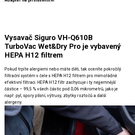
Vysavač Siguro VH-Q610B
TurboVac Wet&Dry Pro je vybavený
HEPA H12 filtrem
Pokud trpíte alergiemi nebo máte děti, tak oceníte pokročilý
filtrační systém v čele s HEPA H12 filtrem pro mimořádně
efektivní filtraci. HEPA H12 filtr zachycuje i ty nejjemnější
částice – 99,5 % všech částic pod 0,06 mikrometrů, jako je
např. pyl, spory plísní, výtrusy, zbytky roztočů a další
alergeny.