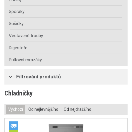
Sporáky
Sušičky
Vestavené trouby
Digestoře
Pultovní mrazáky
Filtrování produktů
Chladničky
Výchozí
Od nejlevnějšího
Od nejdražšího