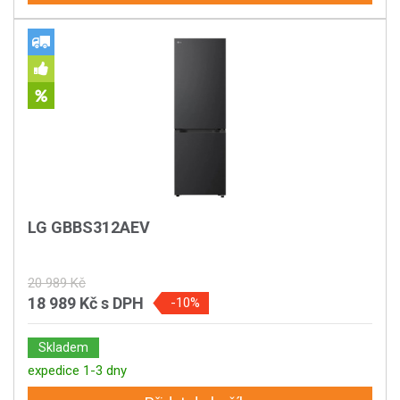
LG GBBS312AEV
20 989 Kč
18 989 Kč
s DPH
-10%
Skladem
expedice 1-3 dny