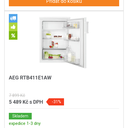
Přidat do košíku
AEG RTB411E1AW
7 899 Kč
5 489 Kč
s DPH
-31%
Skladem
expedice 1-3 dny