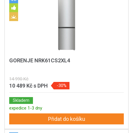
GORENJE NRK61CS2XL4
14 990 Kč
10 489 Kč
s DPH
-30%
Skladem
expedice 1-3 dny
Přidat do košíku