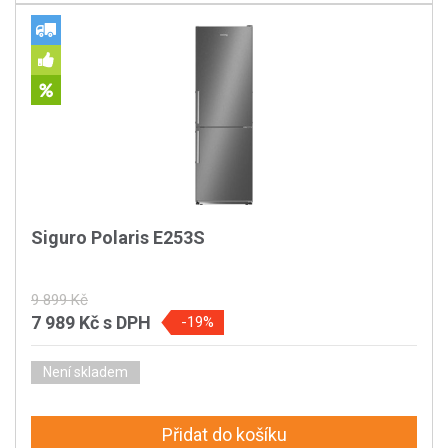
Siguro Polaris E253S
9 899 Kč
7 989 Kč
s DPH
-19%
Není skladem
Přidat do košíku