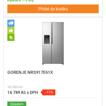
expedice 1-3 dny
Přidat do košíku
GORENJE NRS917E61X
18 789 Kč
16 789 Kč
s DPH
-11%
Skladem