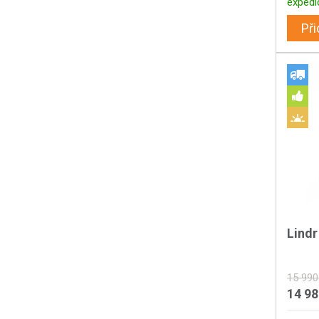
expedi
Při
Lind
15 990
14 9