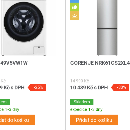
A49V5VW1W
GORENJE NRK61CS2XL4
 Kč
14 990 Kč
89 Kč
s DPH
10 489 Kč
s DPH
-25%
-30%
dem
Skladem
ce 1-3 dny
expedice 1-3 dny
dat do košíku
Přidat do košíku