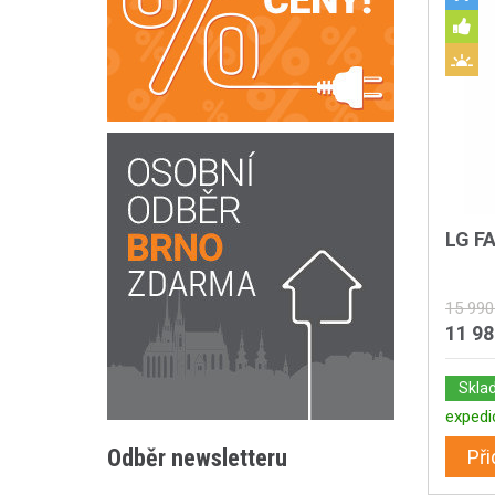
LG F
15 990
11 9
Skla
expedi
Odběr newsletteru
Při