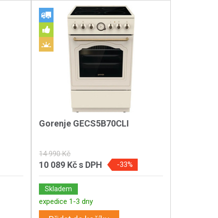
Gorenje GECS5B70CLI
14 990 Kč
10 089 Kč
s DPH
-33%
Skladem
expedice 1-3 dny