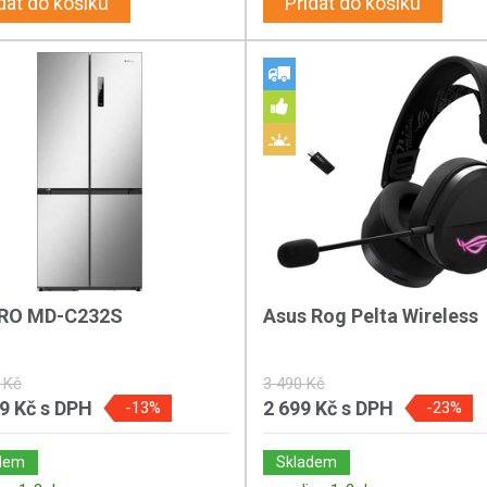
dat do košíku
Přidat do košíku
RO MD-C232S
Asus Rog Pelta Wireless
 Kč
3 490 Kč
89 Kč
s DPH
2 699 Kč
s DPH
-13%
-23%
dem
Skladem