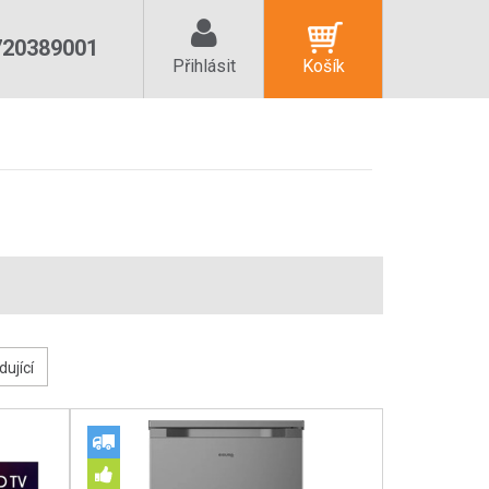
720389001
Přihlásit
Košík
dující