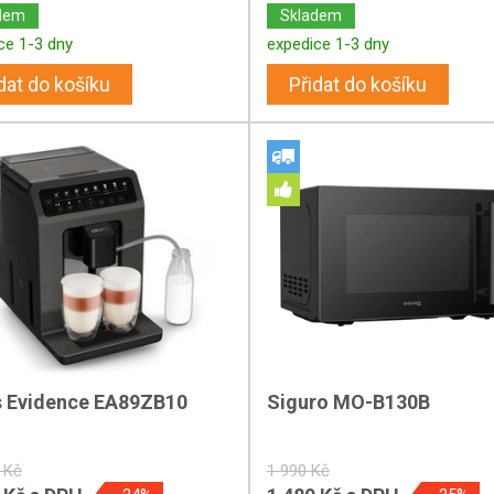
dem
Skladem
ce 1-3 dny
expedice 1-3 dny
dat do košíku
Přidat do košíku
s Evidence EA89ZB10
Siguro MO-B130B
 Kč
1 990 Kč