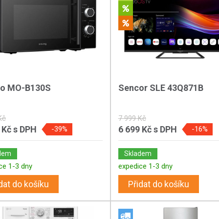
ro MO-B130S
Sencor SLE 43Q871B
Kč
7 999 Kč
 Kč
s DPH
6 699 Kč
s DPH
-39%
-16%
dem
Skladem
ce 1-3 dny
expedice 1-3 dny
dat do košíku
Přidat do košíku