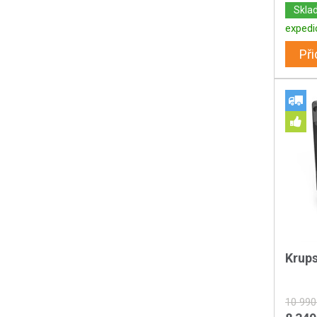
Skla
expedi
Při
Krup
10 990