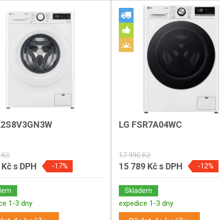
A2S8V3GN3W
LG FSR7A04WC
 Kč
17 990 Kč
 Kč
s DPH
15 789 Kč
s DPH
-17%
-12%
dem
Skladem
ce 1-3 dny
expedice 1-3 dny