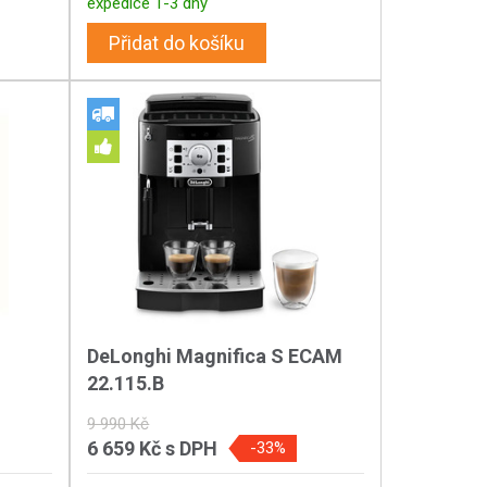
expedice 1-3 dny
Přidat do košíku
DeLonghi Magnifica S ECAM
22.115.B
9 990 Kč
6 659 Kč
s DPH
-33%