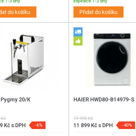
ce 1-3 dny
expedice 1-3 dny
dat do košíku
Přidat do košíku
r Pygmy 20/K
HAIER HWD80-B14979-S
 Kč
19 990 Kč
89 Kč
s DPH
11 899 Kč
s DPH
-6%
-40%