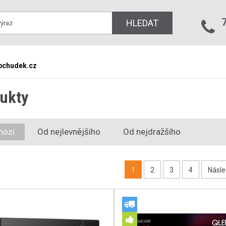
HLEDAT
bchudek.cz
ukty
hozí
Od nejlevnějšího
Od nejdražšího
1
2
3
4
Násle