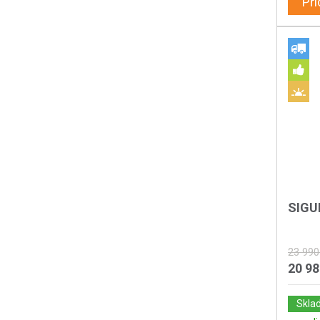
Při
SIGU
23 990
20 9
Skla