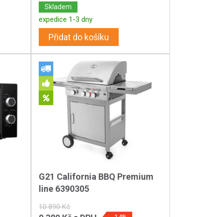
Skladem
expedice 1-3 dny
Přidat do košíku
G21 California BBQ Premium
line 6390305
10 890 Kč