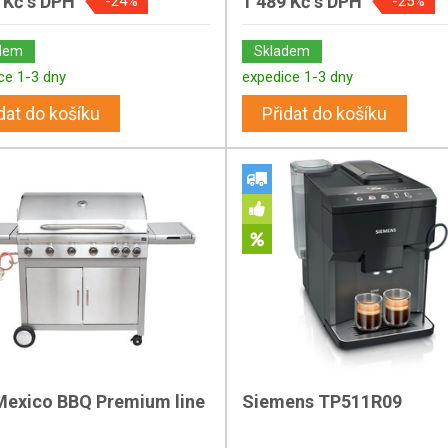
 Kč
s DPH
1 489 Kč
s DPH
-24%
-25%
dem
Skladem
ce 1-3 dny
expedice 1-3 dny
dat do košíku
Přidat do košíku
Mexico BBQ Premium line
Siemens TP511R09