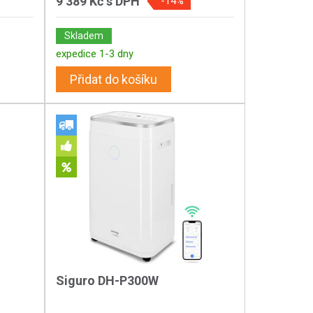
9 389 Kč
s DPH
-14%
Skladem
expedice 1-3 dny
Přidat do košíku
Siguro DH-P300W