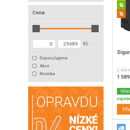
Cena
Sigu
Doporučujeme
Akce
2 590 
Novinka
1 589
Skla
expedi
Při