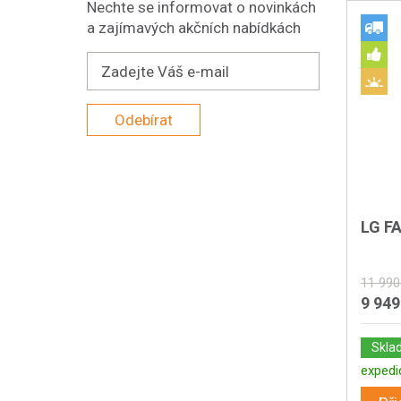
Nechte se informovat o novinkách
a zajímavých akčních nabídkách
Odebírat
LG F
11 990
9 949
Skla
expedi