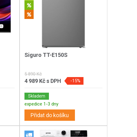
Siguro TT-E150S
5 890 Kč
4 989 Kč
s DPH
-15%
Skladem
expedice 1-3 dny
Přidat do košíku