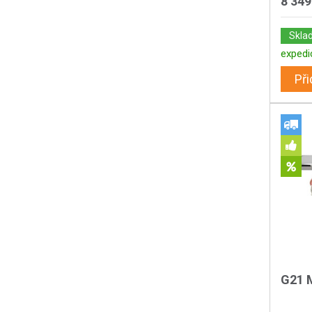
8 349
Skla
expedi
Při
G21 