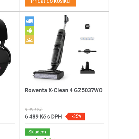
Přidat do košíku
Rowenta X-Clean 4 GZ5037WO
9 999 Kč
6 489 Kč
s DPH
-35%
Skladem