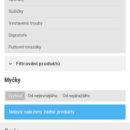
Sušičky
Vestavené trouby
Digestoře
Pultovní mrazáky
Filtrování produktů
Myčky
Výchozí
Od nejlevnějšího
Od nejdražšího
Nebyly nalezeny žádné produkty