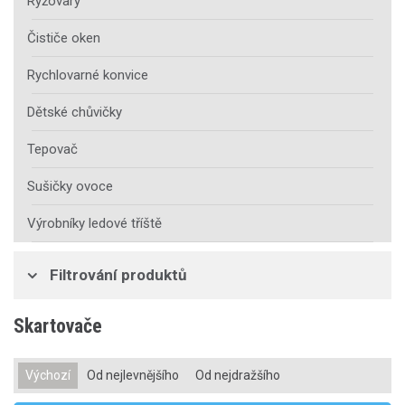
Rýžovary
Čističe oken
Rychlovarné konvice
Dětské chůvičky
Tepovač
Sušičky ovoce
Výrobníky ledové tříště
Filtrování produktů
Skartovače
Výchozí
Od nejlevnějšího
Od nejdražšího