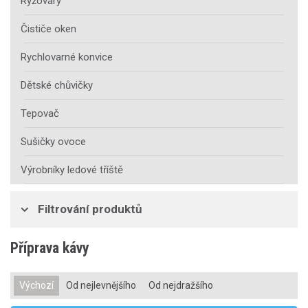
Rýžovary
Čističe oken
Rychlovarné konvice
Dětské chůvičky
Tepovač
Sušičky ovoce
Výrobníky ledové tříště
Filtrování produktů
Příprava kávy
Výchozí
Od nejlevnějšího
Od nejdražšího