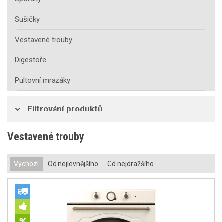
Sušičky
Vestavené trouby
Digestoře
Pultovní mrazáky
Filtrování produktů
Vestavené trouby
Výchozí
Od nejlevnějšího
Od nejdražšího