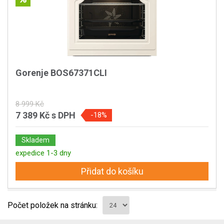
Gorenje BOS67371CLI
8 999 Kč
7 389 Kč
s DPH
-18%
Skladem
expedice 1-3 dny
Přidat do košíku
Počet položek na stránku: