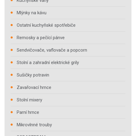
Kuchyňské váhy
Mlýnky na kávu
Ostatní kuchyňské spotřebiče
Remosky a pečící pánve
Sendvičovače, vaflovače a popcorn
Stolní a zahradní elektrické grily
Sušičky potravin
Zavařovací hrnce
Stolní mixery
Parní hrnce
Mikrovlnné trouby