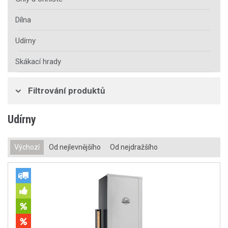
Dílna
Udírny
Skákací hrady
Filtrování produktů
Udírny
Výchozí
Od nejlevnějšího
Od nejdražšího