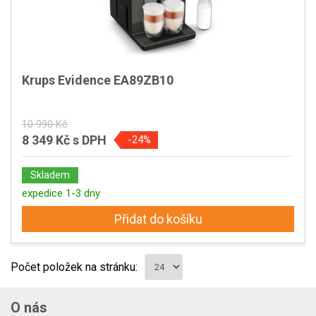
Krups Evidence EA89ZB10
10 990 Kč
8 349 Kč
s DPH
-24%
Skladem
expedice 1-3 dny
Přidat do košíku
Počet položek na stránku:
O nás