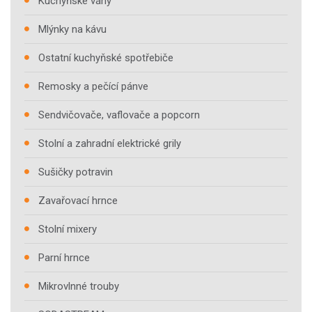
Kuchyňské váhy
Mlýnky na kávu
Ostatní kuchyňské spotřebiče
Remosky a pečící pánve
Sendvičovače, vaflovače a popcorn
Stolní a zahradní elektrické grily
Sušičky potravin
Zavařovací hrnce
Stolní mixery
Parní hrnce
Mikrovlnné trouby