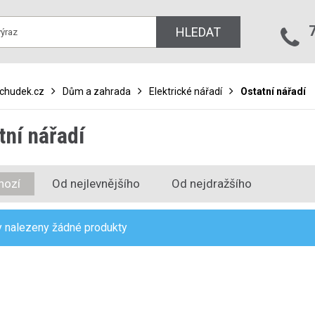
HLEDAT
bchudek.cz
Dům a zahrada
Elektrické nářadí
Ostatní nářadí
tní nářadí
hozí
Od nejlevnějšího
Od nejdražšího
 nalezeny žádné produkty