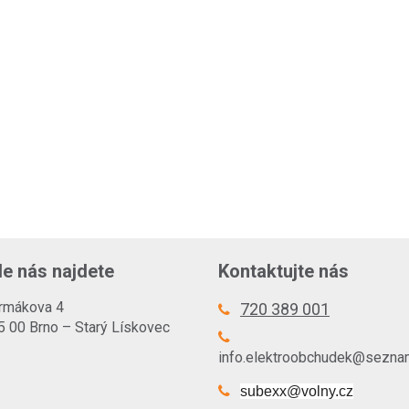
e nás najdete
Kontaktujte nás
rmákova 4
720 389 001
5 00 Brno – Starý Lískovec
info.elektroobchudek@sezna
subexx@volny.cz