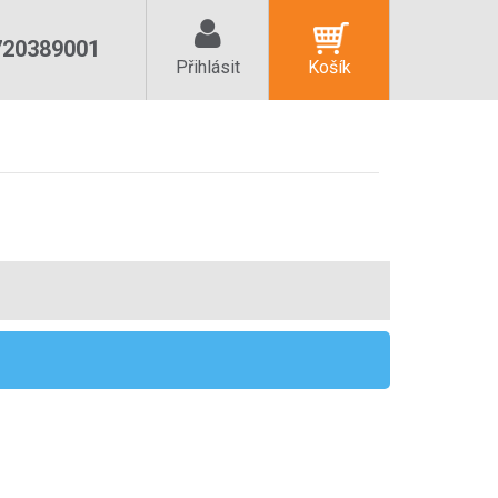
720389001
Přihlásit
Košík