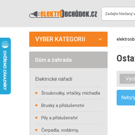
VYBER KATEGORII
elektroo
Osta
Dům a zahrada
Výc
Elektrické nářadí
Šroubováky, vrtačky, míchadla
Nebyly
Brusky a příslušenství
Pily a příslušenství
Čerpadla, vodármy,