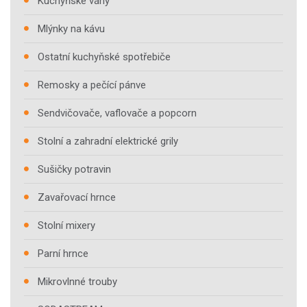
Kuchyňské váhy
Mlýnky na kávu
Ostatní kuchyňské spotřebiče
Remosky a pečící pánve
Sendvičovače, vaflovače a popcorn
Stolní a zahradní elektrické grily
Sušičky potravin
Zavařovací hrnce
Stolní mixery
Parní hrnce
Mikrovlnné trouby