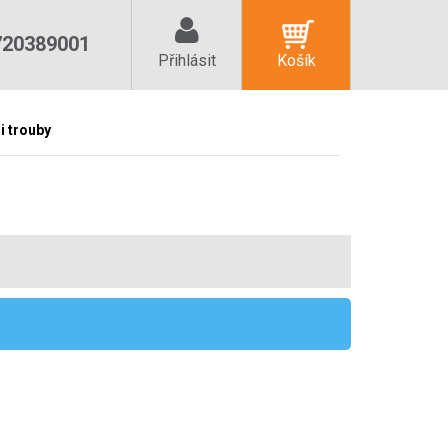
720389001
Přihlásit
Košík
i trouby