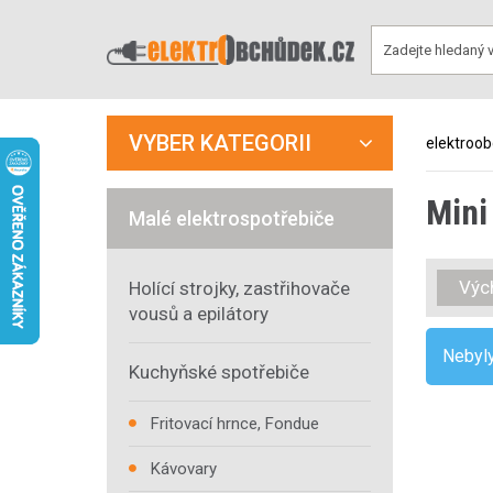
VYBER KATEGORII
elektroo
Mini
Malé elektrospotřebiče
Výc
Holící strojky, zastřihovače
vousů a epilátory
Nebyly
Kuchyňské spotřebiče
Fritovací hrnce, Fondue
Kávovary