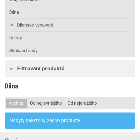
Dílna
Dílenské vybavení
Udírny
Skákací hrady
Filtrování produktů
Dílna
Výchozí
Od nejlevnějšího
Od nejdražšího
Nebyly nalezeny žádné produkty