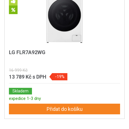
LG FLR7A92WG
16 999 Kč
13 789 Kč
s DPH
-19%
Skladem
expedice 1-3 dny
Přidat do košíku