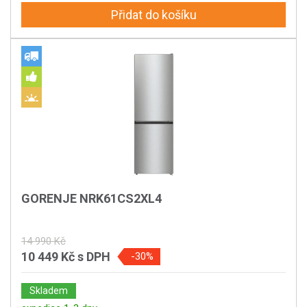
Přidat do košíku
GORENJE NRK61CS2XL4
14 990 Kč
10 449 Kč
s DPH
-30%
Skladem