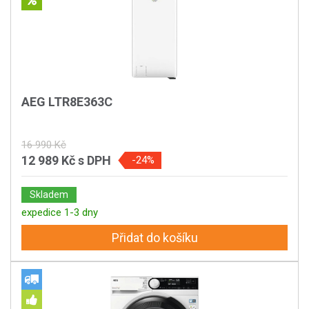
AEG LTR8E363C
16 990 Kč
12 989 Kč
s DPH
-24%
Skladem
expedice 1-3 dny
Přidat do košíku