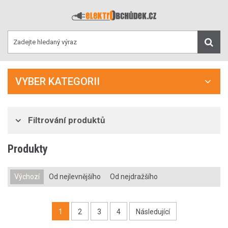
VYBER KATEGORII
Filtrování produktů
Produkty
Výchozí
Od nejlevnějšího
Od nejdražšího
1
2
3
4
Následující