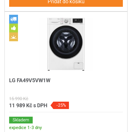
Přidat do košíku
LG FA49V5VW1W
15 990 Kč
11 989 Kč
s DPH
-25%
Skladem
expedice 1-3 dny