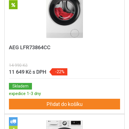
AEG LFR73864CC
14 990 Kč
11 649 Kč
s DPH
-22%
Skladem
expedice 1-3 dny
Přidat do košíku