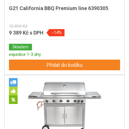
G21 California BBQ Premium line 6390305
10 890 Kč
9 389 Kč
s DPH
-14%
Skladem
expedice 1-3 dny
Přidat do košíku