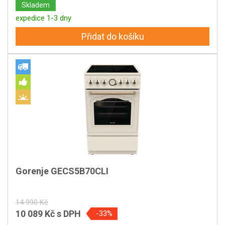
Skladem
expedice 1-3 dny
Přidat do košíku
Gorenje GECS5B70CLI
14 990 Kč
10 089 Kč
s DPH
-33%