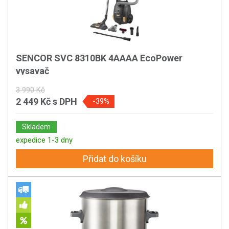
SENCOR SVC 8310BK 4AAAA EcoPower
vysavač
3 990 Kč
2 449 Kč
s DPH
-39%
Skladem
expedice 1-3 dny
Přidat do košíku