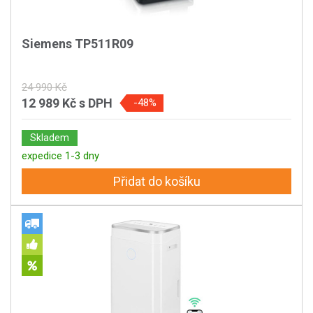
Siemens TP511R09
24 990 Kč
12 989 Kč
s DPH
-48%
Skladem
expedice 1-3 dny
Přidat do košíku