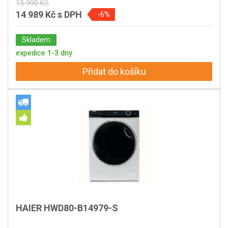
15 990 Kč
14 989 Kč
s DPH
-6%
Skladem
expedice 1-3 dny
Přidat do košíku
HAIER HWD80-B14979-S