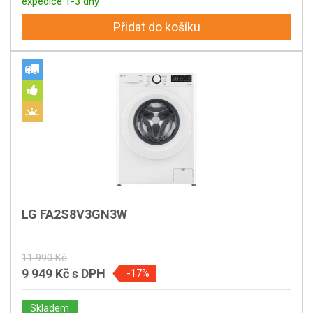
expedice 1-3 dny
Přidat do košíku
LG FA2S8V3GN3W
11 990 Kč
9 949 Kč
s DPH
-17%
Skladem