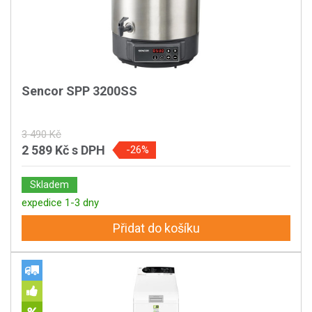
Sencor SPP 3200SS
3 490 Kč
2 589 Kč
s DPH
-26%
Skladem
expedice 1-3 dny
Přidat do košíku