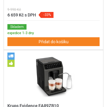
9 990 Kč
6 659 Kč
s DPH
-33%
Skladem
expedice 1-3 dny
Přidat do košíku
Krups Evidence EA89ZB10