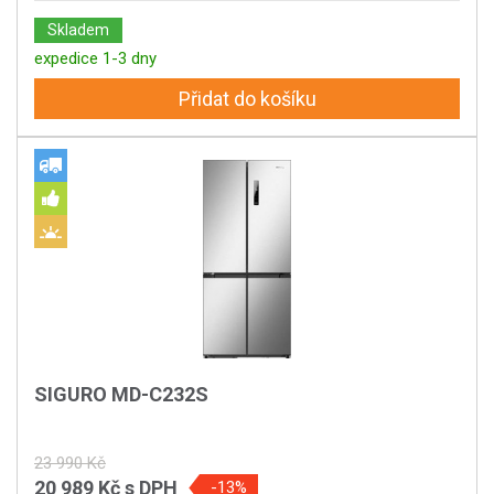
Skladem
expedice 1-3 dny
Přidat do košíku
SIGURO MD-C232S
23 990 Kč
20 989 Kč
s DPH
-13%