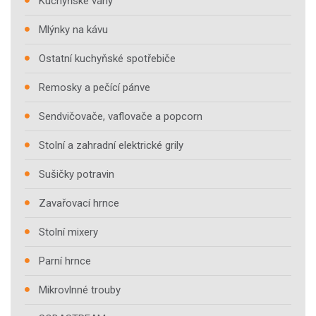
Kuchyňské váhy
Mlýnky na kávu
Ostatní kuchyňské spotřebiče
Remosky a pečící pánve
Sendvičovače, vaflovače a popcorn
Stolní a zahradní elektrické grily
Sušičky potravin
Zavařovací hrnce
Stolní mixery
Parní hrnce
Mikrovlnné trouby