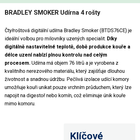
BRADLEY SMOKER Udírna 4 rošty
Čtyřroštová digitální udírna Bradley Smoker (BTDS76CE) je
ideální volbou pro milovníky uzených specialit.
Díky
digitálně nastavitelné teplotě, době produkce kouře a
délce uzení nabízí plnou kontrolu nad celým
procesem.
Udírna má objem 76 litrů a je vyrobena z
kvalitního nerezového materiálu, který zajišťuje dlouhou
životnost a snadnou údržbu. Pečlivá izolace udící komory
umožňuje kouři unikat pouze vrchním průduchem, který lze
napojit na digestoř nebo komín, což eliminuje únik kouře
mimo komoru.
Klíčové