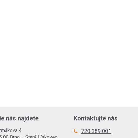
e nás najdete
Kontaktujte nás
rmákova 4
720 389 001
5 00 Brno – Starý Lískovec