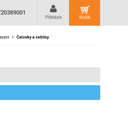
720389001
Přihlásit
Košík
avení
Čelovky a svítilny