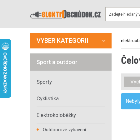
VYBER KATEGORII
elektroo
Čelo
Sport a outdoor
Výc
Sporty
Cyklistika
Nebyly
Elektrokoloběžky
Outdoorové vybavení