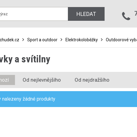
HLEDAT
bchudek.cz
Sport a outdoor
Elektrokoloběžky
Outdoorové vyb
vky a svítilny
hozí
Od nejlevnějšího
Od nejdražšího
 nalezeny žádné produkty