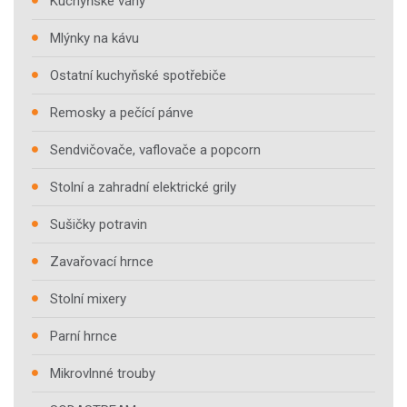
Kuchyňské váhy
Mlýnky na kávu
Ostatní kuchyňské spotřebiče
Remosky a pečící pánve
Sendvičovače, vaflovače a popcorn
Stolní a zahradní elektrické grily
Sušičky potravin
Zavařovací hrnce
Stolní mixery
Parní hrnce
Mikrovlnné trouby