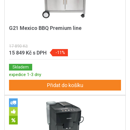
G21 Mexico BBQ Premium line
17 890 Kč
15 849 Kč
s DPH
-11%
Skladem
expedice 1-3 dny
Přidat do košíku