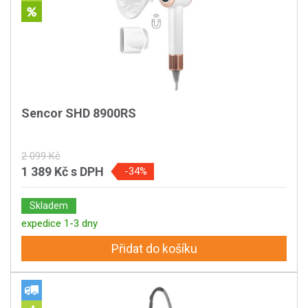
Sencor SHD 8900RS
2 099 Kč
1 389 Kč
s DPH
-34%
Skladem
expedice 1-3 dny
Přidat do košíku