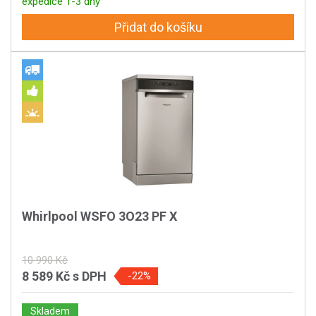
expedice 1-3 dny
Přidat do košíku
Whirlpool WSFO 3O23 PF X
10 990 Kč
8 589 Kč
s DPH
-22%
Skladem