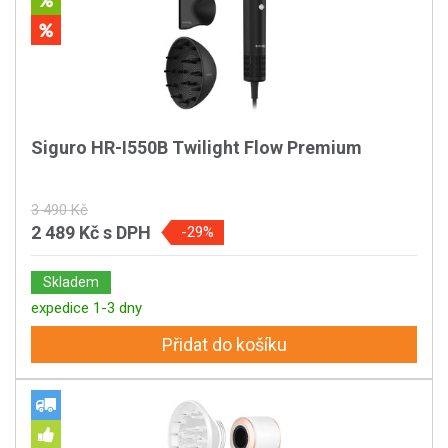
Siguro HR-I550B Twilight Flow Premium
3 490 Kč
2 489 Kč
s DPH
-29%
Skladem
expedice 1-3 dny
Přidat do košíku