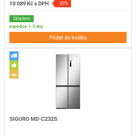
10 089 Kč
s DPH
-33%
Skladem
expedice 1-3 dny
Přidat do košíku
SIGURO MD-C232S