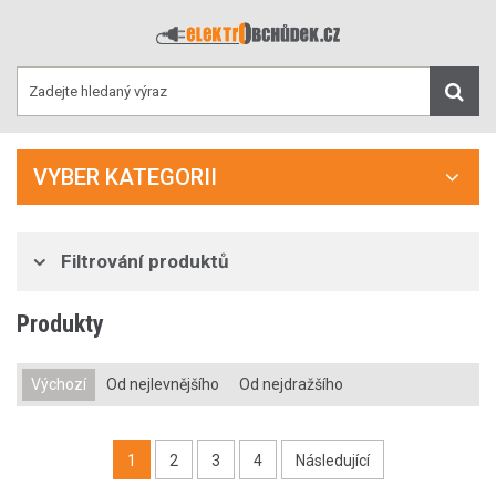
VYBER KATEGORII
Filtrování produktů
Produkty
Výchozí
Od nejlevnějšího
Od nejdražšího
1
2
3
4
Následující