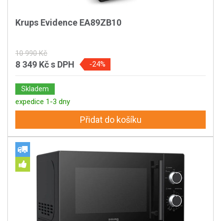
Krups Evidence EA89ZB10
10 990 Kč
8 349 Kč
s DPH
-24%
Skladem
expedice 1-3 dny
Přidat do košíku