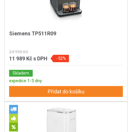
Siemens TP511R09
24 990 Kč
11 989 Kč
s DPH
-52%
Skladem
expedice 1-3 dny
Přidat do košíku