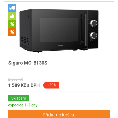
Siguro MO-B130S
2 590 Kč
1 589 Kč
s DPH
-39%
Skladem
expedice 1-3 dny
Přidat do košíku