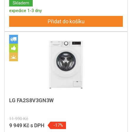
Skladem
expedice 1-3 dny
Přidat do košíku
LG FA2S8V3GN3W
11 990 Kč
9 949 Kč
s DPH
-17%