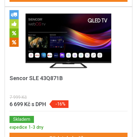
Sencor SLE 43Q871B
7 999 Kč
6 699 Kč
s DPH
-16%
Skladem
expedice 1-3 dny