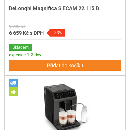
DeLonghi Magnifica S ECAM 22.115.B
9 990 Kč
6 659 Kč
s DPH
-33%
Skladem
expedice 1-3 dny
Přidat do košíku