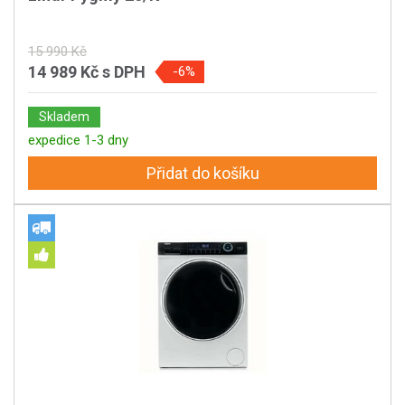
15 990 Kč
14 989 Kč
s DPH
-6%
Skladem
expedice 1-3 dny
Přidat do košíku