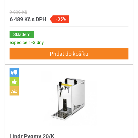
9 999 Kč
6 489 Kč
s DPH
-35%
Skladem
expedice 1-3 dny
Přidat do košíku
Lindr Pygmy 20/K