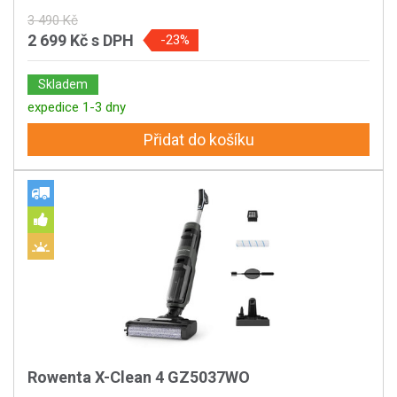
3 490 Kč
2 699 Kč
s DPH
-23%
Skladem
expedice 1-3 dny
Přidat do košíku
Rowenta X-Clean 4 GZ5037WO