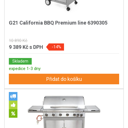
G21 California BBQ Premium line 6390305
10 890 Kč
9 389 Kč
s DPH
-14%
Skladem
expedice 1-3 dny
Přidat do košíku