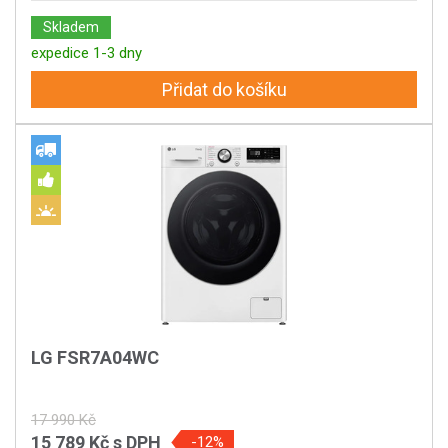
Skladem
expedice 1-3 dny
Přidat do košíku
LG FSR7A04WC
17 990 Kč
15 789 Kč
s DPH
-12%