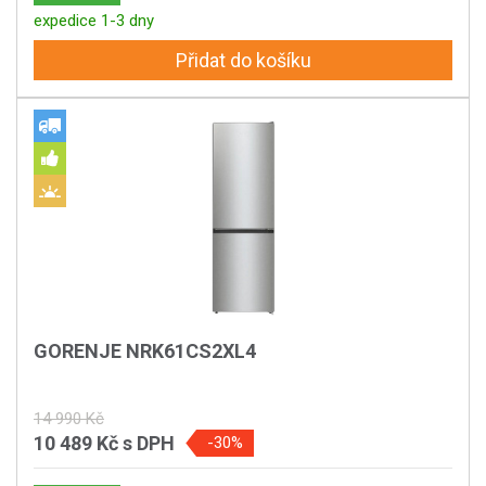
expedice 1-3 dny
Přidat do košíku
GORENJE NRK61CS2XL4
14 990 Kč
10 489 Kč
s DPH
-30%