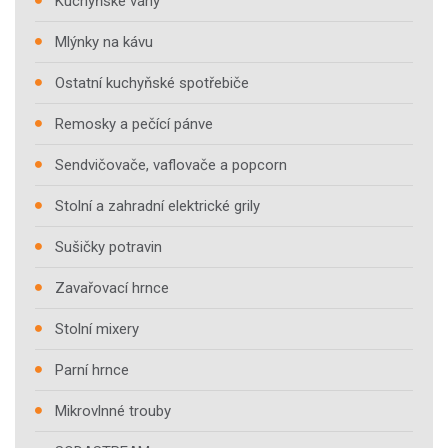
Kuchyňské váhy
Mlýnky na kávu
Ostatní kuchyňské spotřebiče
Remosky a pečící pánve
Sendvičovače, vaflovače a popcorn
Stolní a zahradní elektrické grily
Sušičky potravin
Zavařovací hrnce
Stolní mixery
Parní hrnce
Mikrovlnné trouby