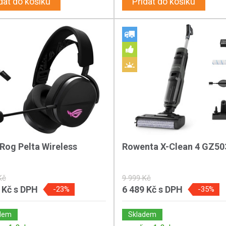
dat do košíku
Přidat do košíku
Rog Pelta Wireless
Rowenta X-Clean 4 GZ5
Kč
9 999 Kč
 Kč
s DPH
6 489 Kč
s DPH
-23%
-35%
dem
Skladem