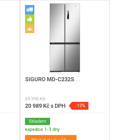
SIGURO MD-C232S
23 990 Kč
20 989 Kč
s DPH
-13%
Skladem
expedice 1-3 dny