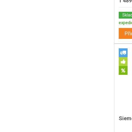
1 489
Skla
expedi
Při
Siem