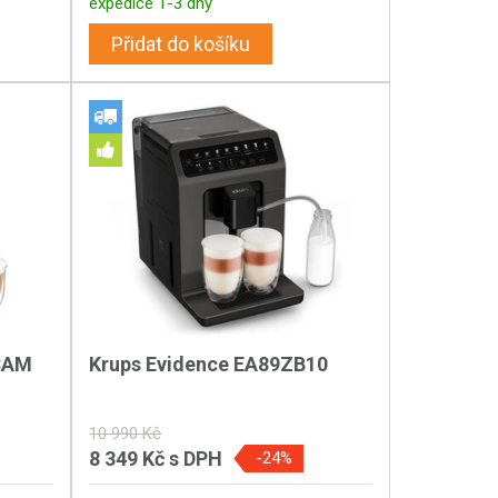
expedice 1-3 dny
Přidat do košíku
ECAM
Krups Evidence EA89ZB10
10 990 Kč
8 349 Kč
s DPH
-24%