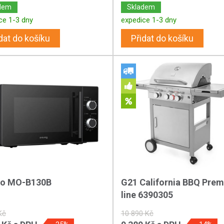
dem
Skladem
ce 1-3 dny
expedice 1-3 dny
dat do košíku
Přidat do košíku
ro MO-B130B
G21 California BBQ Pre
line 6390305
Kč
10 890 Kč