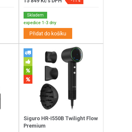
15 849 Kč
s DPH
-11%
Skladem
expedice 1-3 dny
Přidat do košíku
Siguro HR-I550B Twilight Flow
Premium