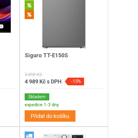
Siguro TT-E150S
5 890 Kč
4 989 Kč
s DPH
-15%
Skladem
expedice 1-3 dny
Přidat do košíku