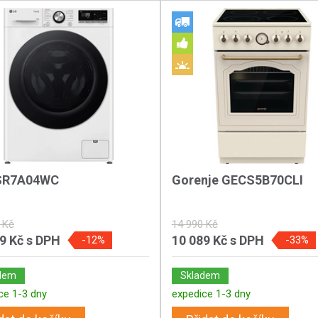
SR7A04WC
Gorenje GECS5B70CLI
 Kč
14 990 Kč
89 Kč
s DPH
10 089 Kč
s DPH
-12%
-33%
dem
Skladem
ce 1-3 dny
expedice 1-3 dny