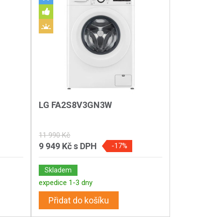
LG FA2S8V3GN3W
11 990 Kč
9 949 Kč
s DPH
-17%
Skladem
expedice 1-3 dny
Přidat do košíku