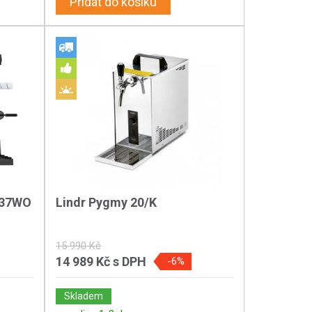
Přidat do košíku
037WO
Lindr Pygmy 20/K
15 990 Kč
14 989 Kč
s DPH
-6%
Skladem