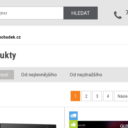
HLEDAT
bchudek.cz
ukty
hozí
Od nejlevnějšího
Od nejdražšího
1
2
3
4
Násle