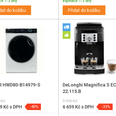
ce 1-3 dny
expedice 1-3 dny
dat do košíku
Přidat do košíku
R HWD80-B14979-S
DeLonghi Magnifica S 
22.115.B
 Kč
9 990 Kč
99 Kč
s DPH
6 659 Kč
s DPH
-40%
-33%