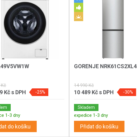
A49V5VW1W
GORENJE NRK61CS2XL4
 Kč
14 990 Kč
89 Kč
s DPH
10 489 Kč
s DPH
-25%
-30%
dem
Skladem
ce 1-3 dny
expedice 1-3 dny
dat do košíku
Přidat do košíku