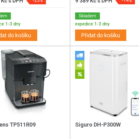
 Kč
s DPH
9 389 Kč
s DPH
-25%
-14%
dem
Skladem
ce 1-3 dny
expedice 1-3 dny
dat do košíku
Přidat do košíku
ens TP511R09
Siguro DH-P300W