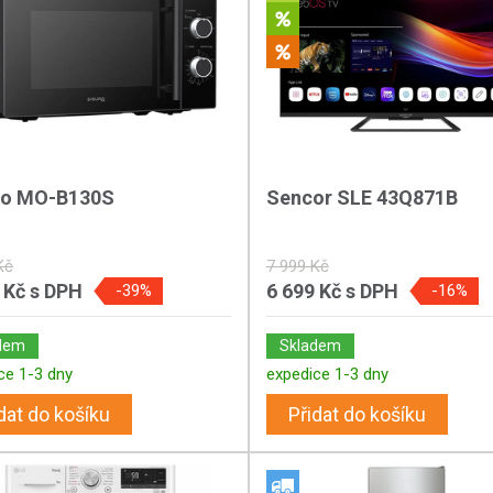
ro MO-B130S
Sencor SLE 43Q871B
Kč
7 999 Kč
 Kč
s DPH
6 699 Kč
s DPH
-39%
-16%
dem
Skladem
ce 1-3 dny
expedice 1-3 dny
dat do košíku
Přidat do košíku