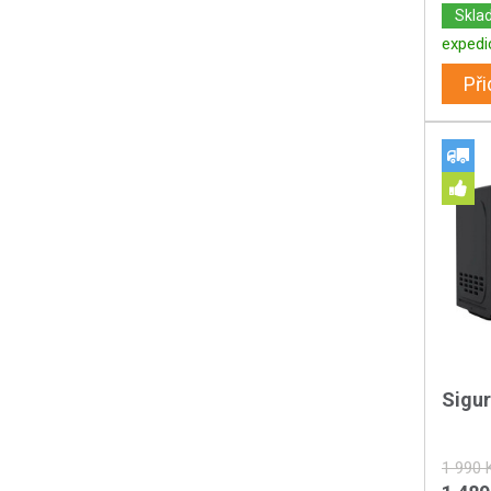
Skla
expedi
Při
Sigu
1 990 