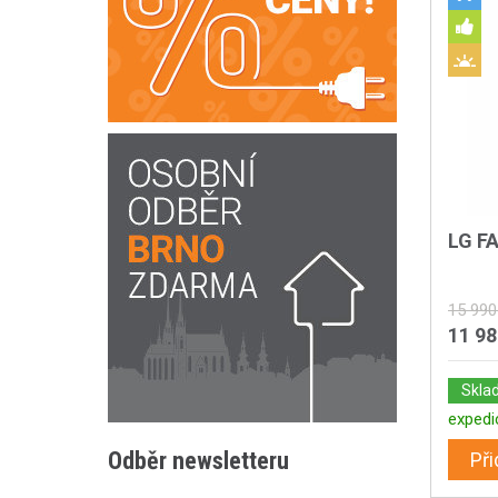
LG F
15 990
11 9
Skla
expedi
Odběr newsletteru
Při