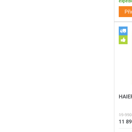
expedi
Při
HAIE
19 990
11 8