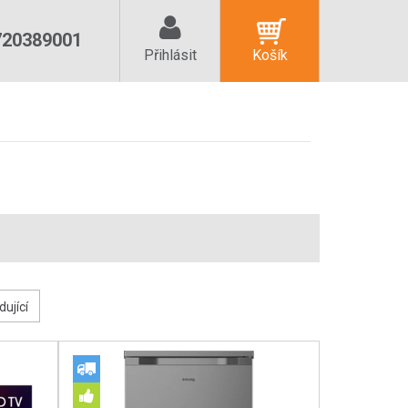
720389001
Přihlásit
Košík
dující