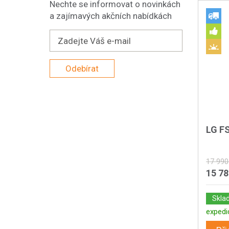
Nechte se informovat o novinkách
a zajímavých akčních nabídkách
Odebírat
LG F
17 990
15 7
Skla
expedi