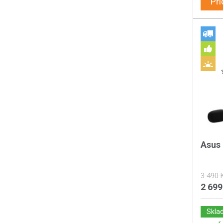
Při
Asus 
3 490 
2 699
Skla