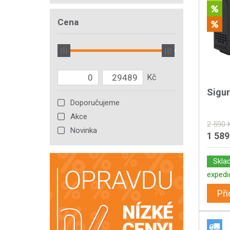
Cena
Sigu
Doporučujeme
Akce
2 590 
Novinka
1 589
Skla
expedi
Při