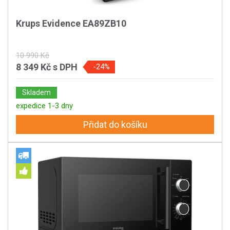
Krups Evidence EA89ZB10
10 990 Kč
8 349 Kč
s DPH
-24%
Skladem
expedice 1-3 dny
Přidat do košíku