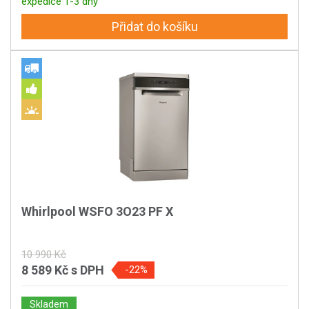
expedice 1-3 dny
Přidat do košíku
Whirlpool WSFO 3O23 PF X
10 990 Kč
8 589 Kč
s DPH
-22%
Skladem