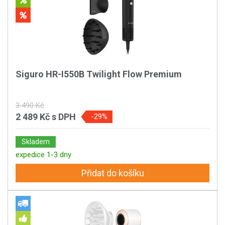
Siguro HR-I550B Twilight Flow Premium
3 490 Kč
2 489 Kč
s DPH
-29%
Skladem
expedice 1-3 dny
Přidat do košíku