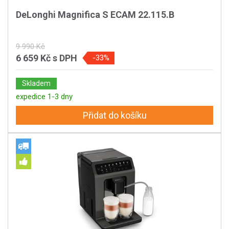
DeLonghi Magnifica S ECAM 22.115.B
9 990 Kč
6 659 Kč
s DPH
-33%
Skladem
expedice 1-3 dny
Přidat do košíku