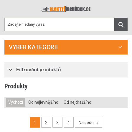
VYBER KATEGORII
Filtrování produktů
Produkty
Výchozí
Od nejlevnějšího
Od nejdražšího
1
2
3
4
Následující