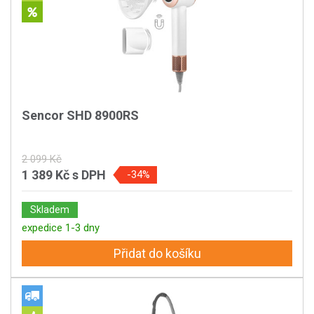
Sencor SHD 8900RS
2 099 Kč
1 389 Kč
s DPH
-34%
Skladem
expedice 1-3 dny
Přidat do košíku