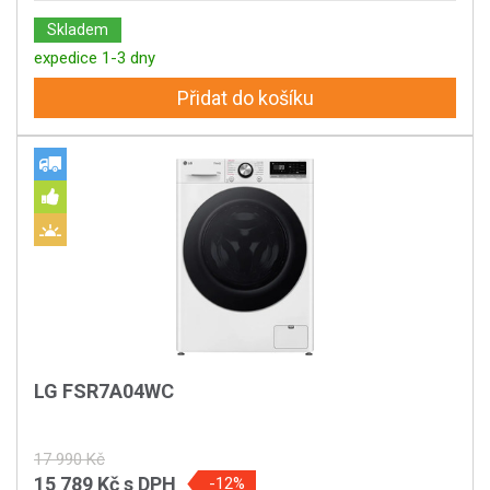
Skladem
expedice 1-3 dny
Přidat do košíku
LG FSR7A04WC
17 990 Kč
15 789 Kč
s DPH
-12%