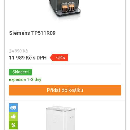
Siemens TP511R09
24 990 Kč
11 989 Kč
s DPH
-52%
Skladem
expedice 1-3 dny
Přidat do košíku