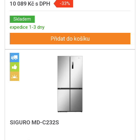
10 089 Kč
s DPH
-33%
Skladem
expedice 1-3 dny
Přidat do košíku
SIGURO MD-C232S