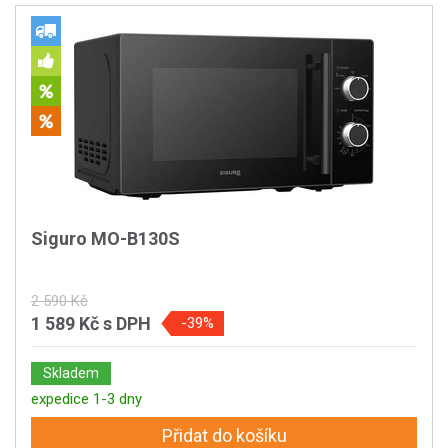
Siguro MO-B130S
2 590 Kč
1 589 Kč
s DPH
-39%
Skladem
expedice 1-3 dny
Přidat do košíku