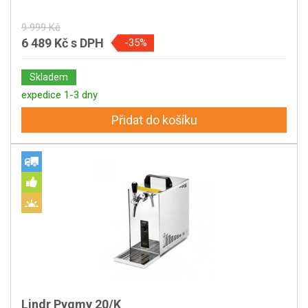
9 999 Kč
6 489 Kč
s DPH
-35%
Skladem
expedice 1-3 dny
Přidat do košíku
Lindr Pygmy 20/K