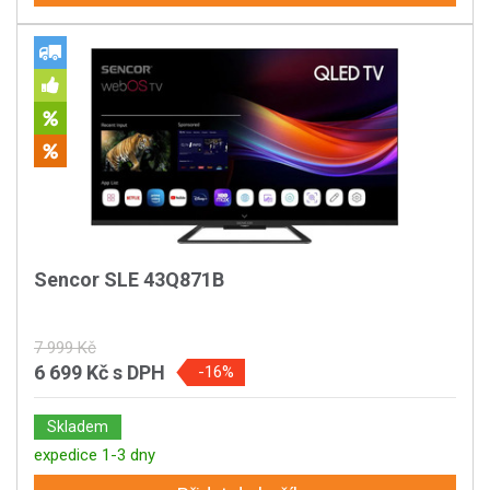
Sencor SLE 43Q871B
7 999 Kč
6 699 Kč
s DPH
-16%
Skladem
expedice 1-3 dny