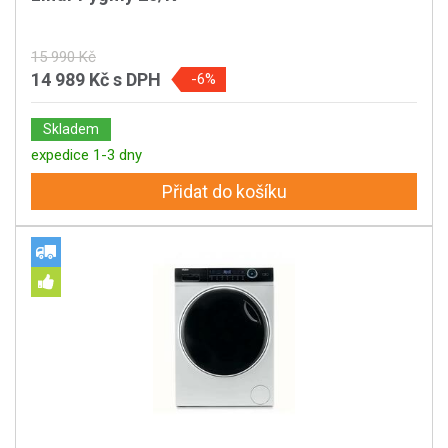
15 990 Kč
14 989 Kč
s DPH
-6%
Skladem
expedice 1-3 dny
Přidat do košíku