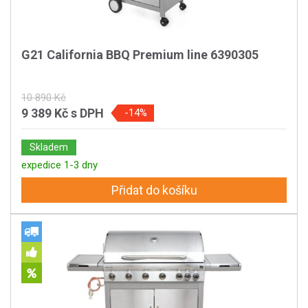
G21 California BBQ Premium line 6390305
10 890 Kč
9 389 Kč
s DPH
-14%
Skladem
expedice 1-3 dny
Přidat do košíku