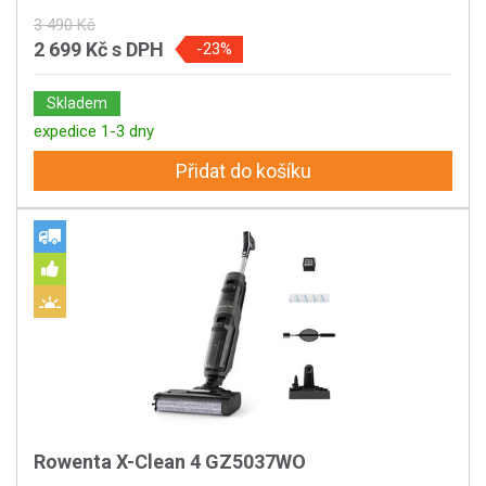
3 490 Kč
2 699 Kč
s DPH
-23%
Skladem
expedice 1-3 dny
Přidat do košíku
Rowenta X-Clean 4 GZ5037WO