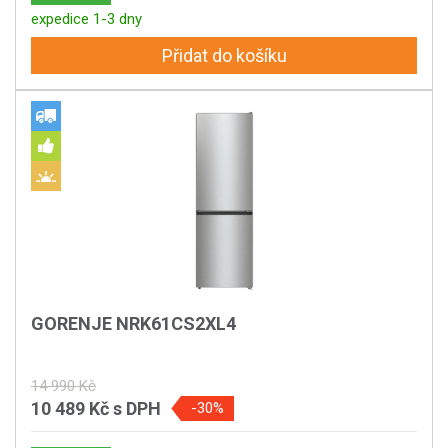
expedice 1-3 dny
Přidat do košíku
GORENJE NRK61CS2XL4
14 990 Kč
10 489 Kč
s DPH
-30%