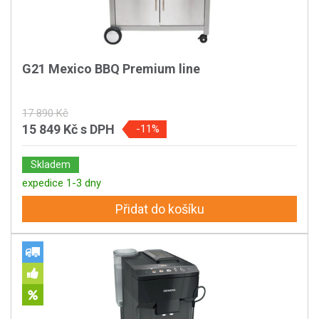
G21 Mexico BBQ Premium line
17 890 Kč
15 849 Kč
s DPH
-11%
Skladem
expedice 1-3 dny
Přidat do košíku