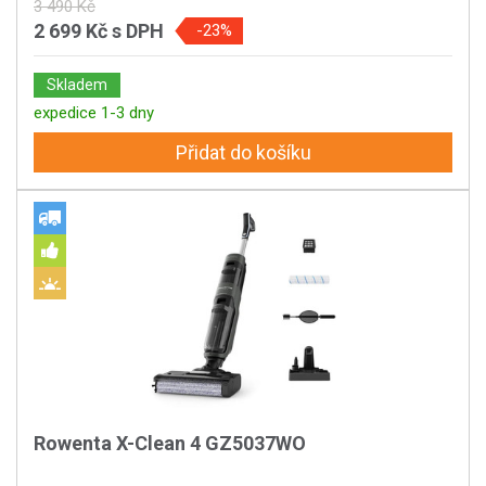
3 490 Kč
2 699 Kč
s DPH
-23%
Skladem
expedice 1-3 dny
Přidat do košíku
Rowenta X-Clean 4 GZ5037WO