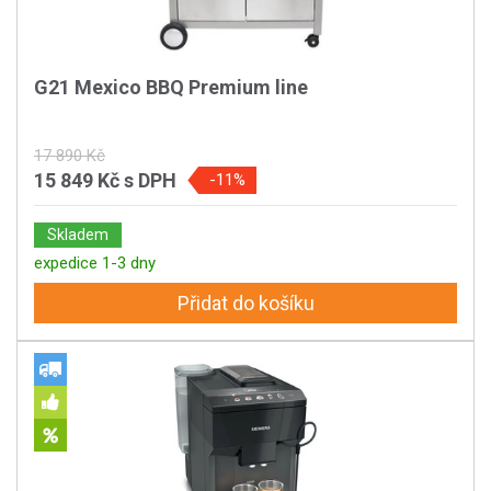
G21 Mexico BBQ Premium line
17 890 Kč
15 849 Kč
s DPH
-11%
Skladem
expedice 1-3 dny
Přidat do košíku