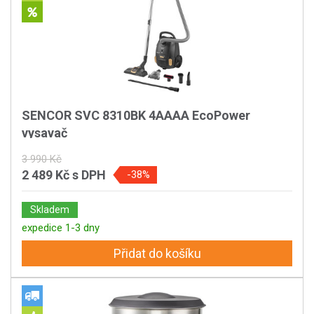
SENCOR SVC 8310BK 4AAAA EcoPower
vysavač
3 990 Kč
2 489 Kč
s DPH
-38%
Skladem
expedice 1-3 dny
Přidat do košíku