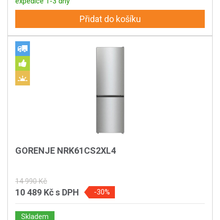
expedice 1-3 dny
Přidat do košíku
GORENJE NRK61CS2XL4
14 990 Kč
10 489 Kč
s DPH
-30%
Skladem