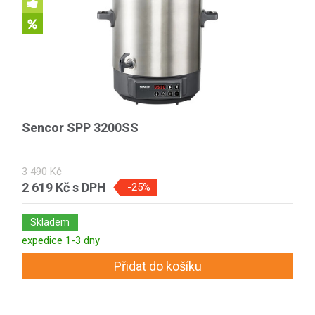
Sencor SPP 3200SS
3 490 Kč
2 619 Kč
s DPH
-25%
Skladem
expedice 1-3 dny
Přidat do košíku