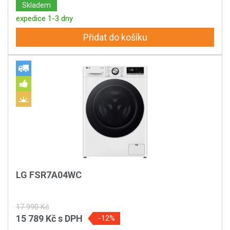
Skladem
expedice 1-3 dny
Přidat do košíku
LG FSR7A04WC
17 990 Kč
15 789 Kč
s DPH
-12%