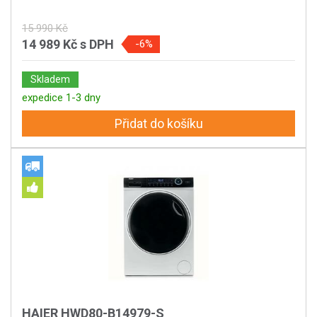
15 990 Kč
14 989 Kč
s DPH
-6%
Skladem
expedice 1-3 dny
Přidat do košíku
HAIER HWD80-B14979-S