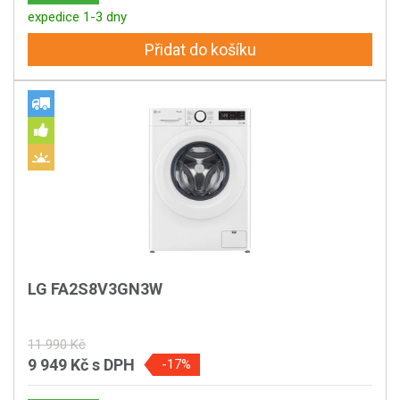
expedice 1-3 dny
Přidat do košíku
LG FA2S8V3GN3W
11 990 Kč
9 949 Kč
s DPH
-17%