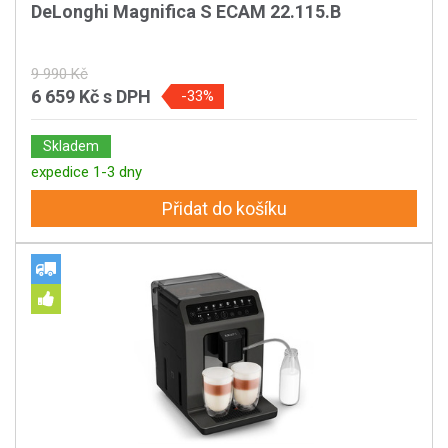
DeLonghi Magnifica S ECAM 22.115.B
9 990 Kč
6 659 Kč
s DPH
-33%
Skladem
expedice 1-3 dny
Přidat do košíku