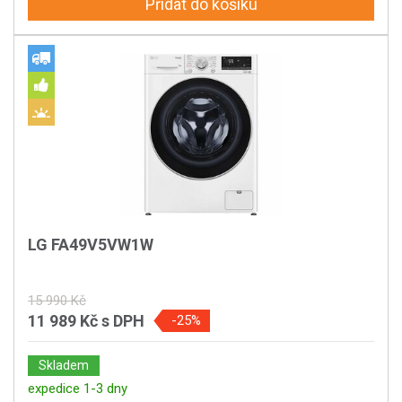
Přidat do košíku
LG FA49V5VW1W
15 990 Kč
11 989 Kč
s DPH
-25%
Skladem
expedice 1-3 dny