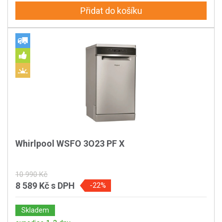
Přidat do košíku
Whirlpool WSFO 3O23 PF X
10 990 Kč
8 589 Kč
s DPH
-22%
Skladem