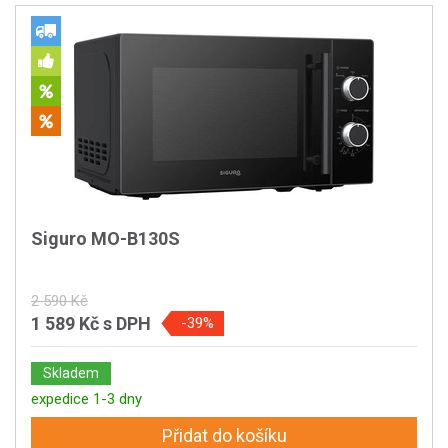
Siguro MO-B130S
2 590 Kč
1 589 Kč
s DPH
-39%
Skladem
expedice 1-3 dny
Přidat do košíku