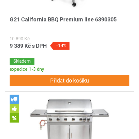
G21 California BBQ Premium line 6390305
10 890 Kč
9 389 Kč
s DPH
-14%
Skladem
expedice 1-3 dny
Přidat do košíku