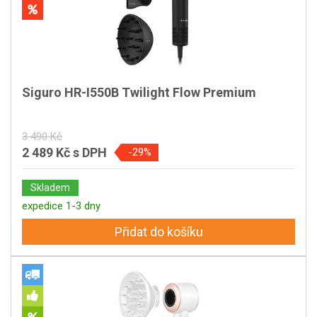
Siguro HR-I550B Twilight Flow Premium
3 490 Kč
2 489 Kč
s DPH
-29%
Skladem
expedice 1-3 dny
Přidat do košíku