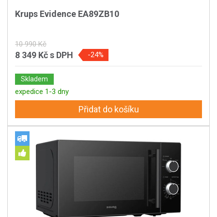
Krups Evidence EA89ZB10
10 990 Kč
8 349 Kč
s DPH
-24%
Skladem
expedice 1-3 dny
Přidat do košíku