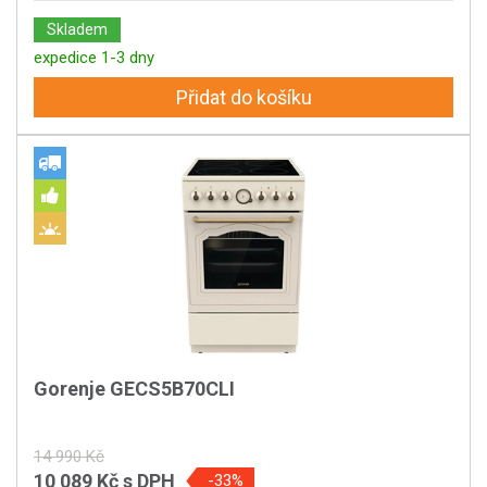
Skladem
expedice 1-3 dny
Přidat do košíku
Gorenje GECS5B70CLI
14 990 Kč
10 089 Kč
s DPH
-33%