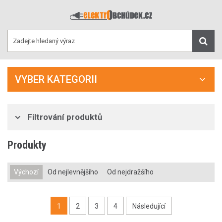
VYBER KATEGORII
Filtrování produktů
Produkty
Výchozí
Od nejlevnějšího
Od nejdražšího
1
2
3
4
Následující