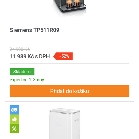
Siemens TP511R09
24 990 Kč
11 989 Kč
s DPH
-52%
Skladem
expedice 1-3 dny
Přidat do košíku