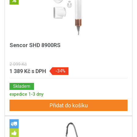
Sencor SHD 8900RS
2 099 Kč
1 389 Kč
s DPH
-34%
Skladem
expedice 1-3 dny
Přidat do košíku