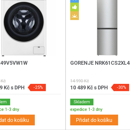
A49V5VW1W
GORENJE NRK61CS2XL4
 Kč
14 990 Kč
89 Kč
s DPH
10 489 Kč
s DPH
-25%
-30%
dem
Skladem
ce 1-3 dny
expedice 1-3 dny
dat do košíku
Přidat do košíku