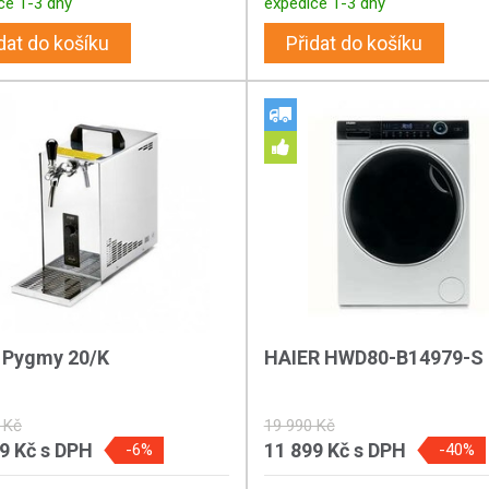
ce 1-3 dny
expedice 1-3 dny
dat do košíku
Přidat do košíku
r Pygmy 20/K
HAIER HWD80-B14979-S
 Kč
19 990 Kč
89 Kč
s DPH
11 899 Kč
s DPH
-6%
-40%