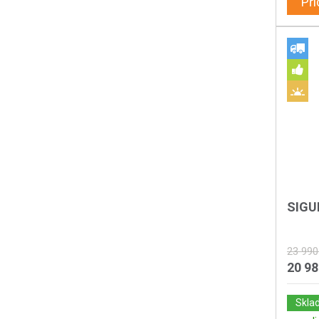
Při
SIGU
23 990
20 9
Skla