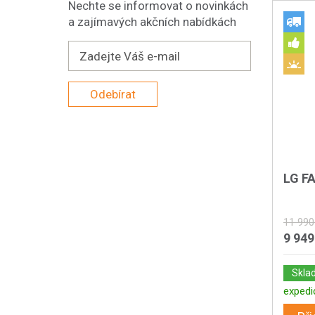
Nechte se informovat o novinkách
a zajímavých akčních nabídkách
Odebírat
LG F
11 990
9 949
Skla
expedi