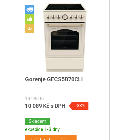
Gorenje GECS5B70CLI
14 990 Kč
10 089 Kč
s DPH
-33%
Skladem
expedice 1-3 dny