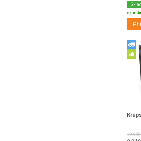
Skla
expedi
Při
Krup
10 990