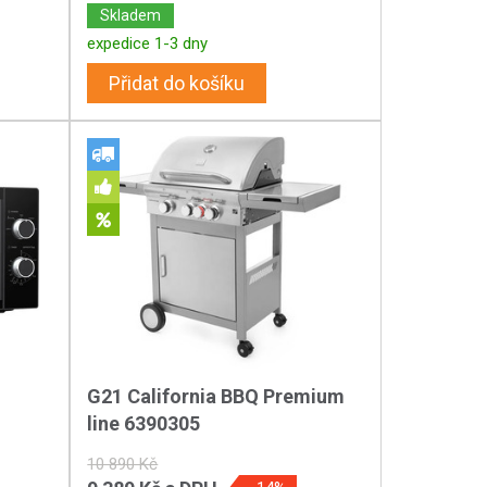
Skladem
expedice 1-3 dny
Přidat do košíku
G21 California BBQ Premium
line 6390305
10 890 Kč