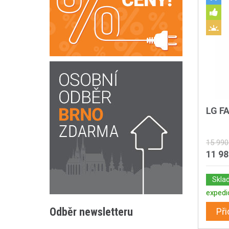
LG F
15 990
11 9
Skla
expedi
Odběr newsletteru
Při