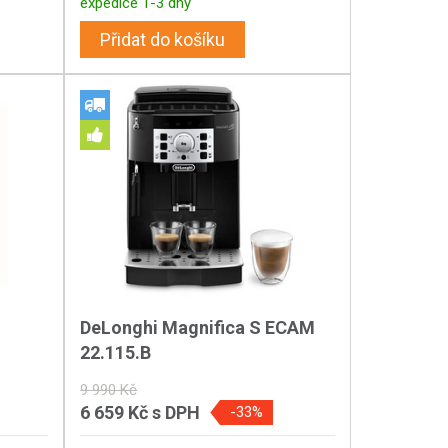
expedice 1-3 dny
Přidat do košíku
DeLonghi Magnifica S ECAM
22.115.B
9 990 Kč
6 659 Kč
s DPH
-33%