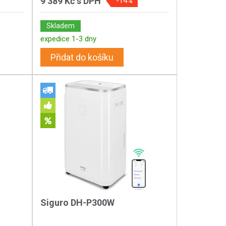
9 389 Kč
s DPH
-14%
Skladem
expedice 1-3 dny
Přidat do košíku
Siguro DH-P300W