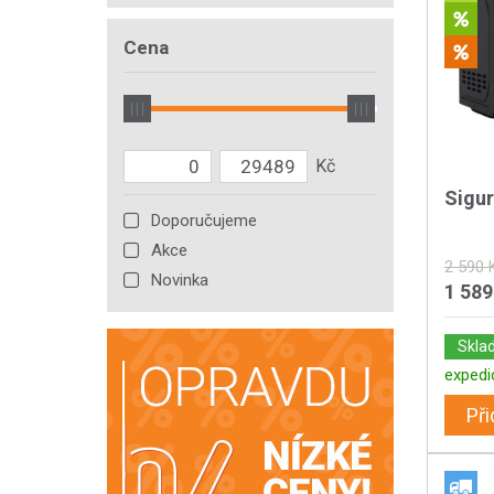
Cena
Sigu
Doporučujeme
Akce
2 590 
Novinka
1 589
Skla
expedi
Při