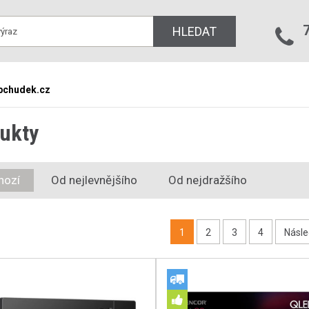
HLEDAT
bchudek.cz
ukty
hozí
Od nejlevnějšího
Od nejdražšího
1
2
3
4
Násle