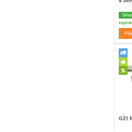
8 349
Skla
expedi
Při
G21 