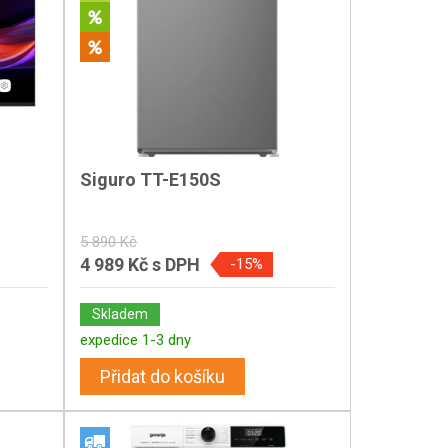
Siguro TT-E150S
5 890 Kč
4 989 Kč
s DPH
-15%
Skladem
expedice 1-3 dny
Přidat do košíku