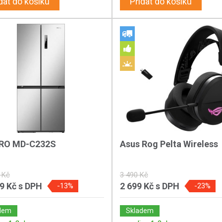
dat do košíku
Přidat do košíku
RO MD-C232S
Asus Rog Pelta Wireless
 Kč
3 490 Kč
89 Kč
s DPH
2 699 Kč
s DPH
-13%
-23%
dem
Skladem