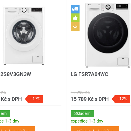
A2S8V3GN3W
LG FSR7A04WC
 Kč
17 990 Kč
 Kč
s DPH
15 789 Kč
s DPH
-17%
-12%
dem
Skladem
ce 1-3 dny
expedice 1-3 dny