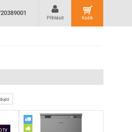
720389001
Přihlásit
Košík
dující