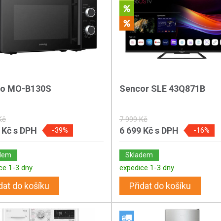
ro MO-B130S
Sencor SLE 43Q871B
Kč
7 999 Kč
 Kč
s DPH
6 699 Kč
s DPH
-39%
-16%
dem
Skladem
ce 1-3 dny
expedice 1-3 dny
dat do košíku
Přidat do košíku