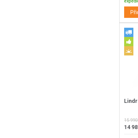
expedi
Při
Lind
15 990
14 9