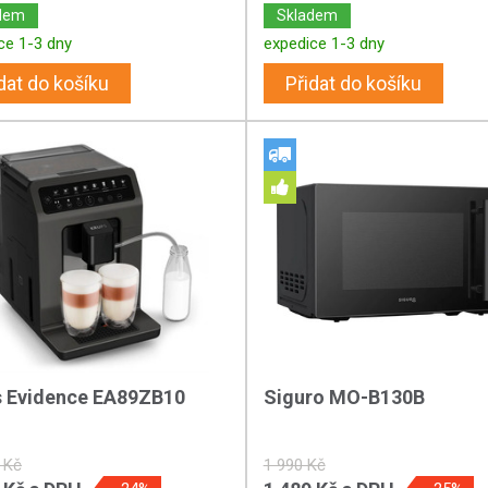
dem
Skladem
ce 1-3 dny
expedice 1-3 dny
dat do košíku
Přidat do košíku
s Evidence EA89ZB10
Siguro MO-B130B
 Kč
1 990 Kč