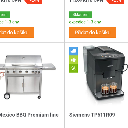
 Kč
s DPH
1 489 Kč
s DPH
-24%
-25%
dem
Skladem
ce 1-3 dny
expedice 1-3 dny
dat do košíku
Přidat do košíku
Mexico BBQ Premium line
Siemens TP511R09