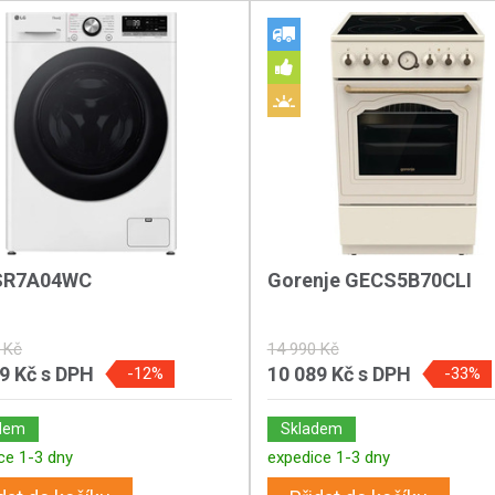
SR7A04WC
Gorenje GECS5B70CLI
 Kč
14 990 Kč
89 Kč
s DPH
10 089 Kč
s DPH
-12%
-33%
dem
Skladem
ce 1-3 dny
expedice 1-3 dny