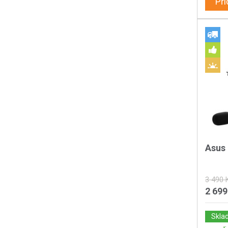
Při
Asus 
3 490 
2 699
Skla