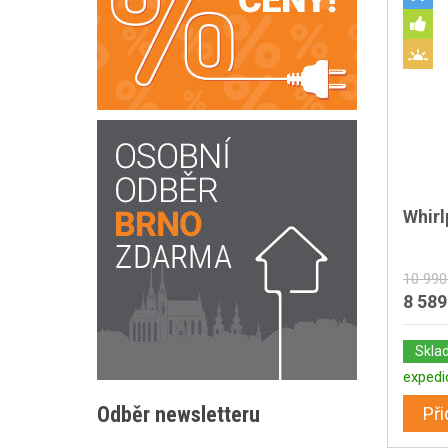
Whir
10 990
8 589
Skla
expedi
Odběr newsletteru
Při