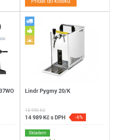
Přidat do košíku
037WO
Lindr Pygmy 20/K
15 990 Kč
14 989 Kč
s DPH
-6%
Skladem