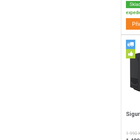
Skla
expedi
Při
Sigu
1 990 