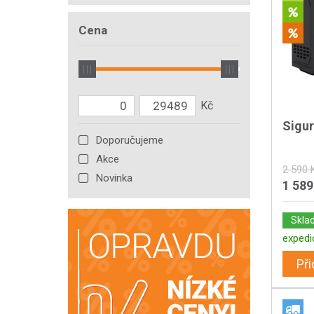
Cena
Sigu
Doporučujeme
Akce
2 590 
Novinka
1 589
Skla
expedi
Při