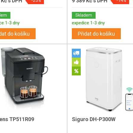
 Kč
s DPH
9 389 Kč
s DPH
-25%
-14%
dem
Skladem
ce 1-3 dny
expedice 1-3 dny
dat do košíku
Přidat do košíku
ens TP511R09
Siguro DH-P300W