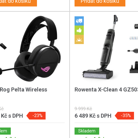
dat do košíku
Přidat do košíku
Rog Pelta Wireless
Rowenta X-Clean 4 GZ5
Kč
9 999 Kč
 Kč
s DPH
6 489 Kč
s DPH
-23%
-35%
dem
Skladem