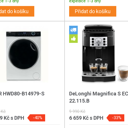
ce 1-3 dny
expedice 1-3 dny
dat do košíku
Přidat do košíku
R HWD80-B14979-S
DeLonghi Magnifica S 
22.115.B
 Kč
9 990 Kč
99 Kč
s DPH
6 659 Kč
s DPH
-40%
-33%