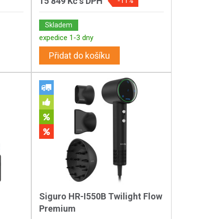
15 849 Kč
s DPH
-11%
Skladem
expedice 1-3 dny
Přidat do košíku
Siguro HR-I550B Twilight Flow
Premium