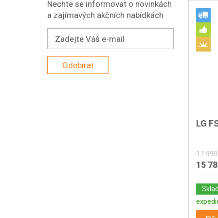
Nechte se informovat o novinkách
a zajímavých akčních nabídkách
Odebírat
LG F
17 990
15 7
Skla
expedi