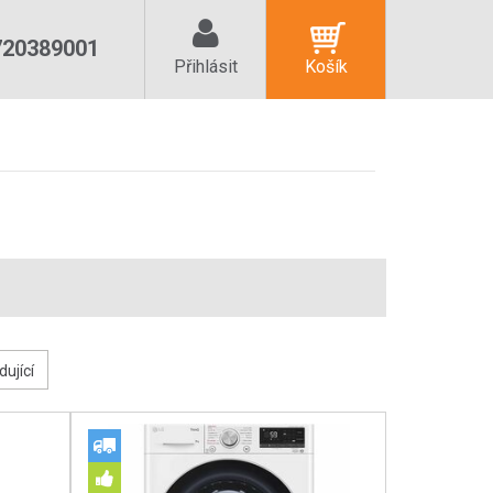
720389001
Přihlásit
Košík
dující