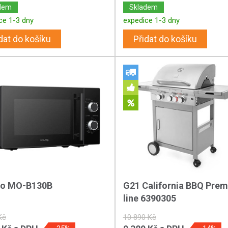
dem
Skladem
ce 1-3 dny
expedice 1-3 dny
dat do košíku
Přidat do košíku
ro MO-B130B
G21 California BBQ Pre
line 6390305
Kč
10 890 Kč