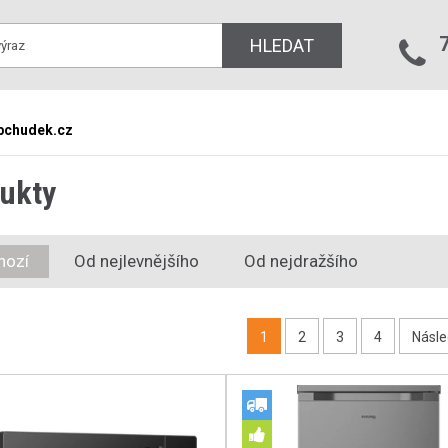
HLEDAT
bchudek.cz
ukty
hozí
Od nejlevnějšího
Od nejdražšího
1
2
3
4
Násle