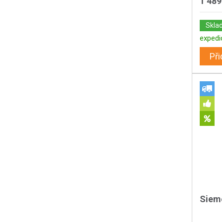
1 489
Skla
expedi
Při
Siem