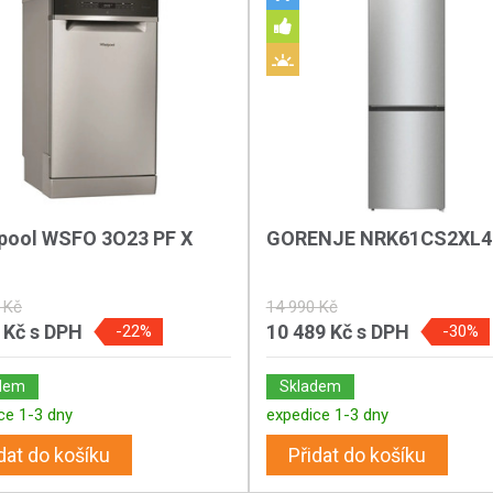
lpool WSFO 3O23 PF X
GORENJE NRK61CS2XL4
 Kč
14 990 Kč
 Kč
s DPH
10 489 Kč
s DPH
-22%
-30%
dem
Skladem
ce 1-3 dny
expedice 1-3 dny
dat do košíku
Přidat do košíku