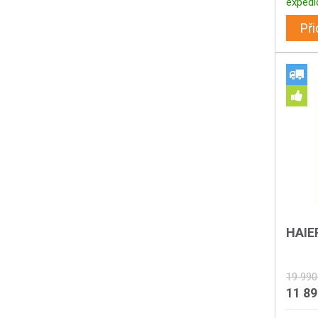
expedi
Při
HAIE
19 990
11 8