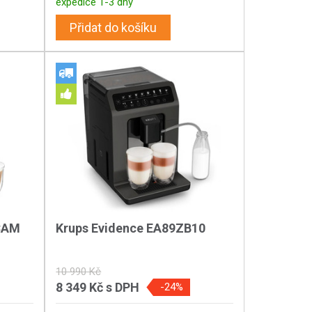
expedice 1-3 dny
Přidat do košíku
ECAM
Krups Evidence EA89ZB10
10 990 Kč
8 349 Kč
s DPH
-24%