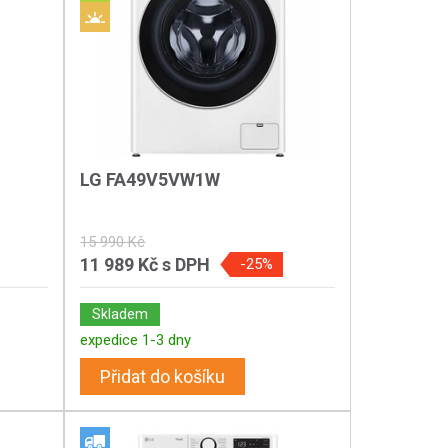
LG FA49V5VW1W
15 990 Kč
11 989 Kč
s DPH
-25%
Skladem
expedice 1-3 dny
Přidat do košíku