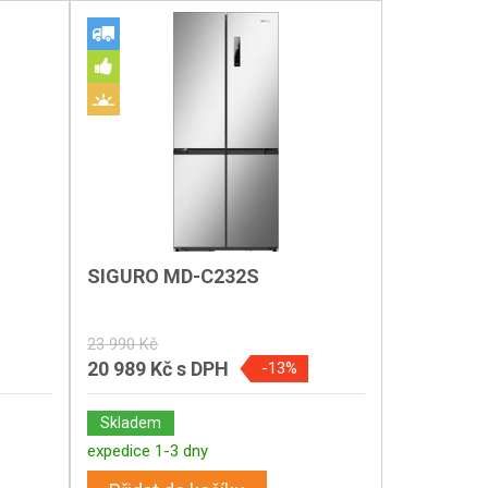
SIGURO MD-C232S
23 990 Kč
20 989 Kč
s DPH
-13%
Skladem
expedice 1-3 dny