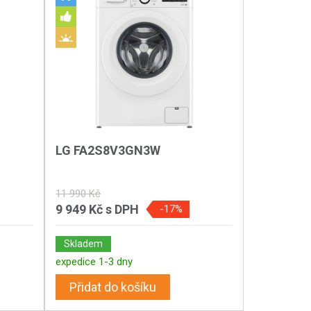
LG FA2S8V3GN3W
11 990 Kč
9 949 Kč
s DPH
-17%
Skladem
expedice 1-3 dny
Přidat do košíku