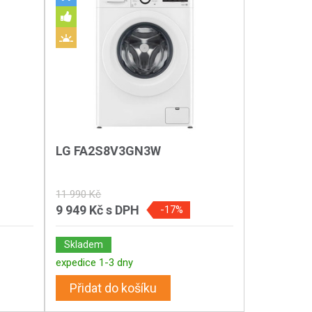
LG FA2S8V3GN3W
11 990 Kč
9 949 Kč
s DPH
-17%
Skladem
expedice 1-3 dny
Přidat do košíku