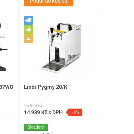
Přidat do košíku
037WO
Lindr Pygmy 20/K
15 990 Kč
14 989 Kč
s DPH
-6%
Skladem