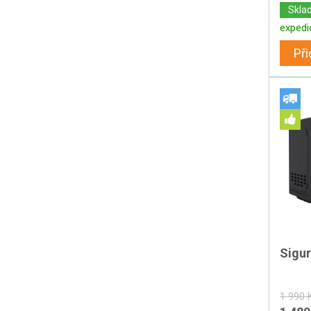
Skla
expedi
Při
Sigu
1 990 