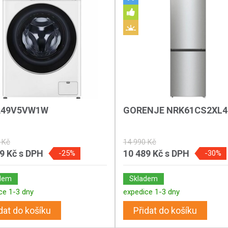
A49V5VW1W
GORENJE NRK61CS2XL4
 Kč
14 990 Kč
89 Kč
s DPH
10 489 Kč
s DPH
-25%
-30%
dem
Skladem
ce 1-3 dny
expedice 1-3 dny
dat do košíku
Přidat do košíku