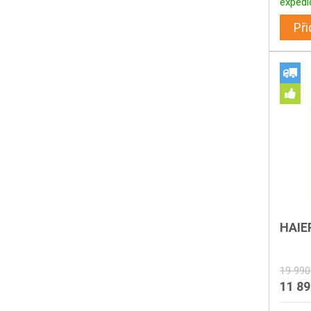
expedi
Při
HAIE
19 990
11 8