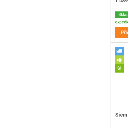
1 489
Skla
expedi
Při
Siem