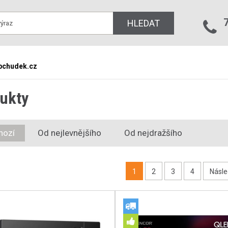
HLEDAT
bchudek.cz
ukty
hozí
Od nejlevnějšího
Od nejdražšího
1
2
3
4
Násle