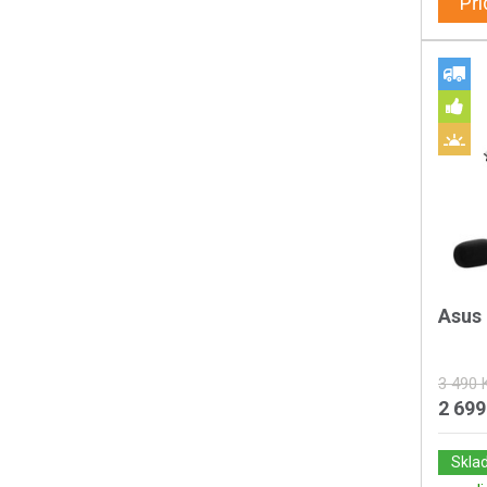
Při
Asus 
3 490 
2 699
Skla