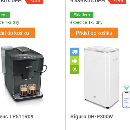
 Kč
s DPH
9 389 Kč
s DPH
-25%
-14%
dem
Skladem
ce 1-3 dny
expedice 1-3 dny
dat do košíku
Přidat do košíku
ens TP511R09
Siguro DH-P300W