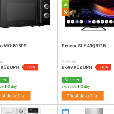
ro MO-B130S
Sencor SLE 43Q871B
Kč
7 999 Kč
 Kč
s DPH
6 699 Kč
s DPH
-39%
-16%
dem
Skladem
ce 1-3 dny
expedice 1-3 dny
dat do košíku
Přidat do košíku