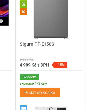
Siguro TT-E150S
5 890 Kč
4 989 Kč
s DPH
-15%
Skladem
expedice 1-3 dny
Přidat do košíku