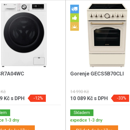
SR7A04WC
Gorenje GECS5B70CLI
 Kč
14 990 Kč
89 Kč
s DPH
10 089 Kč
s DPH
-12%
-33%
dem
Skladem
ce 1-3 dny
expedice 1-3 dny