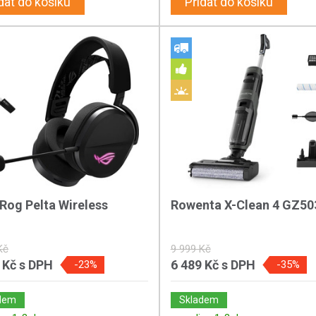
dat do košíku
Přidat do košíku
Rog Pelta Wireless
Rowenta X-Clean 4 GZ5
Kč
9 999 Kč
 Kč
s DPH
6 489 Kč
s DPH
-23%
-35%
dem
Skladem