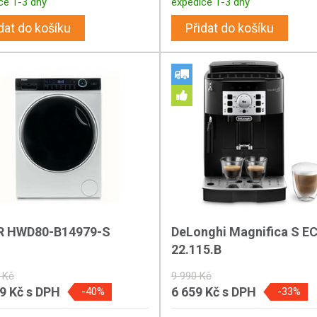
ce 1-3 dny
expedice 1-3 dny
dat do košíku
Přidat do košíku
R HWD80-B14979-S
DeLonghi Magnifica S 
22.115.B
 Kč
9 990 Kč
99 Kč
s DPH
6 659 Kč
s DPH
-40%
-33%