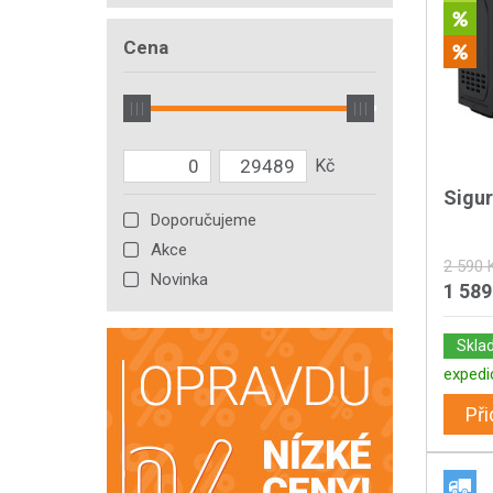
Cena
Sigu
Doporučujeme
Akce
2 590 
Novinka
1 589
Skla
expedi
Při