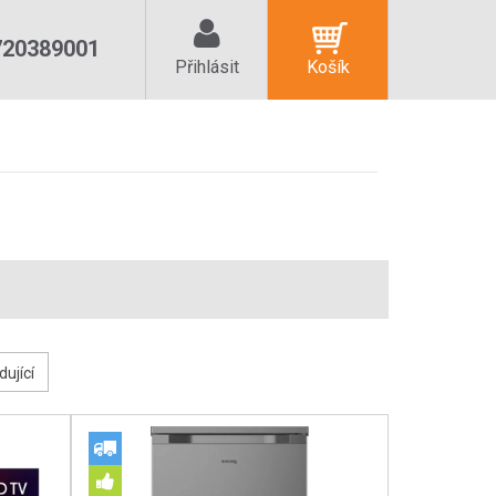
720389001
Přihlásit
Košík
dující