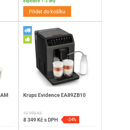
expedice 1-3 dny
Přidat do košíku
ECAM
Krups Evidence EA89ZB10
10 990 Kč
8 349 Kč
s DPH
-24%