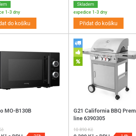
dem
Skladem
ce 1-3 dny
expedice 1-3 dny
dat do košíku
Přidat do košíku
ro MO-B130B
G21 California BBQ Pre
line 6390305
Kč
10 890 Kč