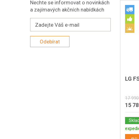
Nechte se informovat o novinkách
a zajímavých akčních nabídkách
Odebírat
LG F
17 990
15 7
Skla
expedi