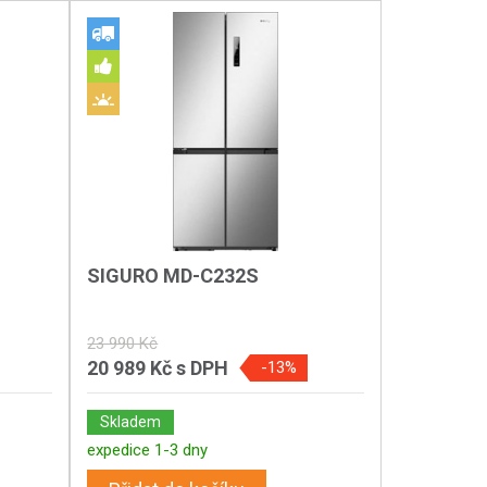
SIGURO MD-C232S
23 990 Kč
20 989 Kč
s DPH
-13%
Skladem
expedice 1-3 dny