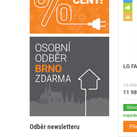
LG F
15 990
11 9
Skla
expedi
Odběr newsletteru
Při