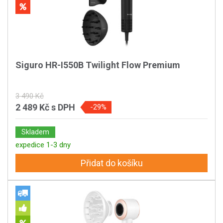
Siguro HR-I550B Twilight Flow Premium
3 490 Kč
2 489 Kč
s DPH
-29%
Skladem
expedice 1-3 dny
Přidat do košíku