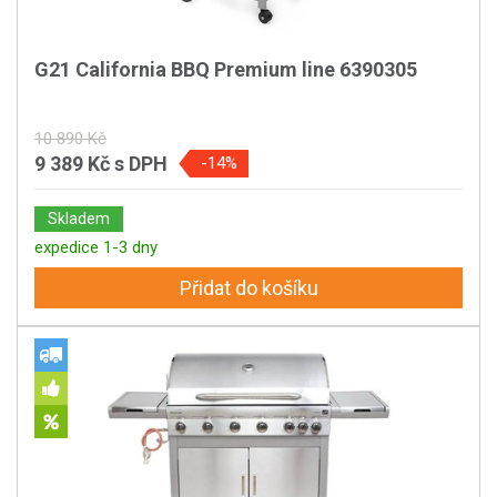
G21 California BBQ Premium line 6390305
10 890 Kč
9 389 Kč
s DPH
-14%
Skladem
expedice 1-3 dny
Přidat do košíku