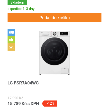
Skladem
expedice 1-3 dny
Přidat do košíku
LG FSR7A04WC
17 990 Kč
15 789 Kč
s DPH
-12%