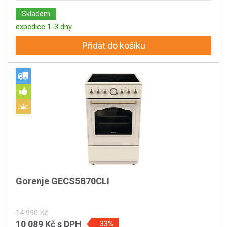
Skladem
expedice 1-3 dny
Přidat do košíku
Gorenje GECS5B70CLI
14 990 Kč
10 089 Kč
s DPH
-33%