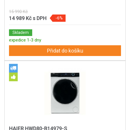
15 990 Kč
14 989 Kč
s DPH
-6%
Skladem
expedice 1-3 dny
Přidat do košíku
HAIER HWD80-B14979-S