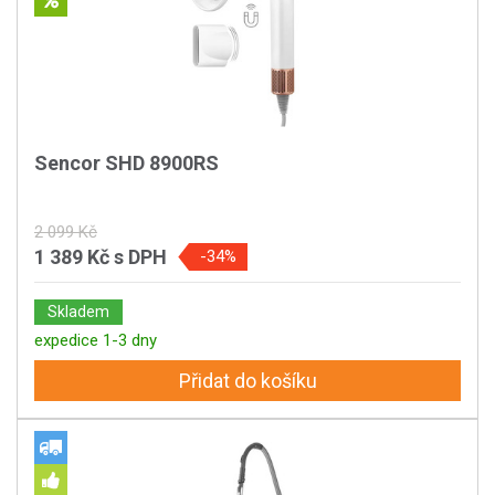
Sencor SHD 8900RS
2 099 Kč
1 389 Kč
s DPH
-34%
Skladem
expedice 1-3 dny
Přidat do košíku