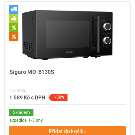
Siguro MO-B130S
2 590 Kč
1 589 Kč
s DPH
-39%
Skladem
expedice 1-3 dny
Přidat do košíku