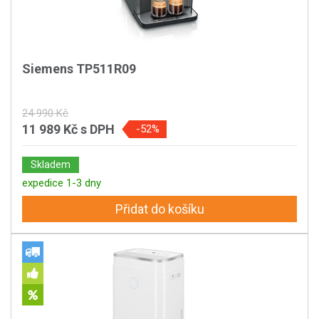
Siemens TP511R09
24 990 Kč
11 989 Kč
s DPH
-52%
Skladem
expedice 1-3 dny
Přidat do košíku