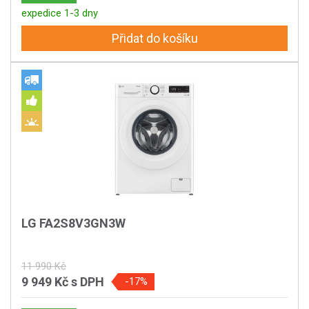
expedice 1-3 dny
Přidat do košíku
LG FA2S8V3GN3W
11 990 Kč
9 949 Kč
s DPH
-17%