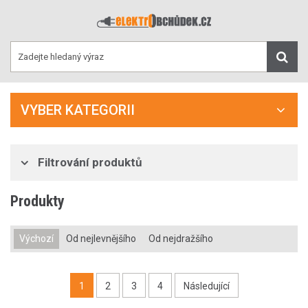
VYBER KATEGORII
Filtrování produktů
Produkty
Výchozí
Od nejlevnějšího
Od nejdražšího
1
2
3
4
Následující