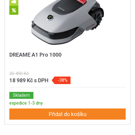
DREAME A1 Pro 1000
30 490 Kč
18 989 Kč
s DPH
-38%
Skladem
expedice 1-3 dny
Přidat do košíku