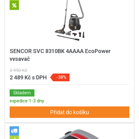
SENCOR SVC 8310BK 4AAAA EcoPower
vysavač
3 990 Kč
2 489 Kč
s DPH
-38%
Skladem
expedice 1-3 dny
Přidat do košíku