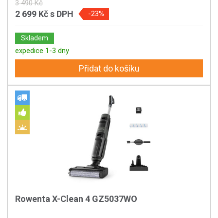
3 490 Kč
2 699 Kč
s DPH
-23%
Skladem
expedice 1-3 dny
Přidat do košíku
Rowenta X-Clean 4 GZ5037WO