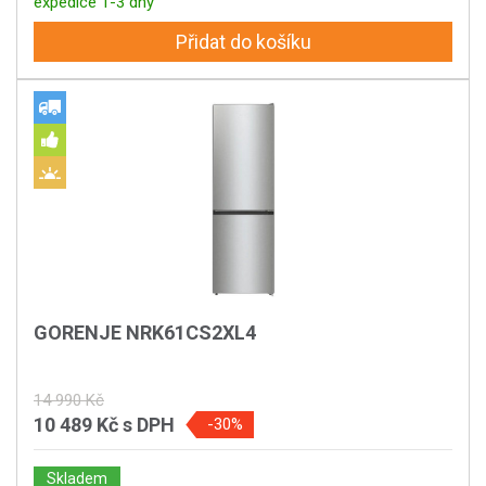
expedice 1-3 dny
Přidat do košíku
GORENJE NRK61CS2XL4
14 990 Kč
10 489 Kč
s DPH
-30%
Skladem