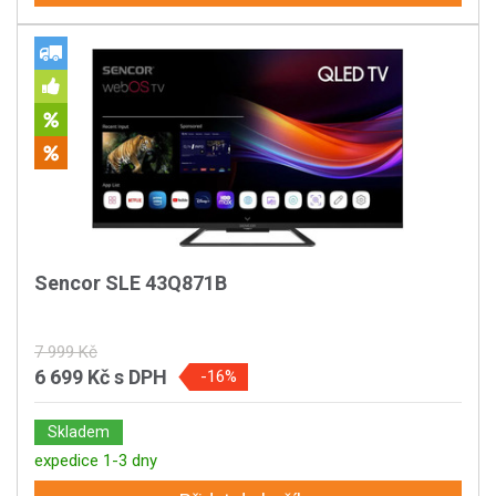
Sencor SLE 43Q871B
7 999 Kč
6 699 Kč
s DPH
-16%
Skladem
expedice 1-3 dny