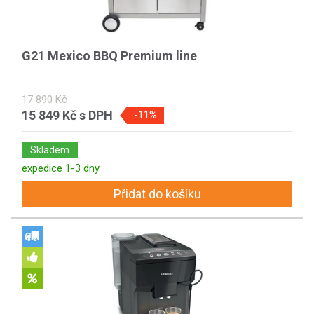
G21 Mexico BBQ Premium line
17 890 Kč
15 849 Kč
s DPH
-11%
Skladem
expedice 1-3 dny
Přidat do košíku