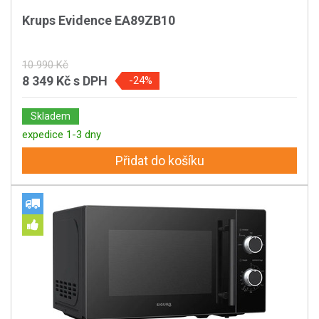
Krups Evidence EA89ZB10
10 990 Kč
8 349 Kč
s DPH
-24%
Skladem
expedice 1-3 dny
Přidat do košíku