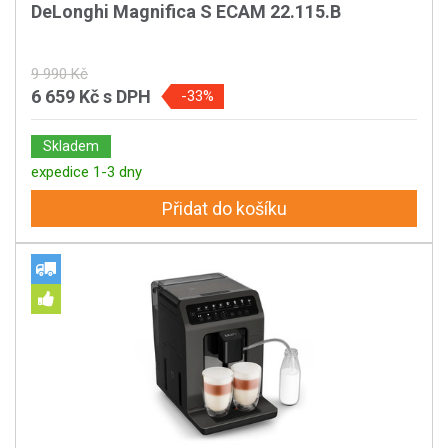
DeLonghi Magnifica S ECAM 22.115.B
9 990 Kč
6 659 Kč
s DPH
-33%
Skladem
expedice 1-3 dny
Přidat do košíku