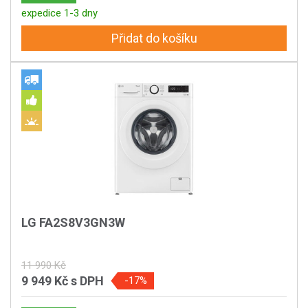
expedice 1-3 dny
Přidat do košíku
LG FA2S8V3GN3W
11 990 Kč
9 949 Kč
s DPH
-17%