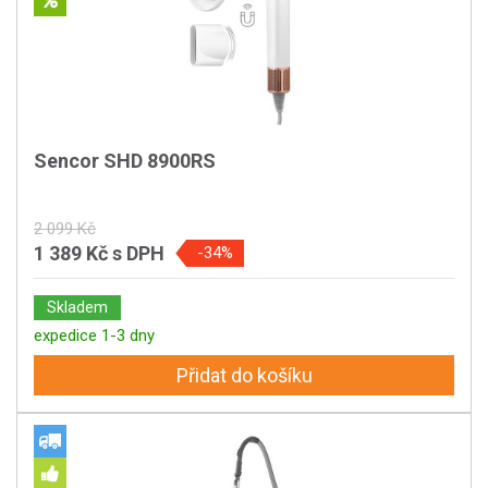
Sencor SHD 8900RS
2 099 Kč
1 389 Kč
s DPH
-34%
Skladem
expedice 1-3 dny
Přidat do košíku