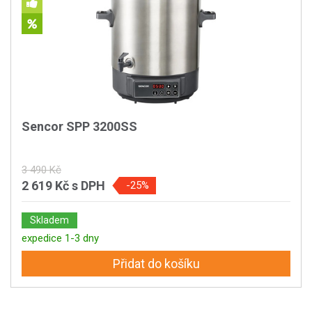
Sencor SPP 3200SS
3 490 Kč
2 619 Kč
s DPH
-25%
Skladem
expedice 1-3 dny
Přidat do košíku