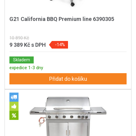
G21 California BBQ Premium line 6390305
10 890 Kč
9 389 Kč
s DPH
-14%
Skladem
expedice 1-3 dny
Přidat do košíku