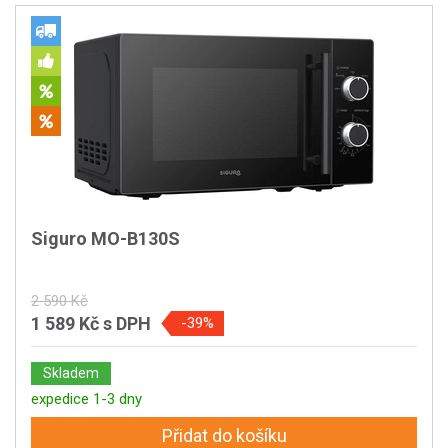
Siguro MO-B130S
2 590 Kč
1 589 Kč
s DPH
-39%
Skladem
expedice 1-3 dny
Přidat do košíku