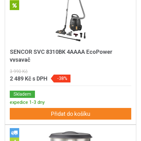
SENCOR SVC 8310BK 4AAAA EcoPower
vysavač
3 990 Kč
2 489 Kč
s DPH
-38%
Skladem
expedice 1-3 dny
Přidat do košíku