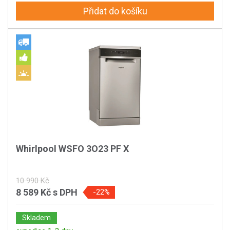
Přidat do košíku
Whirlpool WSFO 3O23 PF X
10 990 Kč
8 589 Kč
s DPH
-22%
Skladem