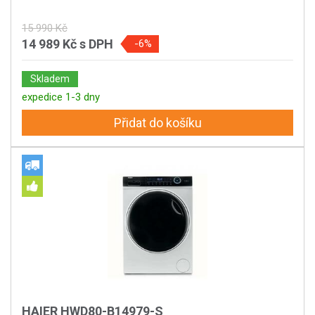
15 990 Kč
14 989 Kč
s DPH
-6%
Skladem
expedice 1-3 dny
Přidat do košíku
HAIER HWD80-B14979-S