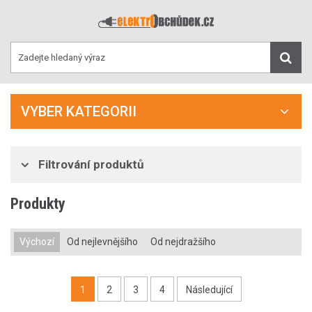
VYBER KATEGORII
Filtrování produktů
Produkty
Výchozí
Od nejlevnějšího
Od nejdražšího
1
2
3
4
Následující