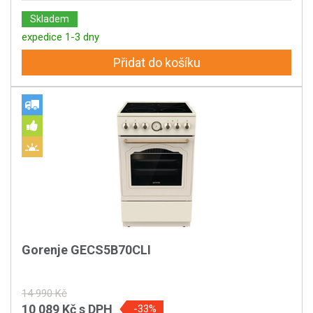
Skladem
expedice 1-3 dny
Přidat do košíku
Gorenje GECS5B70CLI
14 990 Kč
10 089 Kč
s DPH
-33%