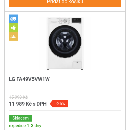
Přidat do košíku
LG FA49V5VW1W
15 990 Kč
11 989 Kč
s DPH
-25%
Skladem
expedice 1-3 dny