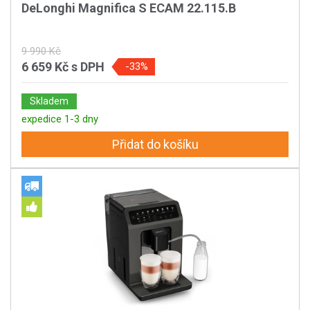
DeLonghi Magnifica S ECAM 22.115.B
9 990 Kč
6 659 Kč
s DPH
-33%
Skladem
expedice 1-3 dny
Přidat do košíku