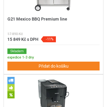
G21 Mexico BBQ Premium line
17 890 Kč
15 849 Kč
s DPH
-11%
Skladem
expedice 1-3 dny
Přidat do košíku