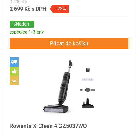
3 490 Kč
2 699 Kč
s DPH
-23%
Skladem
expedice 1-3 dny
Přidat do košíku
Rowenta X-Clean 4 GZ5037WO