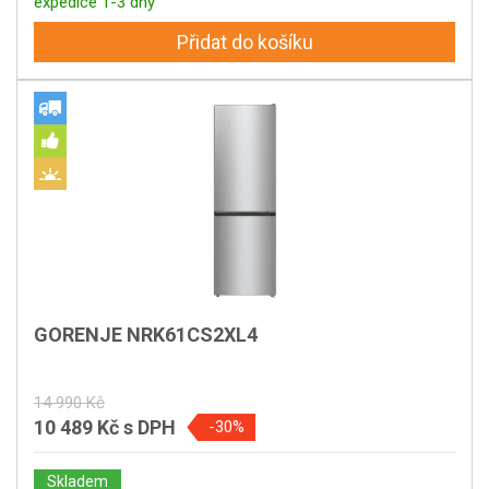
expedice 1-3 dny
Přidat do košíku
GORENJE NRK61CS2XL4
14 990 Kč
10 489 Kč
s DPH
-30%
Skladem