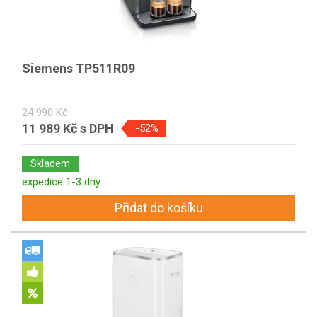
Siemens TP511R09
24 990 Kč
11 989 Kč
s DPH
-52%
Skladem
expedice 1-3 dny
Přidat do košíku