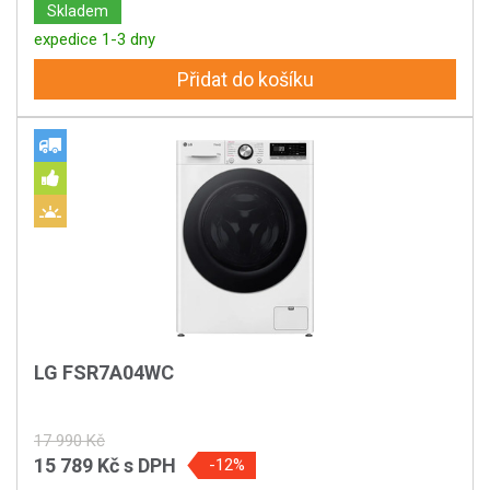
Skladem
expedice 1-3 dny
Přidat do košíku
LG FSR7A04WC
17 990 Kč
15 789 Kč
s DPH
-12%