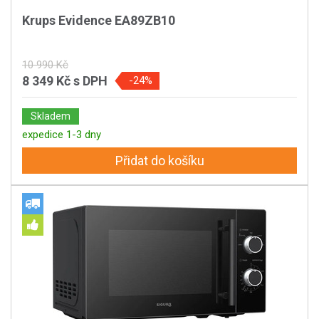
Krups Evidence EA89ZB10
10 990 Kč
8 349 Kč
s DPH
-24%
Skladem
expedice 1-3 dny
Přidat do košíku