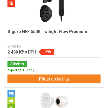
Siguro HR-I550B Twilight Flow Premium
3 490 Kč
2 489 Kč
s DPH
-29%
Skladem
expedice 1-3 dny
Přidat do košíku