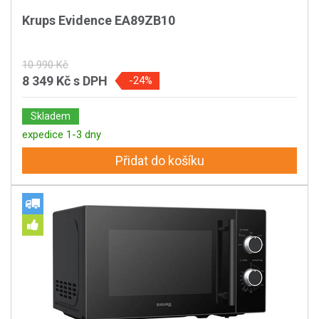
Krups Evidence EA89ZB10
10 990 Kč
8 349 Kč
s DPH
-24%
Skladem
expedice 1-3 dny
Přidat do košíku