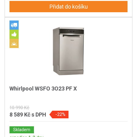
Přidat do košíku
Whirlpool WSFO 3O23 PF X
10 990 Kč
8 589 Kč
s DPH
-22%
Skladem