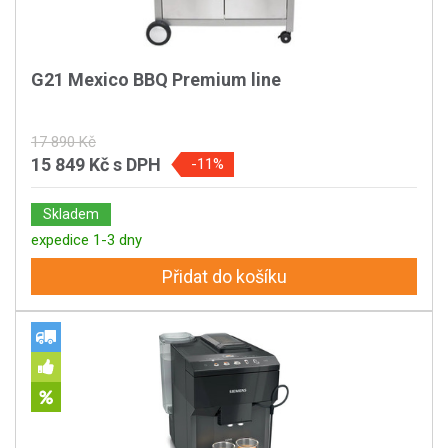
G21 Mexico BBQ Premium line
17 890 Kč
15 849 Kč
s DPH
-11%
Skladem
expedice 1-3 dny
Přidat do košíku