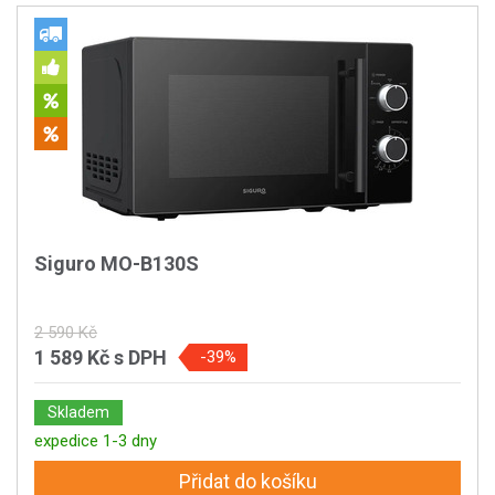
Siguro MO-B130S
2 590 Kč
1 589 Kč
s DPH
-39%
Skladem
expedice 1-3 dny
Přidat do košíku