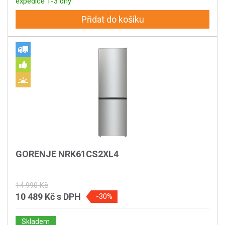
expedice 1-3 dny
Přidat do košíku
GORENJE NRK61CS2XL4
14 990 Kč
10 489 Kč
s DPH
-30%
Skladem