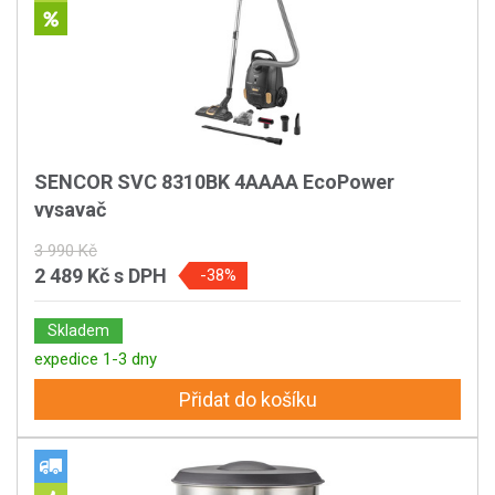
SENCOR SVC 8310BK 4AAAA EcoPower
vysavač
3 990 Kč
2 489 Kč
s DPH
-38%
Skladem
expedice 1-3 dny
Přidat do košíku