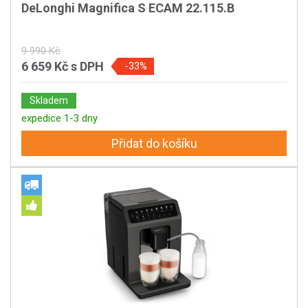
DeLonghi Magnifica S ECAM 22.115.B
9 990 Kč
6 659 Kč
s DPH
-33%
Skladem
expedice 1-3 dny
Přidat do košíku