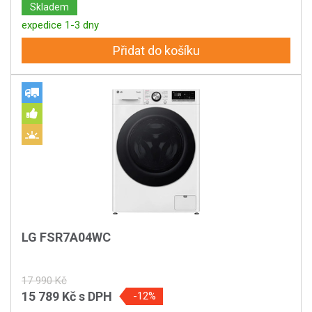
Skladem
expedice 1-3 dny
Přidat do košíku
LG FSR7A04WC
17 990 Kč
15 789 Kč
s DPH
-12%