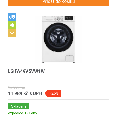
Přidat do košíku
LG FA49V5VW1W
15 990 Kč
11 989 Kč
s DPH
-25%
Skladem
expedice 1-3 dny