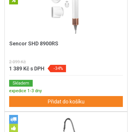
Sencor SHD 8900RS
2 099 Kč
1 389 Kč
s DPH
-34%
Skladem
expedice 1-3 dny
Přidat do košíku