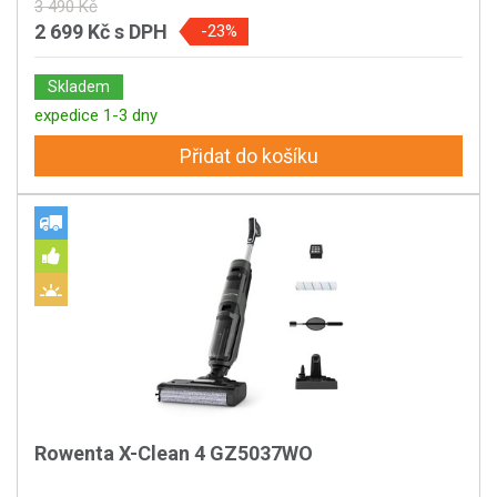
3 490 Kč
2 699 Kč
s DPH
-23%
Skladem
expedice 1-3 dny
Přidat do košíku
Rowenta X-Clean 4 GZ5037WO