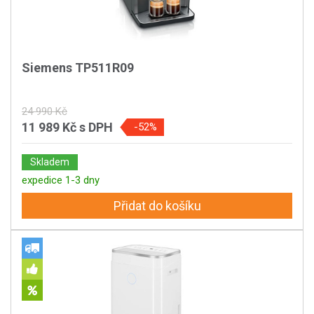
Siemens TP511R09
24 990 Kč
11 989 Kč
s DPH
-52%
Skladem
expedice 1-3 dny
Přidat do košíku