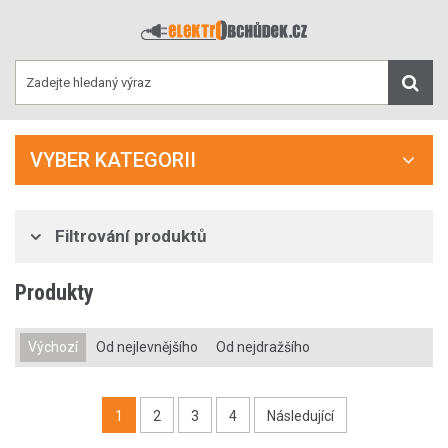
VYBER KATEGORII
Filtrování produktů
Produkty
Výchozí
Od nejlevnějšího
Od nejdražšího
1
2
3
4
Následující