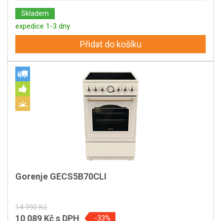
Skladem
expedice 1-3 dny
Přidat do košíku
Gorenje GECS5B70CLI
14 990 Kč
10 089 Kč
s DPH
-33%