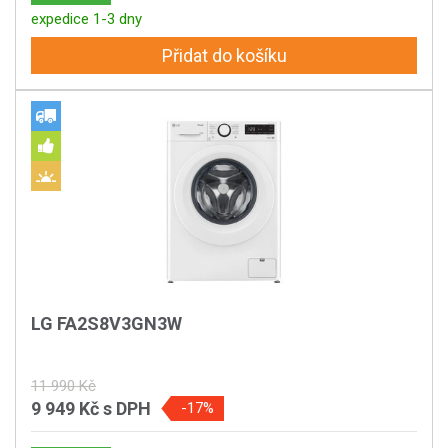
expedice 1-3 dny
Přidat do košíku
LG FA2S8V3GN3W
11 990 Kč
9 949 Kč
s DPH
-17%