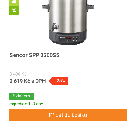
Sencor SPP 3200SS
3 490 Kč
2 619 Kč
s DPH
-25%
Skladem
expedice 1-3 dny
Přidat do košíku