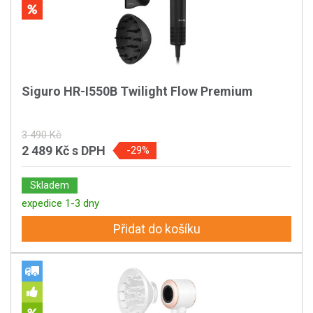
Siguro HR-I550B Twilight Flow Premium
3 490 Kč
2 489 Kč
s DPH
-29%
Skladem
expedice 1-3 dny
Přidat do košíku