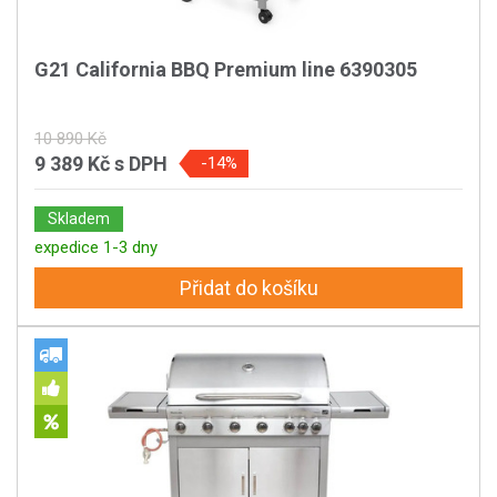
G21 California BBQ Premium line 6390305
10 890 Kč
9 389 Kč
s DPH
-14%
Skladem
expedice 1-3 dny
Přidat do košíku