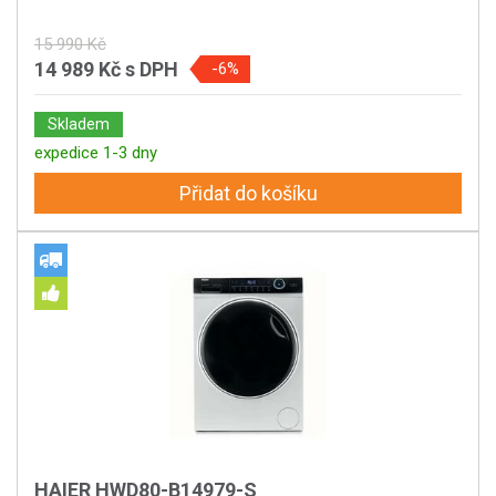
15 990 Kč
14 989 Kč
s DPH
-6%
Skladem
expedice 1-3 dny
Přidat do košíku
HAIER HWD80-B14979-S