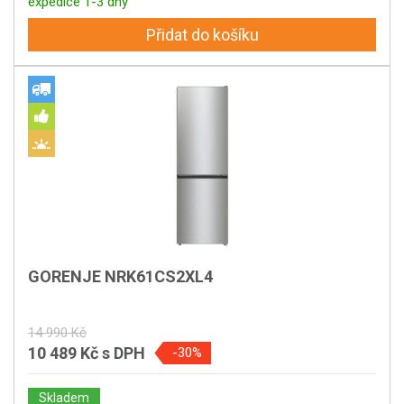
expedice 1-3 dny
Přidat do košíku
GORENJE NRK61CS2XL4
14 990 Kč
10 489 Kč
s DPH
-30%
Skladem