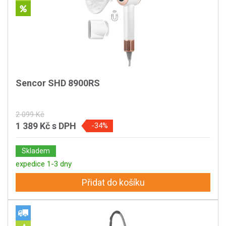
Sencor SHD 8900RS
2 099 Kč
1 389 Kč
s DPH
-34%
Skladem
expedice 1-3 dny
Přidat do košíku