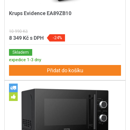
Krups Evidence EA89ZB10
10 990 Kč
8 349 Kč
s DPH
-24%
Skladem
expedice 1-3 dny
Přidat do košíku