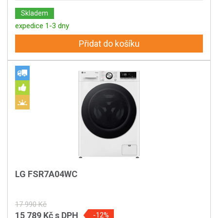
Skladem
expedice 1-3 dny
Přidat do košíku
LG FSR7A04WC
17 990 Kč
15 789 Kč
s DPH
-12%