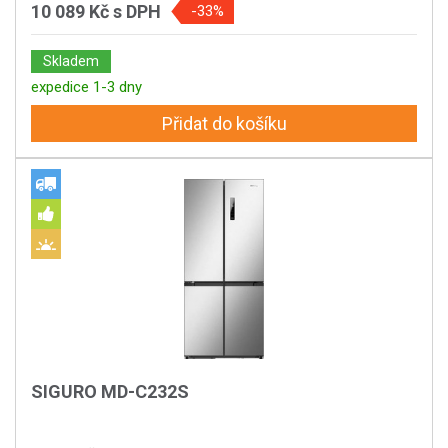
10 089 Kč
s DPH
-33%
Skladem
expedice 1-3 dny
Přidat do košíku
SIGURO MD-C232S