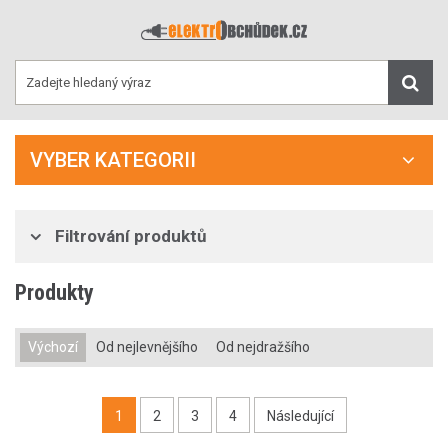
VYBER KATEGORII
Filtrování produktů
Produkty
Výchozí
Od nejlevnějšího
Od nejdražšího
1
2
3
4
Následující