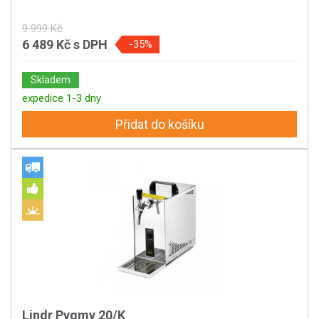
9 999 Kč
6 489 Kč
s DPH
-35%
Skladem
expedice 1-3 dny
Přidat do košíku
Lindr Pygmy 20/K