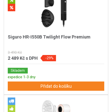
Siguro HR-I550B Twilight Flow Premium
3 490 Kč
2 489 Kč
s DPH
-29%
Skladem
expedice 1-3 dny
Přidat do košíku