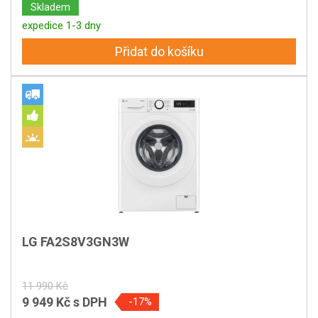
Skladem
expedice 1-3 dny
Přidat do košíku
LG FA2S8V3GN3W
11 990 Kč
9 949 Kč
s DPH
-17%