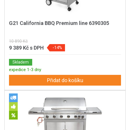
G21 California BBQ Premium line 6390305
10 890 Kč
9 389 Kč
s DPH
-14%
Skladem
expedice 1-3 dny
Přidat do košíku