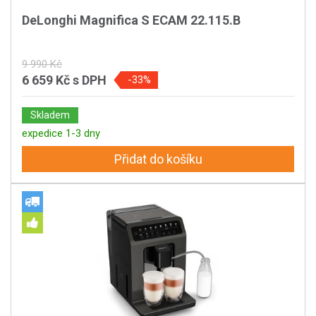
DeLonghi Magnifica S ECAM 22.115.B
9 990 Kč
6 659 Kč
s DPH
-33%
Skladem
expedice 1-3 dny
Přidat do košíku