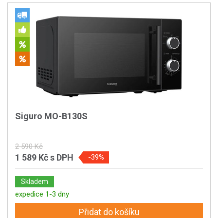
Siguro MO-B130S
2 590 Kč
1 589 Kč
s DPH
-39%
Skladem
expedice 1-3 dny
Přidat do košíku