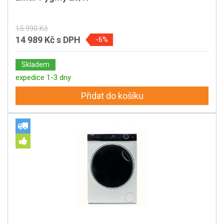
15 990 Kč
14 989 Kč
s DPH
-6%
Skladem
expedice 1-3 dny
Přidat do košíku