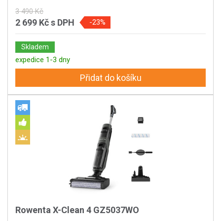
3 490 Kč
2 699 Kč
s DPH
-23%
Skladem
expedice 1-3 dny
Přidat do košíku
Rowenta X-Clean 4 GZ5037WO