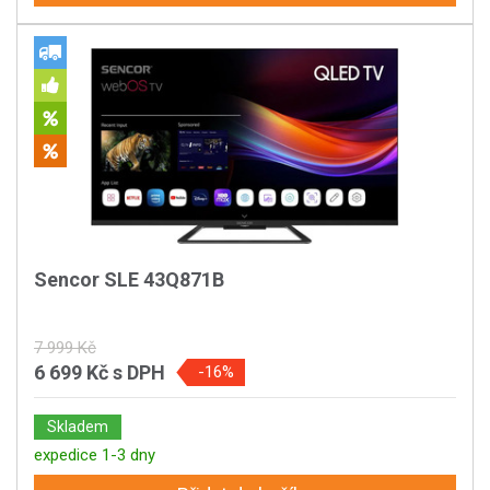
Sencor SLE 43Q871B
7 999 Kč
6 699 Kč
s DPH
-16%
Skladem
expedice 1-3 dny