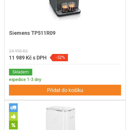
Siemens TP511R09
24 990 Kč
11 989 Kč
s DPH
-52%
Skladem
expedice 1-3 dny
Přidat do košíku