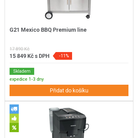
G21 Mexico BBQ Premium line
17 890 Kč
15 849 Kč
s DPH
-11%
Skladem
expedice 1-3 dny
Přidat do košíku