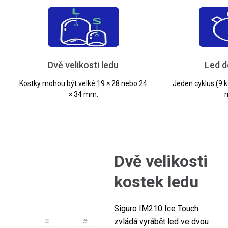
Dvě velikosti ledu
Led d
Kostky mohou být velké 19 × 28 nebo 24
Jeden cyklus (9 
× 34 mm.
m
Dvě velikosti
kostek ledu
Siguro IM210 Ice Touch
zvládá vyrábět led ve dvou