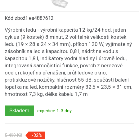
Kód zboží: ea4887612
Výrobník ledu - výrobní kapacita 12 kg/24 hod, jeden
cyklus (9 kostek) 8 minut, 2 volitelné velikosti kostek
ledu (19 × 28 a 24 × 34 mm), příkon 120 W, vyjímatelný
zásobník na led s kapacitou 0,8 l, nádrž na vodu s
kapacitou 1,8 l, indikátory vodní hladiny i úrovně ledu,
integrovaná samočistící funkce, povrch z nerezové
oceli, rukojeť na přenášení, průhledové okno,
protiskluzové nožičky, hlučnost 55 dB, součástí balení
lopatka na led, kompaktní rozměry 32,5 × 23,5 × 31 cm,
hmotnost 7,3 kg, délka kabelu 1,7 m
Skladem
expedice 1-3 dny
5 499 Kč
-32%