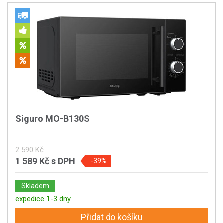
Siguro MO-B130S
2 590 Kč
1 589 Kč
s DPH
-39%
Skladem
expedice 1-3 dny
Přidat do košíku