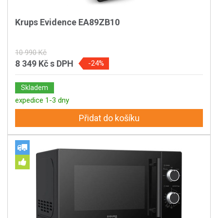
Krups Evidence EA89ZB10
10 990 Kč
8 349 Kč
s DPH
-24%
Skladem
expedice 1-3 dny
Přidat do košíku