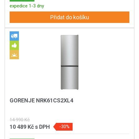
expedice 1-3 dny
Přidat do košíku
GORENJE NRK61CS2XL4
14 990 Kč
10 489 Kč
s DPH
-30%