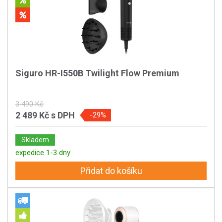
Siguro HR-I550B Twilight Flow Premium
3 490 Kč
2 489 Kč
s DPH
-29%
Skladem
expedice 1-3 dny
Přidat do košíku