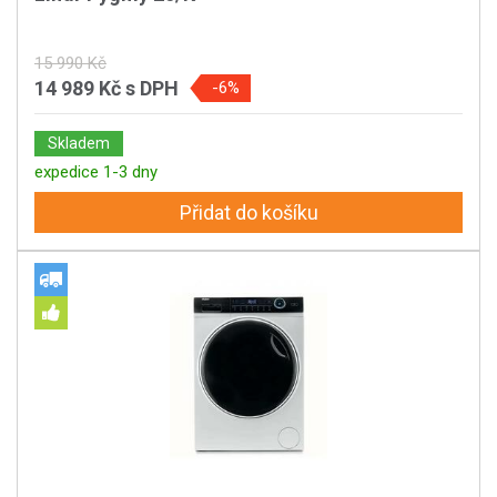
15 990 Kč
14 989 Kč
s DPH
-6%
Skladem
expedice 1-3 dny
Přidat do košíku