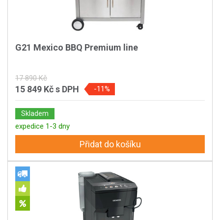
G21 Mexico BBQ Premium line
17 890 Kč
15 849 Kč
s DPH
-11%
Skladem
expedice 1-3 dny
Přidat do košíku