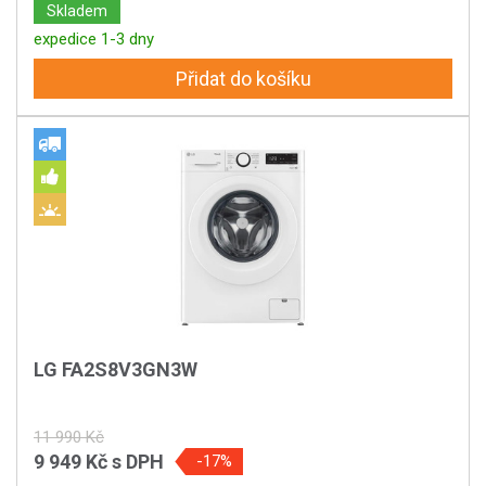
Skladem
expedice 1-3 dny
Přidat do košíku
LG FA2S8V3GN3W
11 990 Kč
9 949 Kč
s DPH
-17%