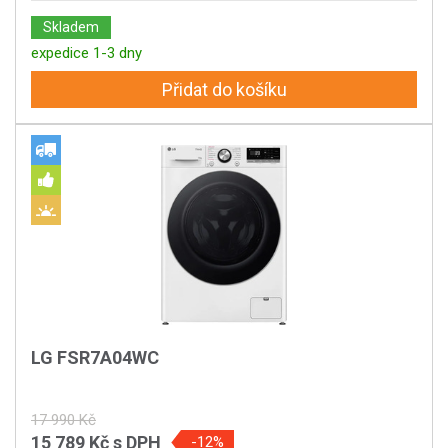
Skladem
expedice 1-3 dny
Přidat do košíku
LG FSR7A04WC
17 990 Kč
15 789 Kč
s DPH
-12%