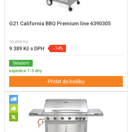
G21 California BBQ Premium line 6390305
10 890 Kč
9 389 Kč
s DPH
-14%
Skladem
expedice 1-3 dny
Přidat do košíku