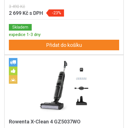
3 490 Kč
2 699 Kč
s DPH
-23%
Skladem
expedice 1-3 dny
Přidat do košíku
Rowenta X-Clean 4 GZ5037WO