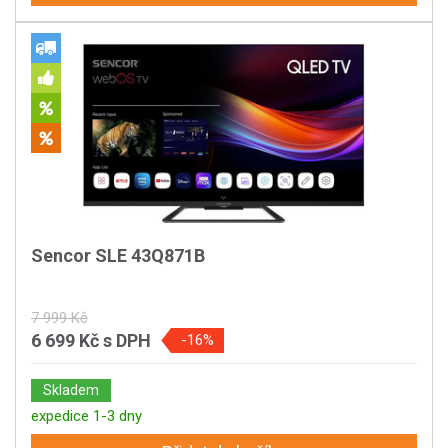
Sencor SLE 43Q871B
7 999 Kč
6 699 Kč
s DPH
-16%
Skladem
expedice 1-3 dny