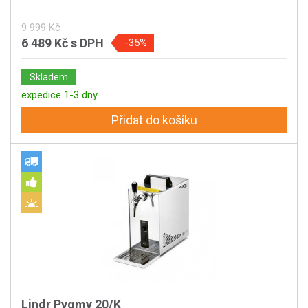
9 999 Kč
6 489 Kč
s DPH
-35%
Skladem
expedice 1-3 dny
Přidat do košíku
Lindr Pygmy 20/K