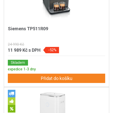
Siemens TP511R09
24 990 Kč
11 989 Kč
s DPH
-52%
Skladem
expedice 1-3 dny
Přidat do košíku