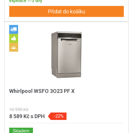
expedice 1-3 dny
Přidat do košíku
Whirlpool WSFO 3O23 PF X
10 990 Kč
8 589 Kč
s DPH
-22%
Skladem