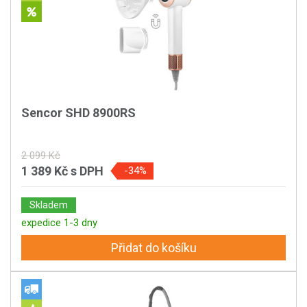
Sencor SHD 8900RS
2 099 Kč
1 389 Kč
s DPH
-34%
Skladem
expedice 1-3 dny
Přidat do košíku