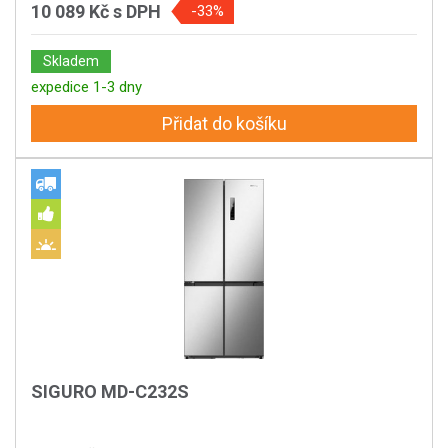
10 089 Kč
s DPH
-33%
Skladem
expedice 1-3 dny
Přidat do košíku
SIGURO MD-C232S