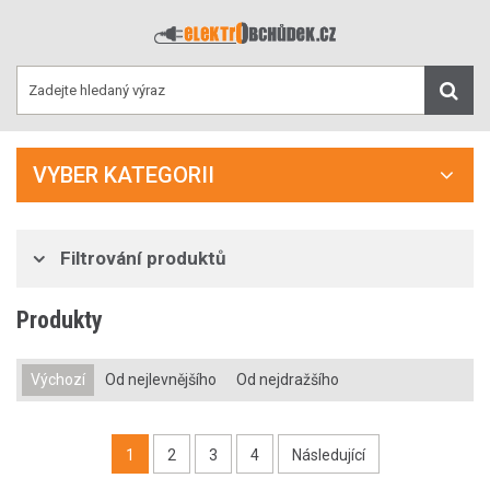
VYBER KATEGORII
Filtrování produktů
Produkty
Výchozí
Od nejlevnějšího
Od nejdražšího
1
2
3
4
Následující