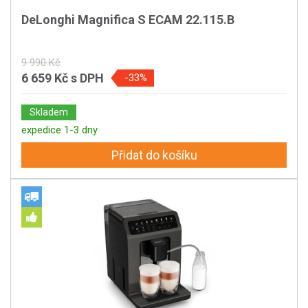
DeLonghi Magnifica S ECAM 22.115.B
9 990 Kč
6 659 Kč
s DPH
-33%
Skladem
expedice 1-3 dny
Přidat do košíku