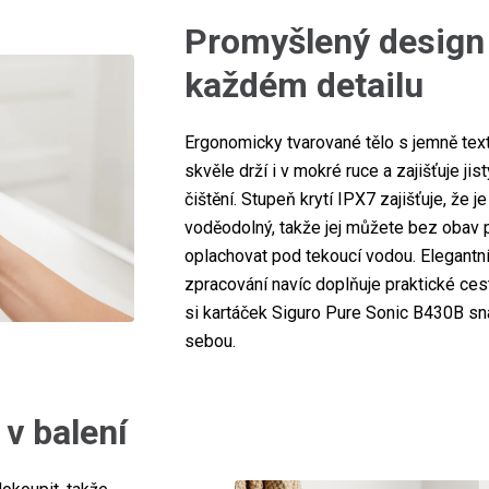
Promyšlený design 
každém detailu
Ergonomicky tvarované tělo s jemně te
skvěle drží i v mokré ruce a zajišťuje j
čištění. Stupeň krytí IPX7 zajišťuje, že j
voděodolný, takže jej můžete bez obav 
oplachovat pod tekoucí vodou. Elegantní
zpracování navíc doplňuje praktické ce
si kartáček Siguro Pure Sonic B430B s
sebou.
 v balení