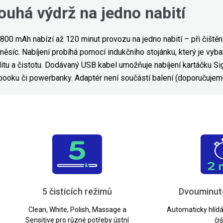
ouhá výdrž na jedno nabití
 800 mAh nabízí až 120 minut provozu na jedno nabití – při čišt
 měsíc. Nabíjení probíhá pomocí indukčního stojánku, který je vy
ilitu a čistotu. Dodávaný USB kabel umožňuje nabíjení
kartáčku S
ebooku či powerbanky. Adaptér
není součástí balení (doporučujeme
5 čisticích režimů
Dvouminut
Clean, White, Polish, Massage a
Automaticky hlíd
Sensitive pro různé potřeby ústní
čiš