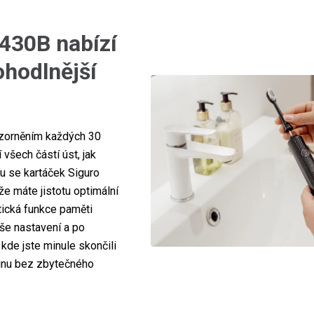
430B nabízí
ohodlnější
zorněním každých 30
všech částí úst, jak
lu se kartáček Siguro
e máte jistotu optimální
ktická funkce paměti
še nastavení a po
kde jste minule skončili
tinu bez zbytečného