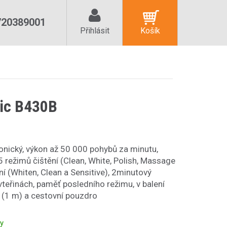
720389001
Přihlásit
Košík
nic B430B
sonický, výkon až 50 000 pohybů za minutu,
5 režimů čištění (Clean, White, Polish, Massage
ení (Whiten, Clean a Sensitive), 2minutový
teřinách, paměť posledního režimu, v balení
l (1 m) a cestovní pouzdro
ny