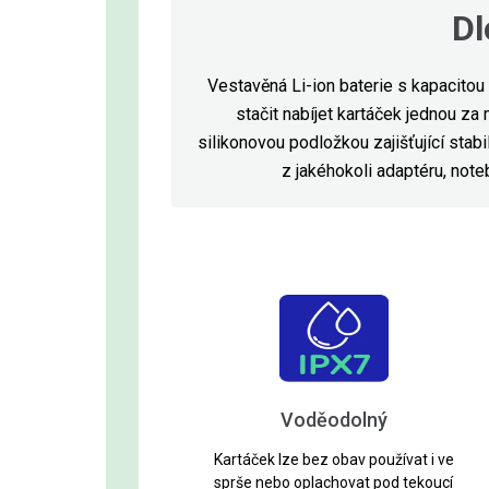
Dl
Vestavěná Li-i
on baterie s kapacitou
stačit nabíjet kartáček jednou za
silikonovou podložkou zajišťující stab
z jakéhokoli adaptéru, not
Voděodolný
Kartáček lze bez obav používat i ve
sprše nebo oplachovat pod tekoucí