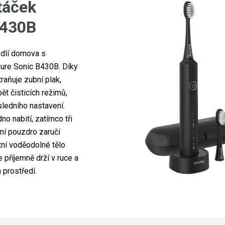
táček
B430B
hodlí domova s
ure Sonic B430B. Díky
aňuje zubní plak,
ět čisticích režimů,
ledního nastavení.
no nabití, zatímco tři
ní pouzdro zaručí
tní voděodolné tělo
příjemně drží v ruce a
m prostředí.