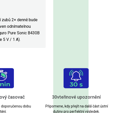
ění zubů 2× denně bude
baven odnímatelnou
iguro Pure Sonic B430B
 5 V / 1 A).
ový časovač
30vteřinové upozornění
á doporučenou dobu
Připomene, kdy přejít na další část ústní
tění.
dutiny pro perfektní výsledek.