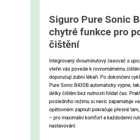
Siguro Pure Sonic B
chytré funkce pro p
čištění
Integrovaný dvouminutový časovač s upo
vteřin vás povede k rovnoměrnému čištění 
doporučují zubní lékaři. Po dokončení cyk
Pure Sonic B430B automaticky vypne, takž
délky čištění bez nutnosti hlídat čas. Pra
posledního režimu si navíc zapamatuje va
opětovném zapnutí pokračuje přesně tam, 
– pro maximální komfort a každodenní ru
nastavování.