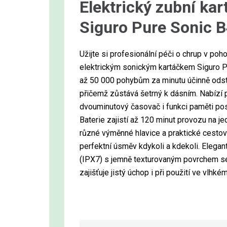
Elektrický zubní kar
Siguro Pure Sonic 
Užijte si profesionální péči o chrup v po
elektrickým sonickým kartáčkem Siguro P
až 50 000 pohybům za minutu účinně odstr
přičemž zůstává šetrný k dásním. Nabízí p
dvouminutový časovač i funkci paměti pos
Baterie zajistí až 120 minut provozu na jed
různé výměnné hlavice a praktické cestov
perfektní úsměv kdykoli a kdekoli. Elegan
(IPX7) s jemně texturovaným povrchem se 
zajišťuje jistý úchop i při použití ve vlhké