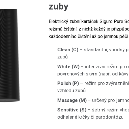
zuby
Elektrický zubní kartáček Siguro Pure S
režimů čištění, z nichž každý je přizpů
každodenního čištění až po jemnou péči 
Clean (C)
– standardní, vhodný p
zubů
White (W)
– intenzivní režim pro
povrchových skvrn (např. od kávy 
Polish (P)
– režim pro zvýraznění 
vzhledu zubů
Massage (M)
– určený pro jemn
Sensitive (S)
– šetrný režim vhodn
odhalené krčky či parodontózu