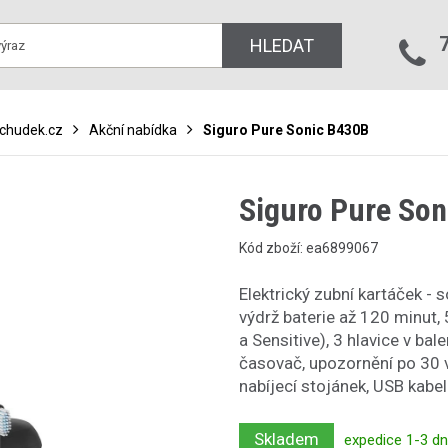
HLEDAT
bchudek.cz
Akční nabídka
Siguro Pure Sonic B430B
Siguro Pure So
Kód zboží: ea6899067
Elektrický zubní kartáček - 
výdrž baterie až 120 minut, 
a Sensitive), 3 hlavice v bal
časovač, upozornění po 30 v
nabíjecí stojánek, USB kabe
Skladem
expedice 1-3 d