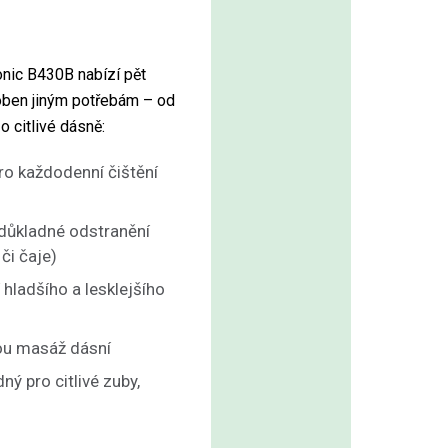
onic B430B nabízí pět
soben jiným potřebám – od
o citlivé dásně:
ro každodenní čištění
 důkladné odstranění
či čaje)
hladšího a lesklejšího
ou masáž dásní
ý pro citlivé zuby,