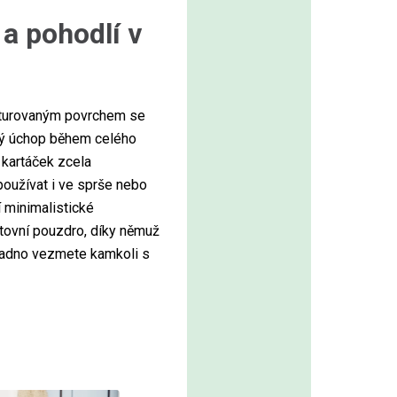
a pohodlí v
xturovaným povrchem se
istý úchop během celého
e kartáček zcela
používat i ve sprše nebo
 minimalistické
stovní pouzdro, díky němuž
nadno vezmete kamkoli s