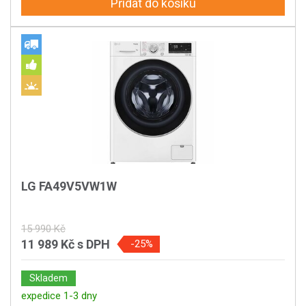
Přidat do košíku
LG FA49V5VW1W
15 990 Kč
11 989 Kč
s DPH
-25%
Skladem
expedice 1-3 dny