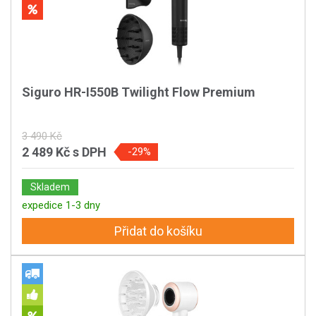
Siguro HR-I550B Twilight Flow Premium
3 490 Kč
2 489 Kč
s DPH
-29%
Skladem
expedice 1-3 dny
Přidat do košíku