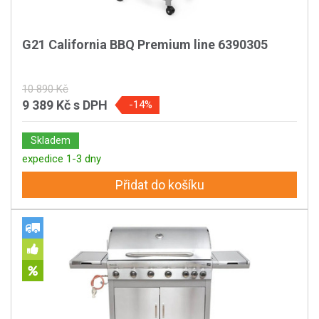
G21 California BBQ Premium line 6390305
10 890 Kč
9 389 Kč
s DPH
-14%
Skladem
expedice 1-3 dny
Přidat do košíku