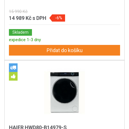
15 990 Kč
14 989 Kč
s DPH
-6%
Skladem
expedice 1-3 dny
Přidat do košíku
HAIER HWD80-B14979-S