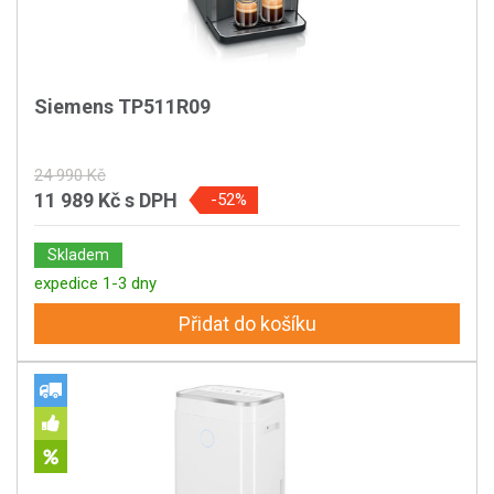
Siemens TP511R09
24 990 Kč
11 989 Kč
s DPH
-52%
Skladem
expedice 1-3 dny
Přidat do košíku