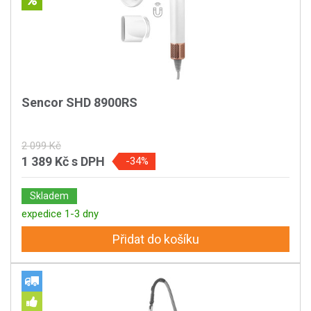
Sencor SHD 8900RS
2 099 Kč
1 389 Kč
s DPH
-34%
Skladem
expedice 1-3 dny
Přidat do košíku