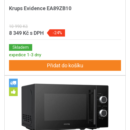
Krups Evidence EA89ZB10
10 990 Kč
8 349 Kč
s DPH
-24%
Skladem
expedice 1-3 dny
Přidat do košíku