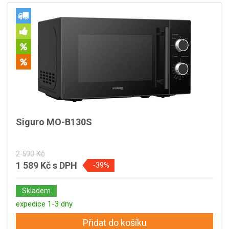
Siguro MO-B130S
2 590 Kč
1 589 Kč
s DPH
-39%
Skladem
expedice 1-3 dny
Přidat do košíku