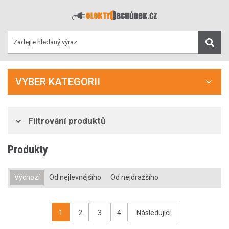
VYBER KATEGORII
Filtrování produktů
Produkty
Výchozí
Od nejlevnějšího
Od nejdražšího
1
2
3
4
Následující