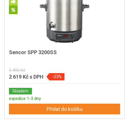
Sencor SPP 3200SS
3 490 Kč
2 619 Kč
s DPH
-25%
Skladem
expedice 1-3 dny
Přidat do košíku