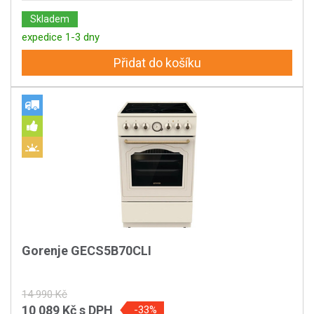
Skladem
expedice 1-3 dny
Přidat do košíku
Gorenje GECS5B70CLI
14 990 Kč
10 089 Kč
s DPH
-33%