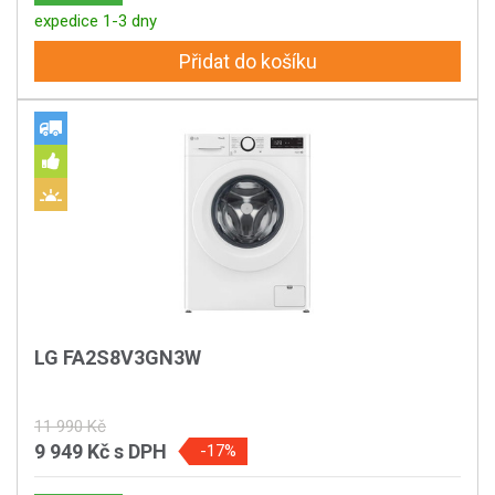
expedice 1-3 dny
Přidat do košíku
LG FA2S8V3GN3W
11 990 Kč
9 949 Kč
s DPH
-17%