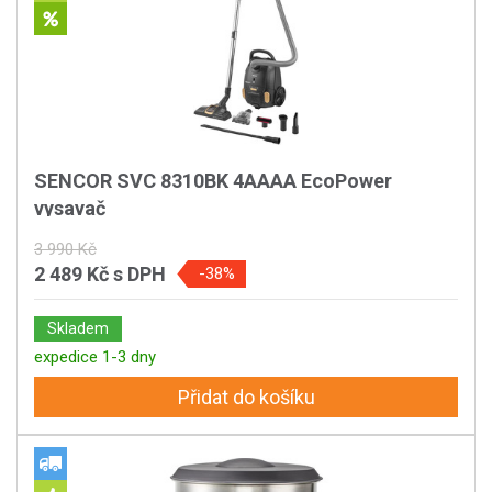
SENCOR SVC 8310BK 4AAAA EcoPower
vysavač
3 990 Kč
2 489 Kč
s DPH
-38%
Skladem
expedice 1-3 dny
Přidat do košíku