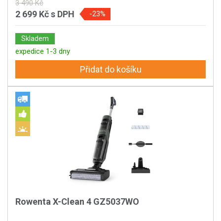
3 490 Kč
2 699 Kč
s DPH
-23%
Skladem
expedice 1-3 dny
Přidat do košíku
Rowenta X-Clean 4 GZ5037WO