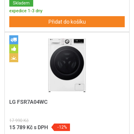
Skladem
expedice 1-3 dny
Přidat do košíku
LG FSR7A04WC
17 990 Kč
15 789 Kč
s DPH
-12%