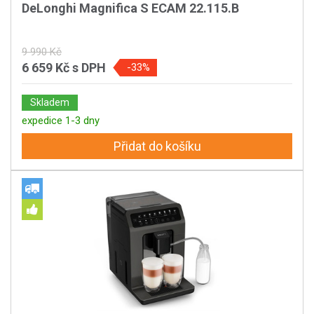
DeLonghi Magnifica S ECAM 22.115.B
9 990 Kč
6 659 Kč
s DPH
-33%
Skladem
expedice 1-3 dny
Přidat do košíku