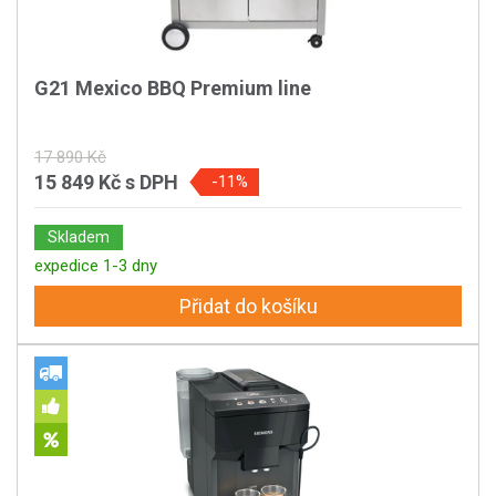
G21 Mexico BBQ Premium line
17 890 Kč
15 849 Kč
s DPH
-11%
Skladem
expedice 1-3 dny
Přidat do košíku