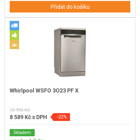
Přidat do košíku
Whirlpool WSFO 3O23 PF X
10 990 Kč
8 589 Kč
s DPH
-22%
Skladem