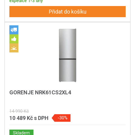
expedice 1-3 dny
Přidat do košíku
GORENJE NRK61CS2XL4
14 990 Kč
10 489 Kč
s DPH
-30%
Skladem