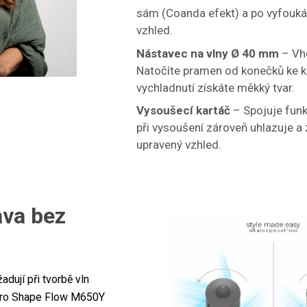
sám (Coanda efekt) a po vyfoukán
vzhled.
Nástavec na vlny Ø 40 mm
– Vho
Natočíte pramen od konečků ke k
vychladnutí získáte měkký tvar.
Vysoušecí kartáč
– Spojuje funk
při vysoušení zároveň uhlazuje a z
upravený vzhled.
ava bez
dují při tvorbě vln
guro Shape Flow M650Y