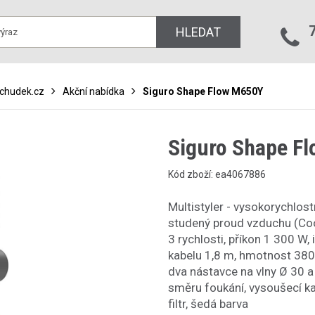
HLEDAT
bchudek.cz
Akční nabídka
Siguro Shape Flow M650Y
Siguro Shape F
Kód zboží: ea4067886
Multistyler - vysokorychlostn
studený proud vzduchu (Cool
3 rychlosti, příkon 1 300 W, 
kabelu 1,8 m, hmotnost 380 
dva nástavce na vlny Ø 30
směru foukání, vysoušecí k
filtr, šedá barva