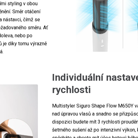
ími styling v obou
ěnění. Směr otáčení
 nástavci, čímž se
ožadovaného směru. Ať
doleva, nebo po
ů je díky tomu výrazně
ná.
Individuální nastave
rychlosti
Multistyler Siguro Shape Flow M650Y v
nad úpravou vlasů a snadno se přizpůs
dispozici budete mít 3 rychlosti proud
šetrného sušení až po intenzivní výkon, 
spěcháte a chcete mít účes hotový během 