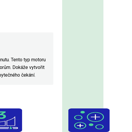
utu. Tento typ motoru
torům. Dokáže vytvořit
bytečného čekání.