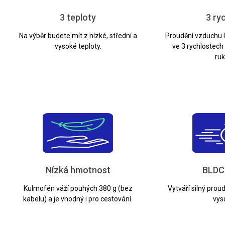
3 teploty
3 ry
Na výběr budete mít z nízké, střední a
Proudění vzduchu 
vysoké teploty.
ve 3 rychlostech
ruk
Nízká hmotnost
BLDC
Kulmofén váží pouhých 380 g (bez
Vytváří silný prou
kabelu) a je vhodný i pro cestování.
vys