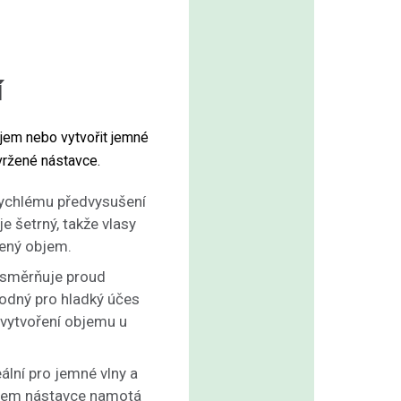
í
bjem nebo vytvořit jemné
vržené nástavce.
rychlému předvysušení
e šetrný, takže vlasy
ený objem.
usměrňuje proud
odný pro hladký účes
 vytvoření objemu u
ální pro jemné vlny a
olem nástavce namotá