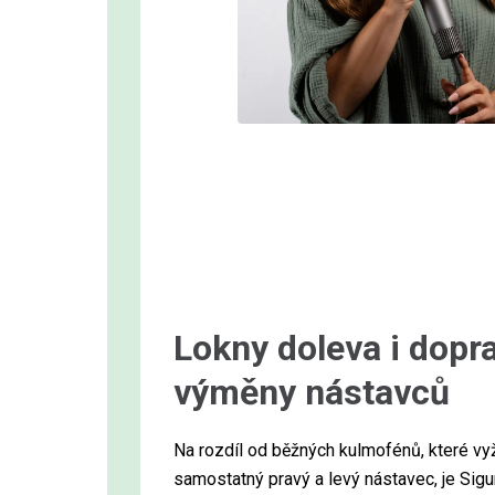
Lokny doleva i dopr
výměny nástavců
Na rozdíl od běžných kulmofénů, které vyža
samostatný pravý a levý nástavec, je Si