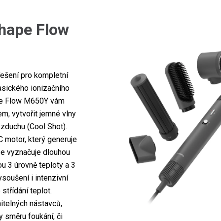
Shape Flow
řešení pro kompletní
asického ionizačního
ape Flow M650Y vám
em, vytvořit jemné vlny
zduchu (Cool Shot).
 motor, který generuje
 se vyznačuje dlouhou
sou 3 úrovně teploty a 3
soušení i intenzivní
střídání teplot.
itelných nástavců,
 směru foukání, či