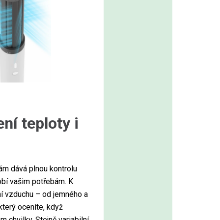
ní teploty i
ám dává plnou kontrolu
obí vašim potřebám. K
ění vzduchu – od jemného a
který oceníte, když
chvilky. Stejně variabilní