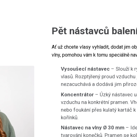
Pět nástavců balen
Ať už chcete vlasy vyhladit, dodat jim o
vlny, pomohou vám k tomu speciálně na
Vysoušecí nástavec
– Slouží k 
vlasů. Rozptýlený proud vzduchu j
nezacuchává a dodává jim přiroz
Koncentrátor
– Úzký nástavec 
vzduchu na konkrétní pramen. Vh
nebo foukání přes kulatý kartáč k
kořínků.
Nástavec na vlny Ø 30 mm
– Ide
tvarování konečků. Pramen se k