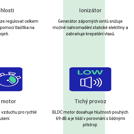
chlosti
Ionizátor
lze regulovat celkem
Generátor záporných iontů snižuje
 pomocí tlačítka na
možné nahromadění statické elektřiny a
ojeti.
zabraňuje krepatění vlasů.
 motor
Tichý provoz
d vzduchu pro rychlé
BLDC motor dosahuje hlučnosti pouhých
ušení.
69 dB a je tišší v porovnání s běžnými
přístroji.