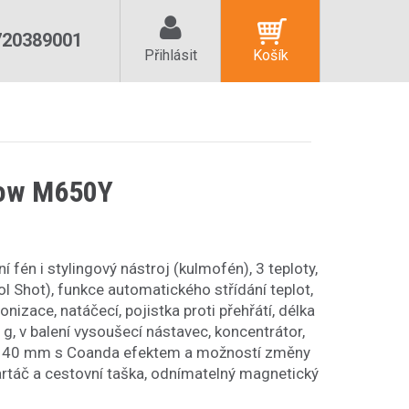
720389001
Přihlásit
Košík
low M650Y
í fén i stylingový nástroj (kulmofén), 3 teploty,
 Shot), funkce automatického střídání teplot,
ionizace, natáčecí, pojistka proti přehřátí, délka
g, v balení vysoušecí nástavec, koncentrátor,
 a 40 mm s Coanda efektem a možností změny
artáč a cestovní taška, odnímatelný magnetický