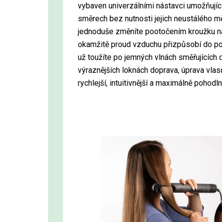
vybaven univerzálními nástavci umožňujíc
směrech bez nutnosti jejich neustálého m
jednoduše změníte pootočením kroužku na
okamžitě proud vzduchu přizpůsobí do p
už toužíte po jemných vlnách směřujících 
výraznějších loknách doprava, úprava vlas
rychlejší, intuitivnější a maximálně pohodl