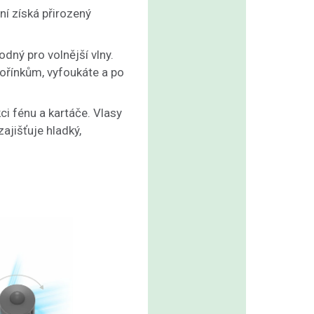
í získá přirozený
dný pro volnější vlny.
ořínkům, vyfoukáte a po
ci fénu a kartáče. Vlasy
ajišťuje hladký,