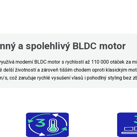
nný a spolehlivý BLDC motor
užívá moderní BLDC motor s rychlostí až 110 000 otáček za min
é delší životností a zároveň tišším chodem oproti klasickým mo
m/s, což zaručuje rychlé vysušení vlasů i pohodlný styling bez z