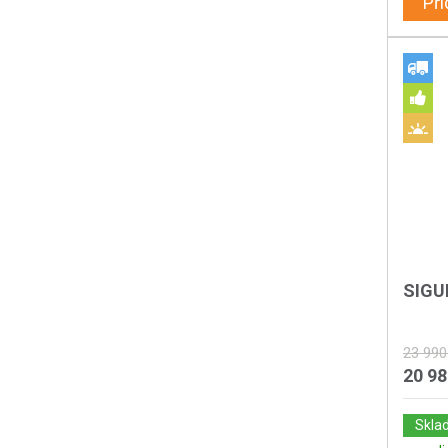
Při
SIGU
23 990
20 9
Skla