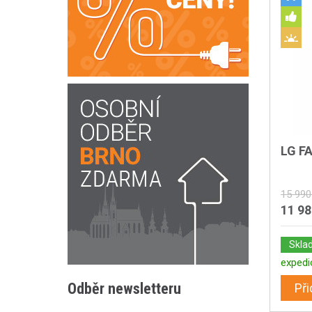
LG F
15 990
11 9
Skla
expedi
Odběr newsletteru
Při