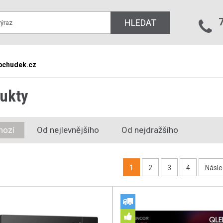
HLEDAT
bchudek.cz
ukty
hozí
Od nejlevnějšího
Od nejdražšího
1
2
3
4
Násle