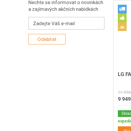
Nechte se informovat o novinkách
a zajímavých akčních nabídkách
Odebírat
LG F
11 990
9 949
Skla
expedi