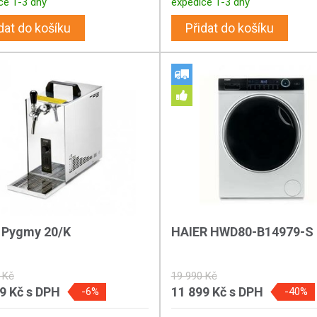
ce 1-3 dny
expedice 1-3 dny
dat do košíku
Přidat do košíku
r Pygmy 20/K
HAIER HWD80-B14979-S
 Kč
19 990 Kč
89 Kč
s DPH
11 899 Kč
s DPH
-6%
-40%