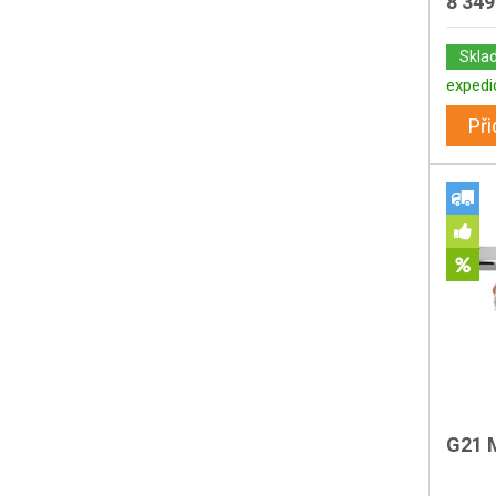
8 349
Skla
expedi
Při
G21 