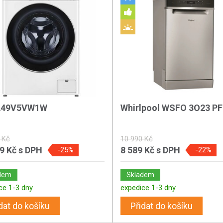
A49V5VW1W
Whirlpool WSFO 3O23 PF
 Kč
10 990 Kč
89 Kč
s DPH
8 589 Kč
s DPH
-25%
-22%
dem
Skladem
ce 1-3 dny
expedice 1-3 dny
dat do košíku
Přidat do košíku