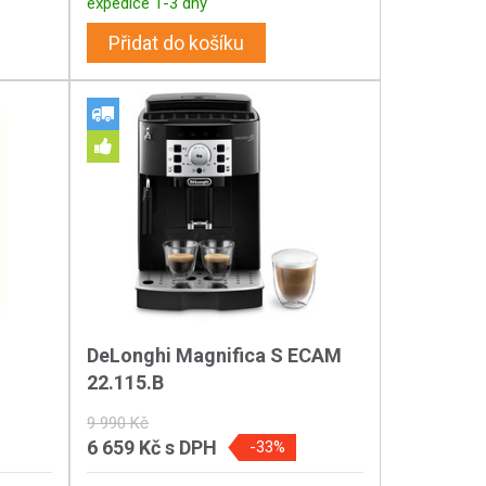
expedice 1-3 dny
Přidat do košíku
DeLonghi Magnifica S ECAM
22.115.B
9 990 Kč
6 659 Kč
s DPH
-33%