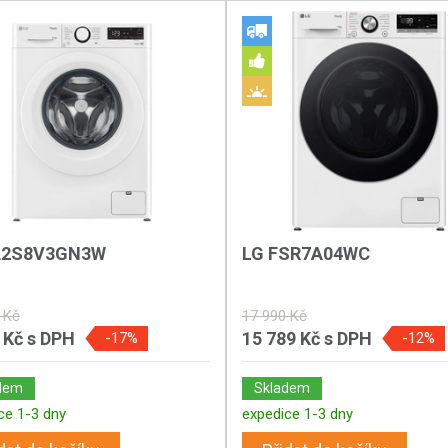
A2S8V3GN3W
LG FSR7A04WC
 Kč
17 990 Kč
 Kč
s DPH
15 789 Kč
s DPH
-17%
-12%
dem
Skladem
ce 1-3 dny
expedice 1-3 dny