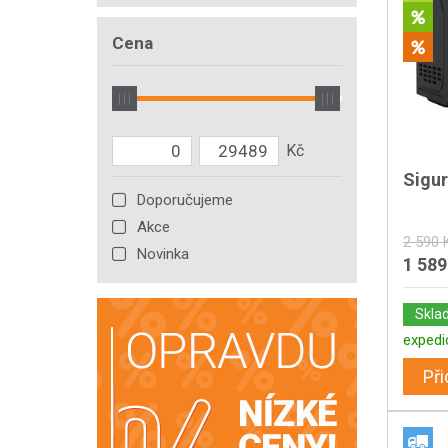
Cena
Sigu
Doporučujeme
Akce
2 590 
Novinka
1 589
Skla
expedi
Při