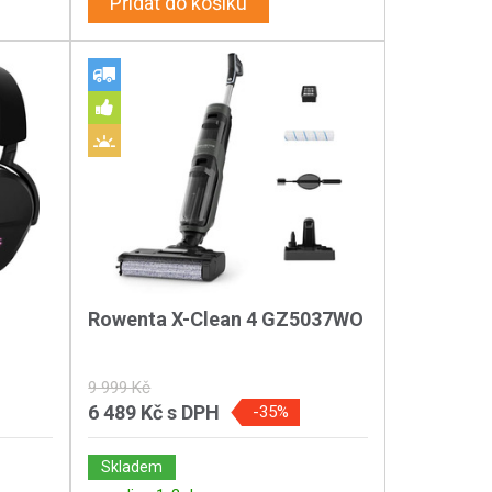
Přidat do košíku
Rowenta X-Clean 4 GZ5037WO
9 999 Kč
6 489 Kč
s DPH
-35%
Skladem