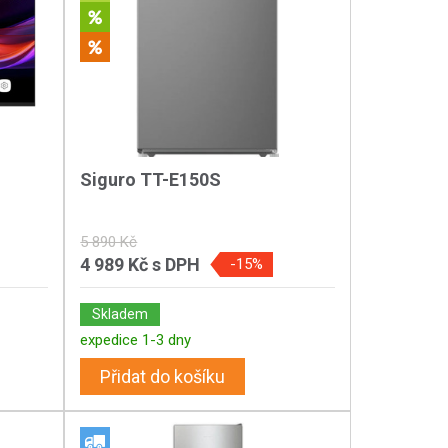
Siguro TT-E150S
5 890 Kč
4 989 Kč
s DPH
-15%
Skladem
expedice 1-3 dny
Přidat do košíku