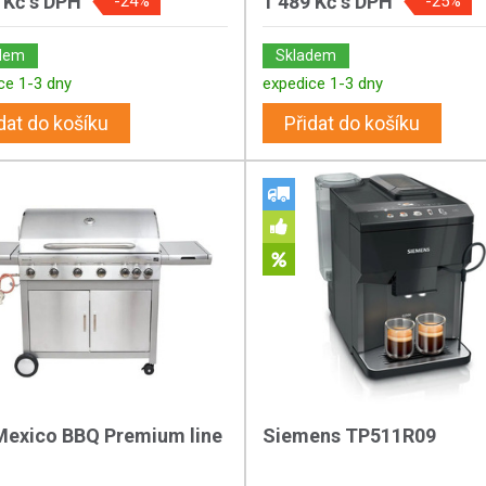
 Kč
s DPH
1 489 Kč
s DPH
-24%
-25%
dem
Skladem
ce 1-3 dny
expedice 1-3 dny
dat do košíku
Přidat do košíku
Mexico BBQ Premium line
Siemens TP511R09