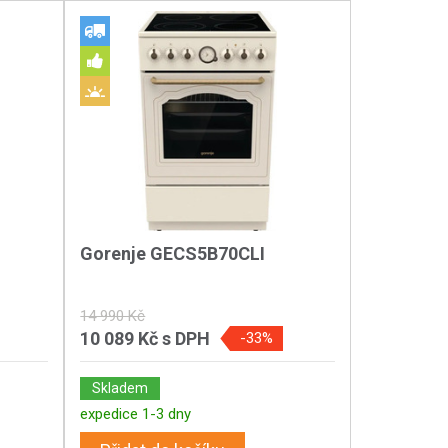
Gorenje GECS5B70CLI
14 990 Kč
10 089 Kč
s DPH
-33%
Skladem
expedice 1-3 dny