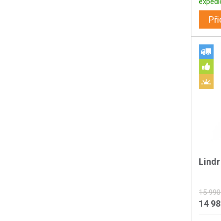
expedi
Při
Lind
15 990
14 9