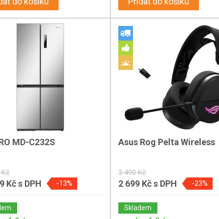
dat do košíku
Přidat do košíku
RO MD-C232S
Asus Rog Pelta Wireless
 Kč
3 490 Kč
89 Kč
s DPH
2 699 Kč
s DPH
-13%
-23%
dem
Skladem