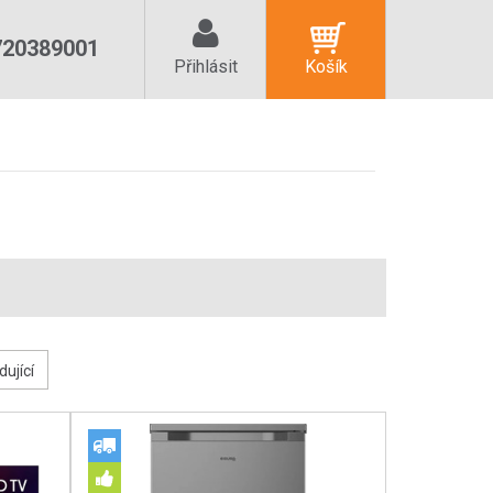
720389001
Přihlásit
Košík
dující