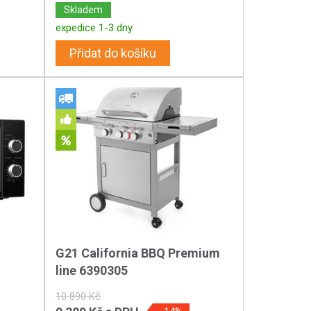
Skladem
expedice 1-3 dny
Přidat do košíku
G21 California BBQ Premium
line 6390305
10 890 Kč