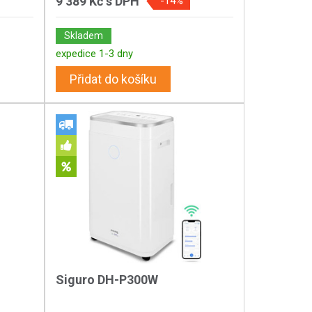
9 389 Kč
s DPH
-14%
Skladem
expedice 1-3 dny
Přidat do košíku
Siguro DH-P300W