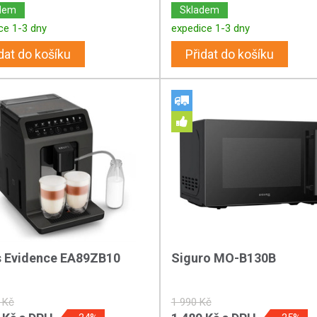
dem
Skladem
ce 1-3 dny
expedice 1-3 dny
dat do košíku
Přidat do košíku
s Evidence EA89ZB10
Siguro MO-B130B
 Kč
1 990 Kč