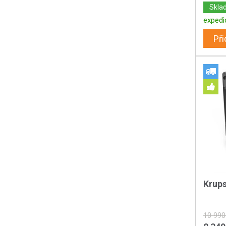
Skla
expedi
Při
Krup
10 990