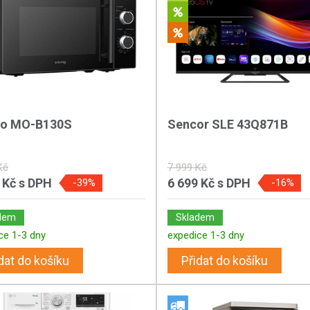
ro MO-B130S
Sencor SLE 43Q871B
Kč
7 999 Kč
 Kč
s DPH
6 699 Kč
s DPH
-39%
-16%
dem
Skladem
ce 1-3 dny
expedice 1-3 dny
dat do košíku
Přidat do košíku