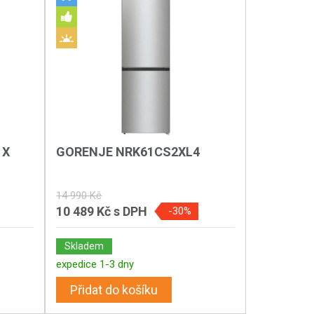
 X
GORENJE NRK61CS2XL4
14 990 Kč
10 489 Kč
s DPH
-30%
Skladem
expedice 1-3 dny
Přidat do košíku