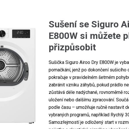
Sušení se Siguro A
E800W si můžete p
přizpůsobit
Sušička Siguro Airoo Dry E800W je vyb
pomačkání, jenž po dokončení sušicího 
pokračuje v pravidelném šetrném pohyb
zabránit vzniku záhybů, pokud prádlo ne
zůstává déle nadýchané, rovnoměrně roz
uložení nebo dalšímu zpracování. Součás
podle času – umožňuje ručně nastavit dé
vybraných programů, například Rychlý 30
Samozřejmostí je odložený start v rozm