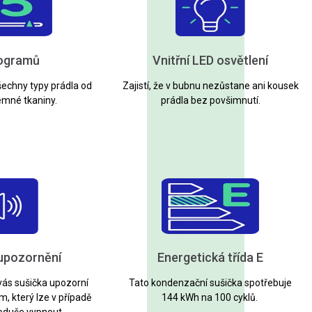
rogramů
Vnitřní LED osvětlení
všechny typy prádla od
Zajistí, že v bubnu nezůstane ani kousek
emné tkaniny.
prádla bez povšimnutí.
upozornění
Energetická třída E
vás sušička upozorní
Tato kondenzační sušička spotřebuje
, který lze v případě
144 kWh na 100 cyklů.