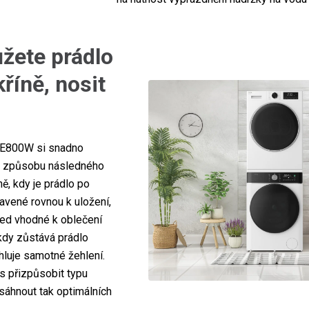
žete prádlo
říně, nosit
y E800W si snadno
e způsobu následného
ně, kdy je prádlo po
avené rovnou k uložení,
hned vhodné k oblečení
 kdy zůstává prádlo
hluje samotné žehlení.
us přizpůsobit typu
osáhnout tak optimálních