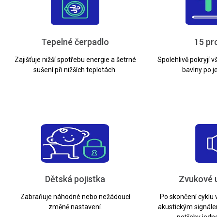
Tepelné čerpadlo
15 p
Zajišťuje nižší spotřebu energie a šetrné
Spolehlivě pokryjí 
sušení při nižších teplotách.
bavlny po j
Dětská pojistka
Zvukové 
Zabraňuje náhodné nebo nežádoucí
Po skončení cyklu 
změně nastavení.
akustickým signálem