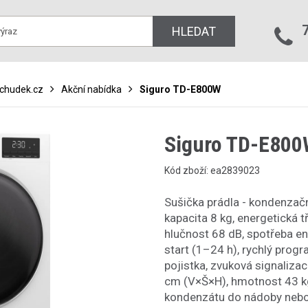
HLEDAT
bchudek.cz
Akční nabídka
Siguro TD-E800W
Siguro TD-E80
Kód zboží: ea2839023
Sušička prádla - kondenzačn
kapacita 8 kg, energetická t
hlučnost 68 dB, spotřeba en
start (1–24 h), rychlý prog
pojistka, zvuková signalizac
cm (V×Š×H), hmotnost 43 kg
kondenzátu do nádoby nebo