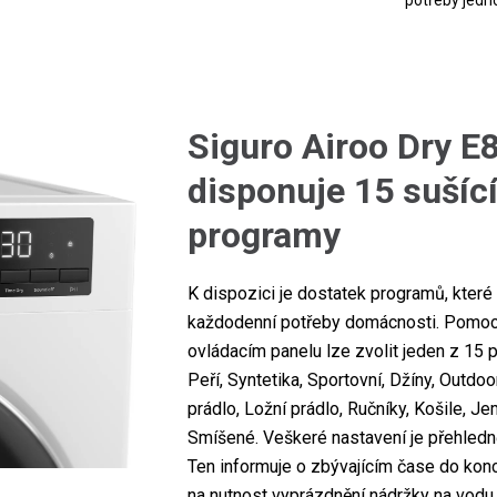
potřeby jedn
Siguro Airoo Dry 
disponuje 15 sušíc
programy
K dispozici je dostatek programů, které 
každodenní potřeby domácnosti. Pomocí
ovládacím panelu lze zvolit jeden z 15 
Peří, Syntetika, Sportovní, Džíny, Outdo
prádlo, Ložní prádlo, Ručníky, Košile, Je
Smíšené. Veškeré nastavení je přehledně
Ten informuje o zbývajícím čase do kon
na nutnost vyprázdnění nádržky na vodu n