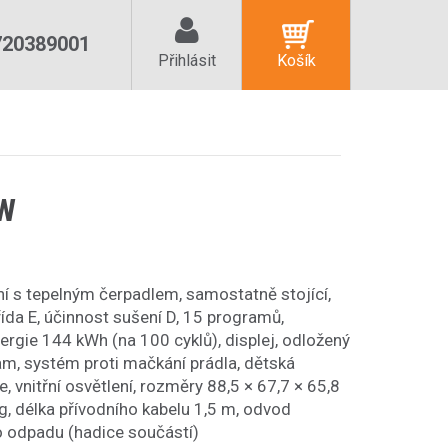
720389001
Přihlásit
Košík
0W
í s tepelným čerpadlem, samostatně stojící,
řída E, účinnost sušení D, 15 programů,
ergie 144 kWh (na 100 cyklů), displej, odložený
ram, systém proti mačkání prádla, dětská
e, vnitřní osvětlení, rozměry 88,5 × 67,7 × 65,8
, délka přívodního kabelu 1,5 m, odvod
 odpadu (hadice součástí)