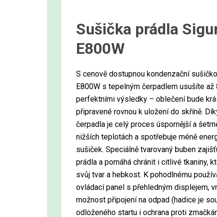
Sušička prádla Sigu
E800W
S cenově dostupnou kondenzační sušičko
E800W s tepelným čerpadlem usušíte až 8
perfektními výsledky – oblečení bude kr
připravené rovnou k uložení do skříně. Dí
čerpadla je celý proces úspornější a šetrně
nižších teplotách a spotřebuje méně ener
sušiček. Speciálně tvarovaný buben zajišť
prádla a pomáhá chránit i citlivé tkaniny, k
svůj tvar a hebkost. K pohodlnému používán
ovládací panel s přehledným displejem, vn
možnost připojení na odpad (hadice je sou
odloženého startu i ochrana proti zmačkán