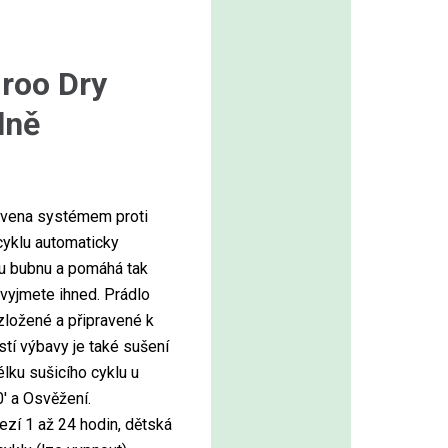
iroo Dry
lně
avena systémem proti
cyklu automaticky
u bubnu a pomáhá tak
vyjmete ihned. Prádlo
ložené a připravené k
tí výbavy je také sušení
lku sušicího cyklu u
′ a Osvěžení.
ezí 1 až 24 hodin, dětská