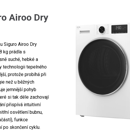
ro Airoo Dry
u Siguro Airoo Dry
 kg prádla s
ásně suché, hebké a
ky technologii tepelného
jší, protože probíhá při
gie než u běžných
uje jemnější pohyb
teré si tak déle zachovají
í přispívá intuitivní
itřní osvětlení bubnu,
částí), funkce
í po skončení cyklu.