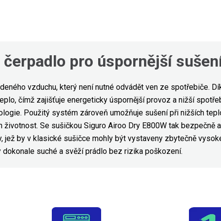
 čerpadlo pro úspornější sušen
tudeného vzduchu, který není nutné odvádět ven ze spotřebiče. D
eplo, čímž zajišťuje energeticky úspornější provoz a nižší spotře
logie. Použitý systém zároveň umožňuje sušení při nižších teplo
ch životnost. Se sušičkou Siguro Airoo Dry E800W tak bezpečně a s
ly, jež by v klasické sušičce mohly být vystaveny zbytečně vysok
 dokonale suché a svěží prádlo bez rizika poškození.