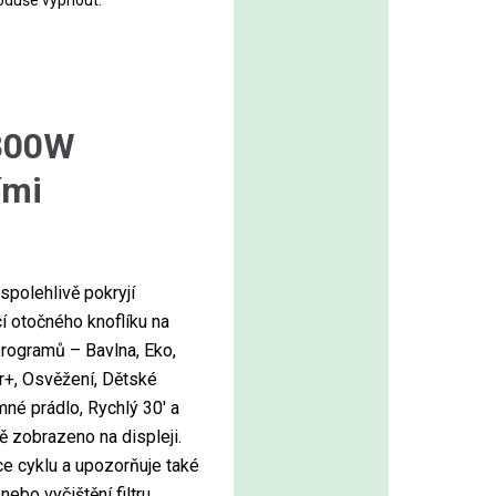
oduše vypnout.
E800W
ími
spolehlivě pokryjí
 otočného knoflíku na
programů – Bavlna, Eko,
or+, Osvěžení, Dětské
mné prádlo, Rychlý 30′ a
 zobrazeno na displeji.
ce cyklu a upozorňuje také
ebo vyčištění filtru.