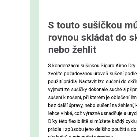
S touto sušičkou mů
rovnou skládat do sk
nebo žehlit
S kondenzační sušičkou Siguro Airoo Dr
zvolíte požadovanou úroveň sušení podl
použití prádla. Nastavit lze sušení do skří
vyjmutí ze sušičky dokonale suché a připr
sušení k nošení, při kterém je oblečení i
bez další úpravy, nebo sušení na žehlení,
lehce vlhké, což výrazně usnadňuje a uryc
Díky této flexibilitě si můžete každý cykl
prádla i způsobu jeho dalšího použití a d