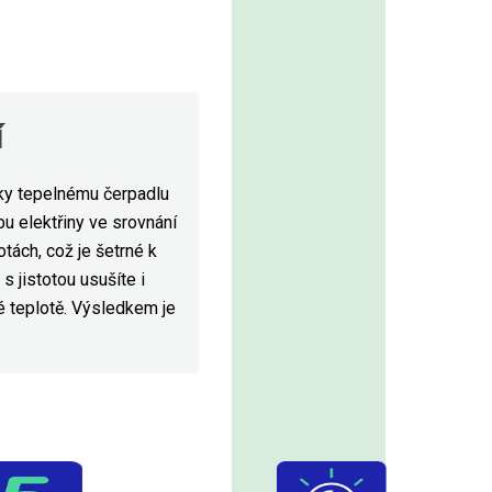
í
íky tepelnému čerpadlu
bu elektřiny ve srovnání
tách, což je šetrné k
 jistotou usušíte i
é teplotě. Výsledkem je