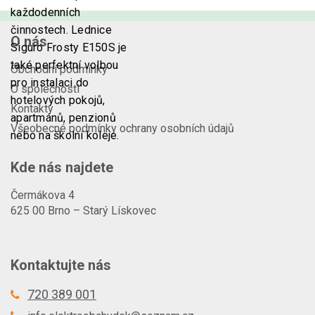
každodenních
činnostech. Lednice
O nás
Siguro Frosty E150S
je
také perfektní volbou
Obchodní podmínky
pro instalaci do
O společnosti
hotelových pokojů,
Kontakty
apartmánů, penzionů
Všeobecné podmínky ochrany osobních údajů
nebo na školní koleje.
Kde nás najdete
Čermákova 4
625 00 Brno – Starý Lískovec
Kontaktujte nás
720 389 001