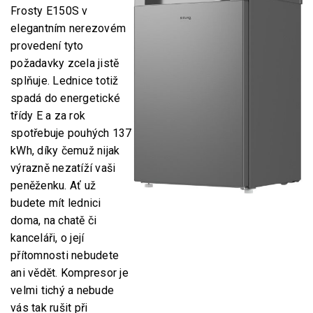
Frosty E150S v
elegantním nerezovém
provedení tyto
požadavky zcela jistě
splňuje. Lednice totiž
spadá do energetické
třídy E a za rok
spotřebuje pouhých 137
kWh, díky čemuž nijak
výrazně nezatíží vaši
peněženku. Ať už
budete mít lednici
doma, na chatě či
kanceláři, o její
přítomnosti nebudete
ani vědět. Kompresor je
velmi tichý a nebude
vás tak rušit při