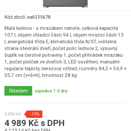
Kód zboží: ea6335678
Malá lednice - s mrazákem nahoře, celková kapacita
107 l, objem chladicí části 94 l, objem mrazicí části 13
l, energetická třída E, klimatická třída N/ST, volitelná
strana otevírání dveří, počet polic lednice 2, výsuvný
šuplík na čerstvé potraviny 1, počet přihrádek mrazáku
1, počet poliček ve dveřích 3, LED osvětlení, manuální
regulace teploty, nerezový vzhled, rozměry 84,5 × 54,9 ×
55,7 cm (v×š×h), hmotnost 28 kg
Skladem
expedice 1-3 dny
5 890 Kč
-15%
4 989 Kč s DPH
4 123,14 Kč bez DPH