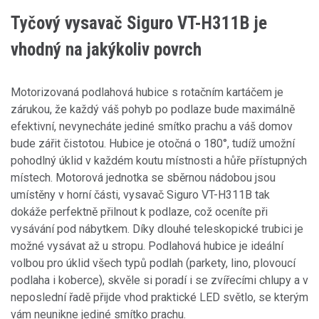
Tyčový vysavač Siguro VT-H311B je
vhodný na jakýkoliv povrch
Motorizovaná podlahová hubice s rotačním kartáčem je
zárukou, že každý váš pohyb po podlaze bude maximálně
efektivní, nevynecháte jediné smítko prachu a váš domov
bude zářit čistotou. Hubice je otočná o 180°, tudíž umožní
pohodlný úklid v každém koutu místnosti a hůře přístupných
místech. Motorová jednotka se sběrnou nádobou jsou
umístěny v horní části, vysavač Siguro VT-H311B tak
dokáže perfektně přilnout k podlaze, což oceníte při
vysávání pod nábytkem. Díky dlouhé teleskopické trubici je
možné vysávat až u stropu. Podlahová hubice je ideální
volbou pro úklid všech typů podlah (parkety, lino, plovoucí
podlaha i koberce), skvěle si poradí i se zvířecími chlupy a v
neposlední řadě přijde vhod praktické LED světlo, se kterým
vám neunikne jediné smítko prachu.