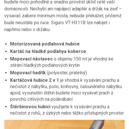
budete moci pohodlně a snadno provést úklid celé vaší
domácnosti. Nechybí ani napájecí adaptér a držák na zeď –
vysavač zabere minimum místa, nebude překážet, přičemž
bude neustále po ruce. Siguro VT-H311B lze nabíjet i
napřímo nebo v držáku.
Motorizovaná podlahová hubice
Kartáč na hladké podlahy
a koberce
Mopovací nástavec
o objemu 150 ml je vhodný ke
stírání hladkých podlahových krytin
Mopovací hadřík
(polyester, pratelný)
Kartáčová hubice 2 v 1
je vhodná k vysávání prachu a
nečistot z nábytku, polic, knihovny, čalouněného nábytku
apod; vysunutím štětin budete moci vysávat prach z
povrchů citlivých na poškrábání
Štěrbinovou hubici
využijete k vysávání prachu a
nečistot z rohů, z úzkých nebo těžko
přístupných prostor