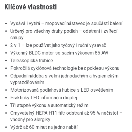
Klíčové vlastnosti
Vysává i vytírá – mopovací nástavec je součástí balení
Určený pro všechny druhy podlah – odstraní i zvířecí
chlupy
2 v 1 – lze používat jako tyčový i ruční vysavač
Výkonný BLDC motor se sacím výkonem 85 AW
Teleskopická trubice
Pokročilá cyklónová technologie bez poklesu výkonu
Odpadní nádoba s velmi jednoduchým a hygienickým
vyprazdňováním
Motorizovaná podlahová hubice s LED osvětlením
Praktický LED informační displej
Tři stupně výkonu a automatický režim
Omyvatelný HEPA H11 filtr odstraní až 95 % nečistot –
vhodný pro alergiky
Výdrž až 60 minut na jedno nabití