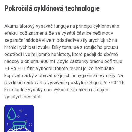
Pokročilá cyklónová technologie
Akumulátorový vysavač funguje na principu cyklónového
efektu, což znamená, že se vysáté částice nečistot v
separační nádobě vlivem odstředivé síly urychlují až na
hranici rychlosti zvuku. Díky tomu se z rotujícího proudu
odstředí i velmi jemné nečistoty, které padají do sběrné
nádoby o objemu 800 ml. Zbylé částečky prachu odfiltruje
HEPA H11 filtr. Výhodou tohoto řešení je, že nemusíte
kupovat sáčky a obávat se jejich nehygienické výměny. Na
rozdíl od sáčkového vysavače poskytuje Siguro VT-H311B
konstantně vysoký sací výkon bez ohledu na objem
vysátých nečistot.