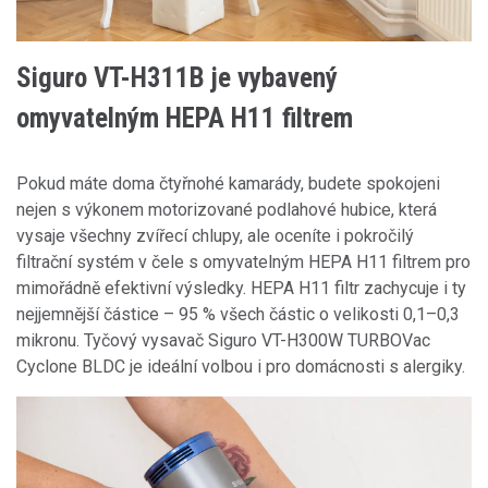
Siguro VT-H311B je vybavený
omyvatelným HEPA H11 filtrem
Pokud máte doma čtyřnohé kamarády, budete spokojeni
nejen s výkonem motorizované podlahové hubice, která
vysaje všechny zvířecí chlupy, ale oceníte i pokročilý
filtrační systém v čele s omyvatelným HEPA H11 filtrem pro
mimořádně efektivní výsledky. HEPA H11 filtr zachycuje i ty
nejjemnější částice – 95 % všech částic o velikosti 0,1–0,3
mikronu. Tyčový vysavač Siguro VT-H300W TURBOVac
Cyclone BLDC je ideální volbou i pro domácnosti s alergiky.