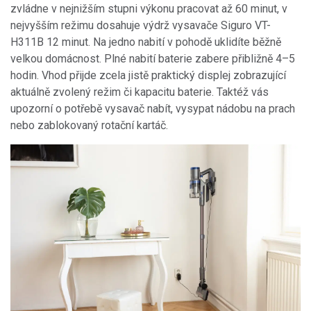
zvládne v nejnižším stupni výkonu pracovat až 60 minut, v
nejvyšším režimu dosahuje výdrž vysavače Siguro VT-
H311B 12 minut. Na jedno nabití v pohodě uklidíte běžně
velkou domácnost. Plné nabití baterie zabere přibližně 4–5
hodin. Vhod přijde zcela jistě praktický displej zobrazující
aktuálně zvolený režim či kapacitu baterie. Taktéž vás
upozorní o potřebě vysavač nabít, vysypat nádobu na prach
nebo zablokovaný rotační kartáč.