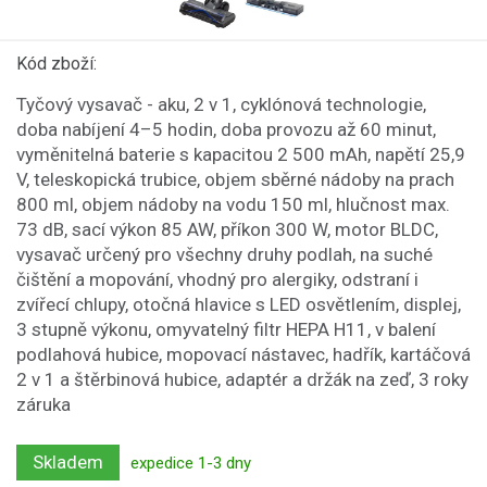
Kód zboží:
Tyčový vysavač - aku, 2 v 1, cyklónová technologie,
doba nabíjení 4–5 hodin, doba provozu až 60 minut,
vyměnitelná baterie s kapacitou 2 500 mAh, napětí 25,9
V, teleskopická trubice, objem sběrné nádoby na prach
800 ml, objem nádoby na vodu 150 ml, hlučnost max.
73 dB, sací výkon 85 AW, příkon 300 W, motor BLDC,
vysavač určený pro všechny druhy podlah, na suché
čištění a mopování, vhodný pro alergiky, odstraní i
zvířecí chlupy, otočná hlavice s LED osvětlením, displej,
3 stupně výkonu, omyvatelný filtr HEPA H11, v balení
podlahová hubice, mopovací nástavec, hadřík, kartáčová
2 v 1 a štěrbinová hubice, adaptér a držák na zeď, 3 roky
záruka
Skladem
expedice 1-3 dny