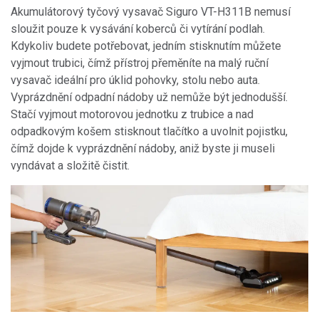
Akumulátorový tyčový vysavač Siguro VT-H311B nemusí
sloužit pouze k vysávání koberců či vytírání podlah.
Kdykoliv budete potřebovat, jedním stisknutím můžete
vyjmout trubici, čímž přístroj přeměníte na malý ruční
vysavač ideální pro úklid pohovky, stolu nebo auta.
Vyprázdnění odpadní nádoby už nemůže být jednodušší.
Stačí vyjmout motorovou jednotku z trubice a nad
odpadkovým košem stisknout tlačítko a uvolnit pojistku,
čímž dojde k vyprázdnění nádoby, aniž byste ji museli
vyndávat a složitě čistit.