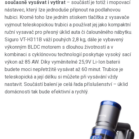
současně vysávat i vytírat
– součástí je totiž i mopovací
nástavec, který lze jednoduše připnout na podlahovou
hubici. Kromě toho lze jedním stiskem tlačítka z vysavače
vyjmout teleskopickou trubici a používat jej jako kompaktní
ruční vysavač pro přesný úklid auta či čalouněného nábytku.
Siguro VT-H311B váží pouhých 2,8 kg, dále je vybavený
výkonným BLDC motorem s dlouhou životností a v
kombinaci s cyklónovou technologií poskytuje vysoký sací
výkon až 85 AW. Díky vyměnitelné 25,9V Li-Ion baterii
budete moci nepřetržitě vysávat až 60 minut. Trubice je
teleskopická a její délku si můžete při vysávání vždy
nastavit. Součástí balení je celá řada příslušenství – úklid
domácnosti tak bude efektivní a rychlý.